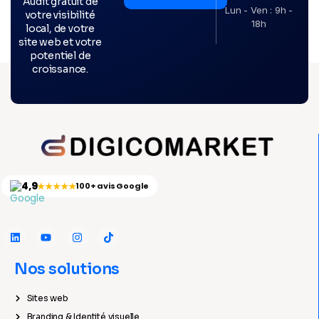
Audit gratuit de
Lun - Ven : 9h -
votre visibilité
18h
local, de votre
site web et votre
potentiel de
croissance.
4,9
★★★★★
100+ avis Google
Nos solutions
Sites web
Branding & Identité visuelle