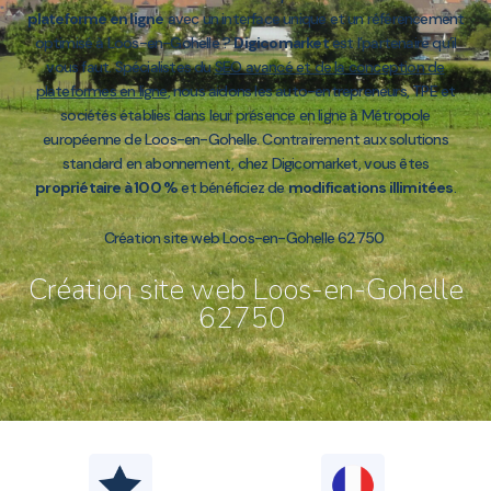
plateforme en ligne
avec un interface unique et un référencement
optimisé à Loos-en-Gohelle ?
Digicomarket
est l’partenaire qu’il
vous faut. Spécialistes du
SEO avancé et de la conception de
plateformes en ligne
, nous aidons les auto-entrepreneurs, TPE et
sociétés établies dans leur présence en ligne à Métropole
européenne de Loos-en-Gohelle. Contrairement aux solutions
standard en abonnement, chez Digicomarket, vous êtes
propriétaire à 100 %
et bénéficiez de
modifications illimitées
.
Création site web Loos-en-Gohelle 62750
Création site web Loos-en-Gohelle
62750