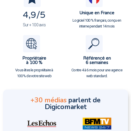
4,9
/5
Unique en France
Logiciel 100 % français, conçu en
Sur + 100 avis
interne pendant 14 mois
Propriétaire
Référencé en
à 100 %
6 semaines
Vous êtes le propriétaire à
Contre 4 à 6 mois pour une agence
100 % de votre site web
web standard.
+30 médias
parlent de
Digicomarket