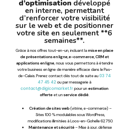
d’optimisation
développé
en interne, permettant
d’renforcer votre visibilité
sur le web et de positionner
votre site en seulement **6
semaines**.
Grâce à nos offres tout-en-un, incluant la
mise en place
de présentations en ligne, e-commerce, CRM et
applications en ligne
, nous vous permettons à étendre
votre business en ligne de manière efficace dans le Pas-
03 74
de-Calais. Prenez contact dès tout de suite au
47 45 42
ou par messagerie à
contact@digicomarket.fr
pour un
estimation
offerte
et un
service dédié
.
Création de sites web
(vitrine, e-commerce) –
Sites 100 % modulables sous WordPress,
modifications illimitées à Loos-en-Gohelle 62750.
Maintenance et sécurité
– Mise à jour, défense