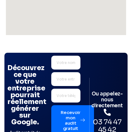
Découvrez
ce que
votre
entreprise
Ou appelez-
pourrait
nous
réellement
directement
générer
Recevoir
sur
mon
03 74 47
Google.
audit
45 42
gratuit