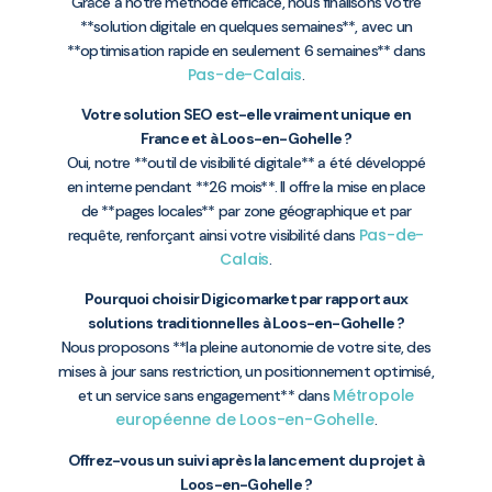
Grâce à notre méthode efficace, nous finalisons votre
**solution digitale en quelques semaines**, avec un
**optimisation rapide en seulement 6 semaines** dans
Pas-de-Calais
.
Votre solution SEO est-elle vraiment unique en
France et à Loos-en-Gohelle ?
Oui, notre **outil de visibilité digitale** a été développé
en interne pendant **26 mois**. Il offre la mise en place
de **pages locales** par zone géographique et par
Pas-de-
requête, renforçant ainsi votre visibilité dans
Calais
.
Pourquoi choisir Digicomarket par rapport aux
solutions traditionnelles à Loos-en-Gohelle ?
Nous proposons **la pleine autonomie de votre site, des
mises à jour sans restriction, un positionnement optimisé,
Métropole
et un service sans engagement** dans
européenne de Loos-en-Gohelle
.
Offrez-vous un suivi après la lancement du projet à
Loos-en-Gohelle ?