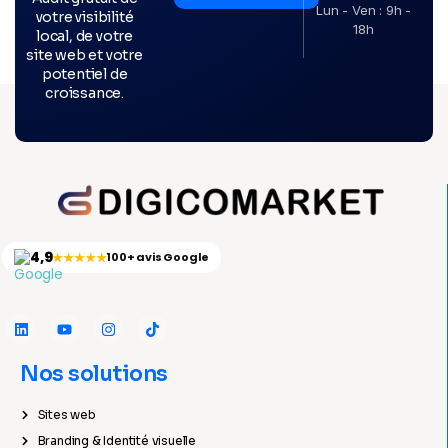
Lun - Ven : 9h -
votre visibilité
18h
local, de votre
site web et votre
potentiel de
croissance.
4,9
★★★★★
100+ avis Google
Nos solutions
Sites web
Branding & Identité visuelle