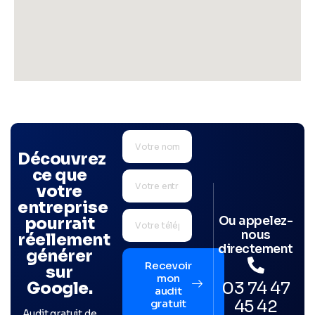
Découvrez
ce que
votre
entreprise
Ou appelez-
pourrait
nous
réellement
directement
générer
Recevoir
sur
mon
03 74 47
Google.
audit
45 42
gratuit
Audit gratuit de