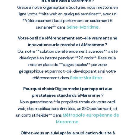
d’un site web à Maromme ?
Grâce à notre organisation structurée, nous mettons en
ligne votre **site web en quelques semaines**, avec un
**référencement local performant en seulement 6
Seine-Maritime
semaines** dans
.
Votre outil de référencement est-elle vraiment une
innovation sur le marché et à Maromme ?
Oui, notre **solution de référencement avancée** a été
développé en interne pendant **26 mois**. Il assure la
mise en place de **pages locales** par zone
géographique et par mot-clé, développant ainsi votre
Seine-Maritime
référencement dans
.
Pourquoi choisir Digicomarket par rapport aux
prestataires standards à Maromme ?
Nous garantissons **la propriété totale de votre outil
web, des modifications illimitées, un SEO performant, et
Métropole européenne de
un contrat flexible** dans
Maromme
.
Offrez-vous un suivi après la publication du site à