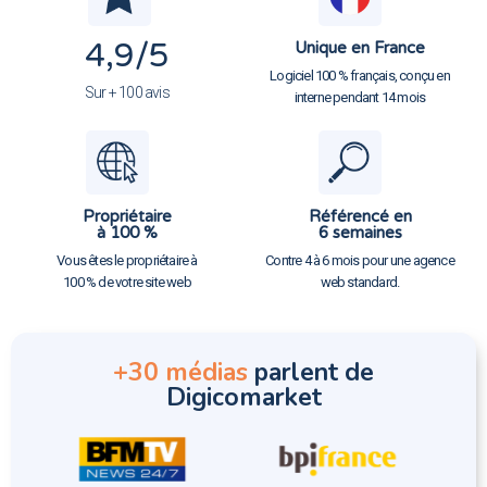
4,9
/5
Unique en France
Logiciel 100 % français, conçu en
Sur + 100 avis
interne pendant 14 mois
Propriétaire
Référencé en
à 100 %
6 semaines
Vous êtes le propriétaire à
Contre 4 à 6 mois pour une agence
100 % de votre site web
web standard.
+30 médias
parlent de
Digicomarket