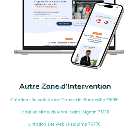
Autre Zone d'Intervention
Création site web Déville-lès-Rouen 76250
Création site web Notre-Dame-de-Bondeville 76960
Création site web Mont-Saint-Aignan 76130
Création site web Le Houlme 76770