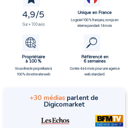
4,9
/5
Unique en France
Logiciel 100 % français, conçu en
Sur + 100 avis
interne pendant 14 mois
Propriétaire
Référencé en
à 100 %
6 semaines
Vous êtes le propriétaire à
Contre 4 à 6 mois pour une agence
100 % de votre site web
web standard.
+30 médias
parlent de
Digicomarket