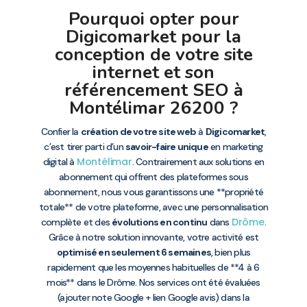
Pourquoi opter pour
Digicomarket pour la
conception de votre site
internet et son
référencement SEO à
Montélimar 26200 ?
Confier la
création de votre site web
à
Digicomarket
,
c’est tirer parti d’un
savoir-faire unique
en marketing
Montélimar
digital à
. Contrairement aux solutions en
abonnement qui offrent des plateformes sous
abonnement, nous vous garantissons une **propriété
totale** de votre plateforme, avec une personnalisation
Drôme
complète et des
évolutions en continu
dans
.
Grâce à notre solution innovante, votre activité est
optimisé en seulement 6 semaines
, bien plus
rapidement que les moyennes habituelles de **4 à 6
mois** dans le Drôme. Nos services ont été évaluées
(ajouter note Google + lien Google avis) dans la