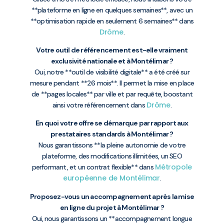
**plateforme en ligne en quelques semaines**, avec un
**optimisation rapide en seulement 6 semaines** dans
Drôme
.
Votre outil de référencement est-elle vraiment
exclusivité nationale et à Montélimar ?
Oui, notre **outil de visibilité digitale** a été créé sur
mesure pendant **26 mois**. Il permet la mise en place
de **pages locales** par ville et par requête, boostant
Drôme
ainsi votre référencement dans
.
En quoi votre offre se démarque par rapport aux
prestataires standards à Montélimar ?
Nous garantissons **la pleine autonomie de votre
plateforme, des modifications illimitées, un SEO
Métropole
performant, et un contrat flexible** dans
européenne de Montélimar
.
Proposez-vous un accompagnement après la mise
en ligne du projet à Montélimar ?
Oui, nous garantissons un **accompagnement longue