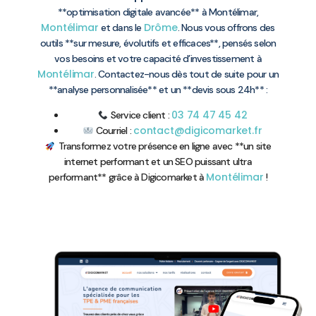
**optimisation digitale avancée** à Montélimar,
Montélimar
Drôme
et dans le
. Nous vous offrons des
outils **sur mesure, évolutifs et efficaces**, pensés selon
vos besoins et votre capacité d’investissement à
Montélimar
. Contactez-nous dès tout de suite pour un
**analyse personnalisée** et un **devis sous 24h** :
03 74 47 45 42
Service client :
contact@digicomarket.fr
Courriel :
Transformez votre présence en ligne avec **un site
internet performant et un SEO puissant ultra
Montélimar
performant** grâce à Digicomarket à
!