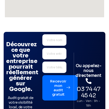
Découvrez
ce que
votre
entreprise
Ou appelez-
pourrait
nous
réellement
directement
générer
Recevoir
sur
mon
03 74 47
Google.
audit
45 42
gratuit
Audit gratuit de
Lun - Ven : 9h -
votre visibilité
18h
local, de votre