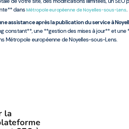
ale de votre site, des modifications illimitées, un SEO 
inte** dans
.
Métropole européenne de Noyelles-sous-Lens
ne assistance après la publication du service à Noye
 constant**, une **gestion des mises à jour** et une **s
ns Métropole européenne de Noyelles-sous-Lens.
 la
plateforme