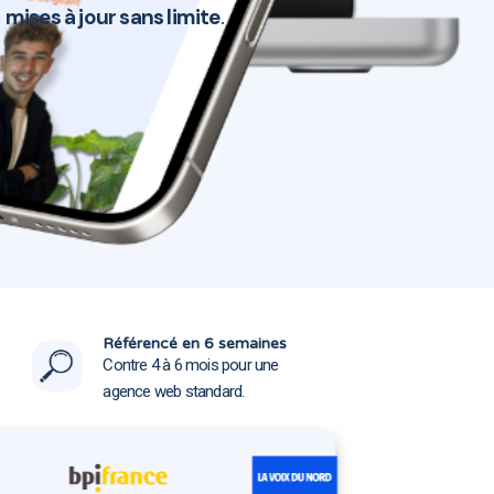
e
mises à jour sans limite
.
s-Lens 62221
s-Lens 62221
Référencé en 6 semaines
Contre 4 à 6 mois pour une
agence web standard.