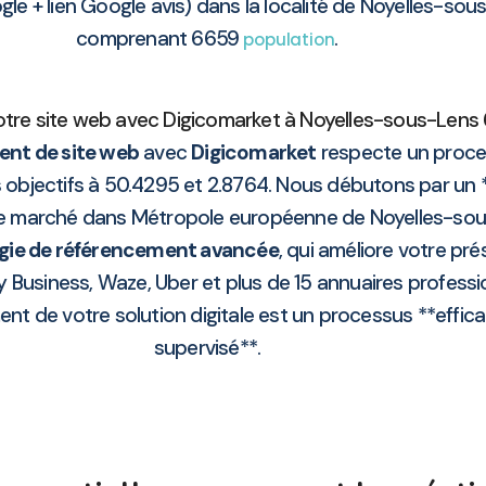
le + lien Google avis) dans la localité de Noyelles-so
comprenant 6659
.
population
otre site web avec Digicomarket à Noyelles-sous-Lens 6
nt de site web
avec
Digicomarket
respecte un proces
os objectifs à 50.4295 et 2.8764. Nous débutons par un 
re marché dans Métropole européenne de Noyelles-sous-
gie de référencement avancée
, qui améliore votre pr
 Business, Waze, Uber et plus de 15 annuaires profess
nt de votre solution digitale est un processus **effica
supervisé**.