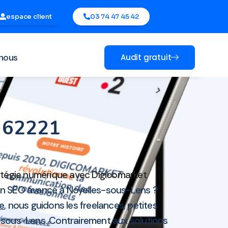
espace client
03 74 47 45 42
nous
Audit gratuit
s 62221
ratégie numérique avec Digicomarket
un SEO avancé à Noyelles-sous-Lens ?
ne
, nous guidons les freelances, petites
-sous-Lens. Contrairement aux solutions