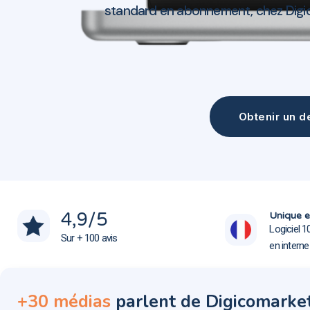
standard en abonnement, chez Digi
Obtenir un de
Création site web Noyelles-sous-Lens 62221
Création site web Noyelles-sous-Lens 62221
4,9
/5
Unique e
Logiciel 1
Sur + 100 avis
en intern
+30 médias
parlent de Digicomarke