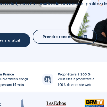
comarket, vous êtes
maître de votre site
et profitez d
Création site web Noyelles-sous-Lens 62221
Prendre rendez-vous
vis gratuit
Création site web Noyelles-sou
Création site web Noyelles-sou
n France
Propriétaire à 100 %
00 % français, conçu
Vous êtes le propriétaire à
e pendant 14 mois
100 % de votre site web
t