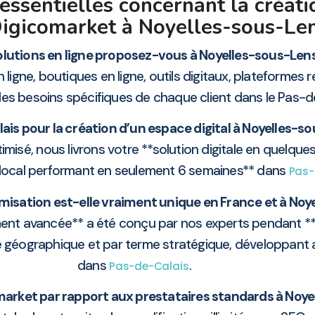
essentielles concernant la créati
Digicomarket à Noyelles-sous-Le
olutions en ligne proposez-vous à Noyelles-sous-Lens
igne, boutiques en ligne, outils digitaux, plateformes re
n les besoins spécifiques de chaque client dans le Pas-d
lais pour la création d’un espace digital à Noyelles-s
misé, nous livrons votre **solution digitale en quelque
local performant en seulement 6 semaines** dans
Pas-
misation est-elle vraiment unique en France et à Noy
ent avancée** a été conçu par nos experts pendant **26
 géographique et par terme stratégique, développant a
dans
.
Pas-de-Calais
market par rapport aux prestataires standards à Noye