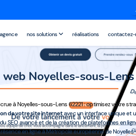
agence
nos solutions
réalisations
contactez-
te web Noyelles-sous-Len
ccrue à Noyelles-sous-Lens 62221 : optimisez votre st
on de votre site internet
avec un interface unique et 
s du
SEO avancé et de la création de plateformes en lig
 présence en ligne à Métropole européenne de Noyelles