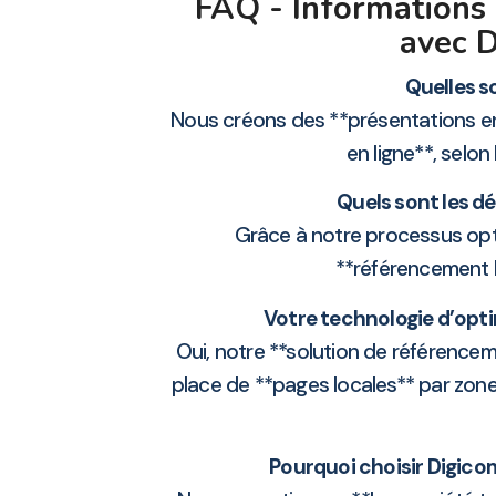
FAQ - Informations 
avec 
Quelles s
Nous créons des **présentations en l
en ligne**, selo
Quels sont les dé
Grâce à notre processus opti
**référencement 
Votre technologie d’opti
Oui, notre **solution de référencem
place de **pages locales** par zone
Pourquoi choisir Digico