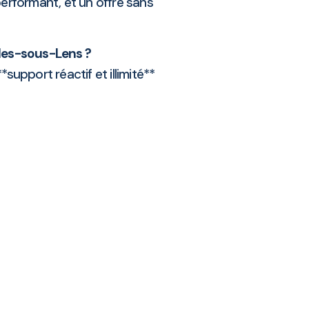
performant, et un offre sans
lles-sous-Lens ?
upport réactif et illimité**