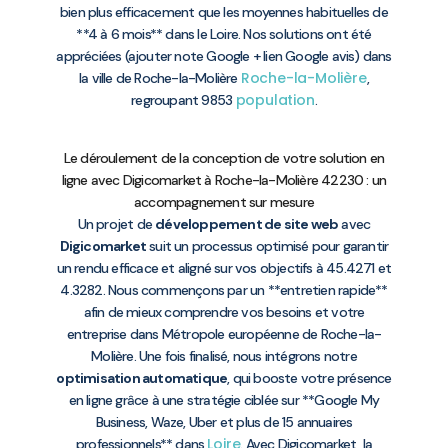
bien plus efficacement que les moyennes habituelles de
**4 à 6 mois** dans le Loire. Nos solutions ont été
appréciées (ajouter note Google + lien Google avis) dans
Roche-la-Molière
la ville de Roche-la-Molière
,
population
regroupant 9853
.
Le déroulement de la conception de votre solution en
ligne avec Digicomarket à Roche-la-Molière 42230 : un
accompagnement sur mesure
Un projet de
développement de site web
avec
Digicomarket
suit un processus optimisé pour garantir
un rendu efficace et aligné sur vos objectifs à 45.4271 et
4.3282. Nous commençons par un **entretien rapide**
afin de mieux comprendre vos besoins et votre
entreprise dans Métropole européenne de Roche-la-
Molière. Une fois finalisé, nous intégrons notre
optimisation automatique
, qui booste votre présence
en ligne grâce à une stratégie ciblée sur **Google My
Business, Waze, Uber et plus de 15 annuaires
Loire
professionnels** dans
. Avec Digicomarket, la