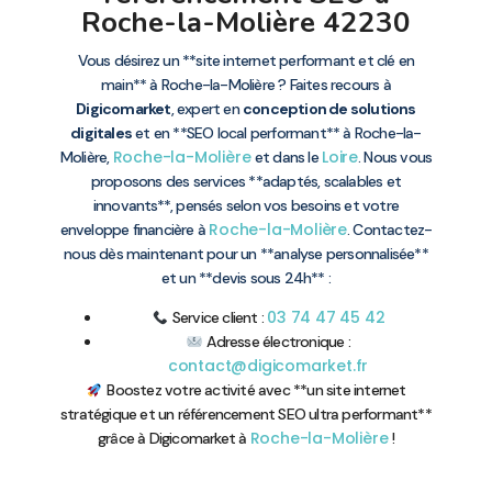
Roche-la-Molière 42230
Vous désirez un **site internet performant et clé en
main** à Roche-la-Molière ? Faites recours à
Digicomarket
, expert en
conception de solutions
digitales
et en **SEO local performant** à Roche-la-
Roche-la-Molière
Loire
Molière,
et dans le
. Nous vous
proposons des services **adaptés, scalables et
innovants**, pensés selon vos besoins et votre
Roche-la-Molière
enveloppe financière à
. Contactez-
nous dès maintenant pour un **analyse personnalisée**
et un **devis sous 24h** :
03 74 47 45 42
Service client :
Adresse électronique :
contact@digicomarket.fr
Boostez votre activité avec **un site internet
stratégique et un référencement SEO ultra performant**
Roche-la-Molière
grâce à Digicomarket à
!