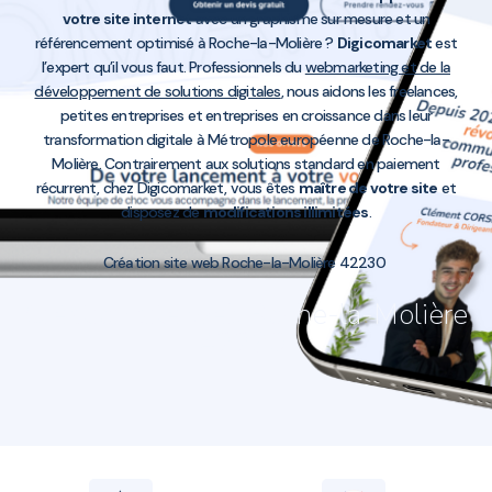
votre site internet
avec un graphisme sur mesure et un
référencement optimisé à Roche-la-Molière ?
Digicomarket
est
l’expert qu’il vous faut. Professionnels du
webmarketing et de la
développement de solutions digitales
, nous aidons les freelances,
petites entreprises et entreprises en croissance dans leur
transformation digitale à Métropole européenne de Roche-la-
Molière. Contrairement aux solutions standard en paiement
récurrent, chez Digicomarket, vous êtes
maître de votre site
et
disposez de
modifications illimitées
.
Création site web Roche-la-Molière 42230
Création site web Roche-la-Molière
42230