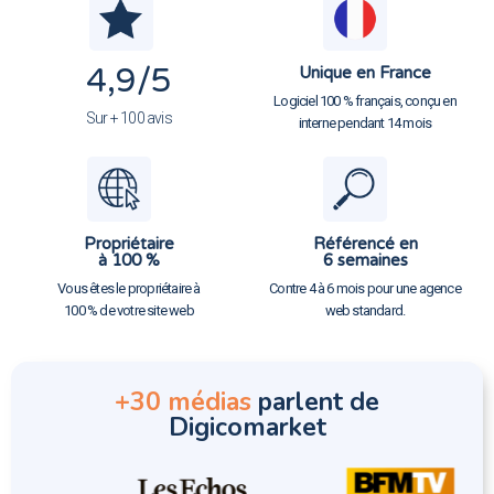
4,9
/5
Unique en France
Logiciel 100 % français, conçu en
Sur + 100 avis
interne pendant 14 mois
Propriétaire
Référencé en
à 100 %
6 semaines
Vous êtes le propriétaire à
Contre 4 à 6 mois pour une agence
100 % de votre site web
web standard.
+30 médias
parlent de
Digicomarket