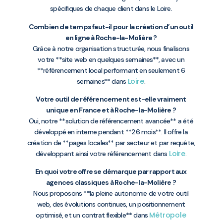
spécifiques de chaque client dans le Loire.
Combien de temps faut-il pour la création d’un outil
en ligne à Roche-la-Molière ?
Grâce à notre organisation structurée, nous finalisons
votre **site web en quelques semaines**, avec un
**référencement local performant en seulement 6
Loire
semaines** dans
.
Votre outil de référencement est-elle vraiment
unique en France et à Roche-la-Molière ?
Oui, notre **solution de référencement avancée** a été
développé en interne pendant **26 mois**. Il offre la
création de **pages locales** par secteur et par requête,
Loire
développant ainsi votre référencement dans
.
En quoi votre offre se démarque par rapport aux
agences classiques à Roche-la-Molière ?
Nous proposons **la pleine autonomie de votre outil
web, des évolutions continues, un positionnement
Métropole
optimisé, et un contrat flexible** dans