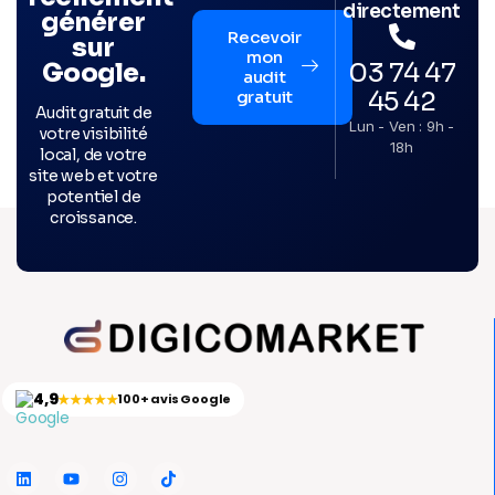
directement
générer
Recevoir
sur
mon
03 74 47
Google.
audit
45 42
gratuit
Audit gratuit de
Lun - Ven : 9h -
votre visibilité
18h
local, de votre
site web et votre
potentiel de
croissance.
4,9
★★★★★
100+ avis Google