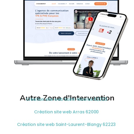
Autre Zone d'Intervention
Création site web Saint-Nicolas 62223
Création site web Arras 62000
Création site web Saint-Laurent-Blangy 62223