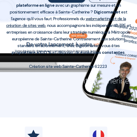
plateforme en ligne
avec un graphisme sur mesure et un
positionnement efficace à Sainte-Catherine ?
Digicomarket
est
l’agence qu’il vous faut. Professionnels du
webmarketing et de la
création de sites web
, nous accompagnons les indépendants, TPE et
entreprises en croissance dans leur stratégie numérique à Métropole
européenne de Sainte-Catherine. Contrairement aux solutions
standard en abonnement, chez Digicomarket, vous êtes
propriétaire à 100 %
et disposez de
évolutions constantes
.
Création site web Sainte-Catherine 62223
Création site web Sainte-Catherine
62223