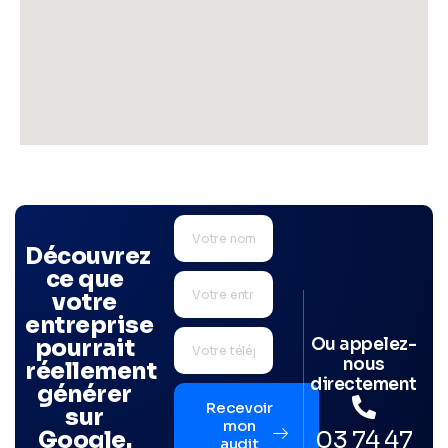
Découvrez
ce que
votre
entreprise
Ou appelez-
pourrait
nous
réellement
directement
générer
Recevoir
sur
mon
03 74 47
Google.
audit