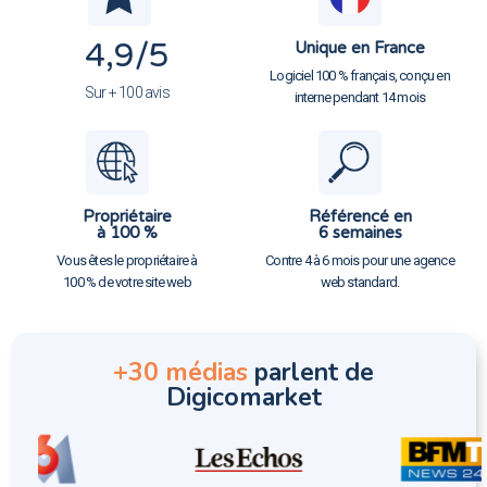
4,9
/5
Unique en France
Logiciel 100 % français, conçu en
Sur + 100 avis
interne pendant 14 mois
Propriétaire
Référencé en
à 100 %
6 semaines
Vous êtes le propriétaire à
Contre 4 à 6 mois pour une agence
100 % de votre site web
web standard.
+30 médias
parlent de
Digicomarket