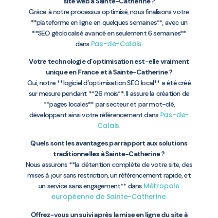
site web à Sainte-Catherine ?
Grâce à notre processus optimisé, nous finalisons votre
**plateforme en ligne en quelques semaines**, avec un
**SEO géolocalisé avancé en seulement 6 semaines**
Pas-de-Calais
dans
.
Votre technologie d’optimisation est-elle vraiment
unique en France et à Sainte-Catherine ?
Oui, notre **logiciel d’optimisation SEO local** a été créé
sur mesure pendant **26 mois**. Il assure la création de
**pages locales** par secteur et par mot-clé,
Pas-de-
développant ainsi votre référencement dans
Calais
.
Quels sont les avantages par rapport aux solutions
traditionnelles à Sainte-Catherine ?
Nous assurons **la détention complète de votre site, des
mises à jour sans restriction, un référencement rapide, et
Métropole
un service sans engagement** dans
européenne de Sainte-Catherine
.
Offrez-vous un suivi après la mise en ligne du site à