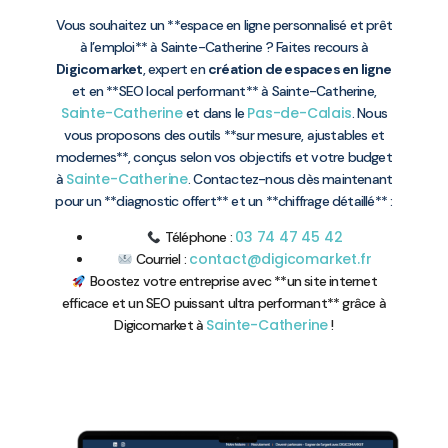
Vous souhaitez un **espace en ligne personnalisé et prêt
à l’emploi** à Sainte-Catherine ? Faites recours à
Digicomarket
, expert en
création de espaces en ligne
et en **SEO local performant** à Sainte-Catherine,
Sainte-Catherine
Pas-de-Calais
et dans le
. Nous
vous proposons des outils **sur mesure, ajustables et
modernes**, conçus selon vos objectifs et votre budget
Sainte-Catherine
à
. Contactez-nous dès maintenant
pour un **diagnostic offert** et un **chiffrage détaillé** :
03 74 47 45 42
Téléphone :
contact@digicomarket.fr
Courriel :
Boostez votre entreprise avec **un site internet
efficace et un SEO puissant ultra performant** grâce à
Sainte-Catherine
Digicomarket à
!