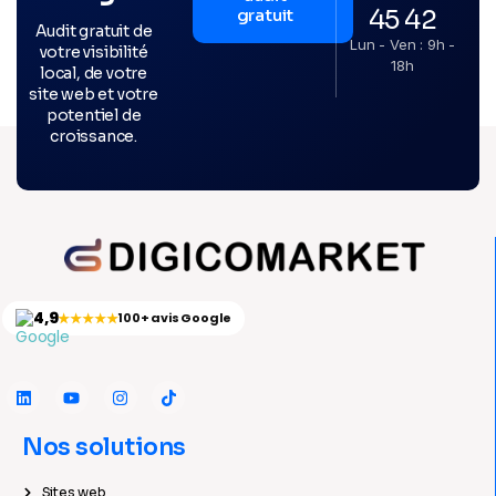
45 42
gratuit
Audit gratuit de
Lun - Ven : 9h -
votre visibilité
18h
local, de votre
site web et votre
potentiel de
croissance.
4,9
★★★★★
100+ avis Google
Nos solutions
Sites web