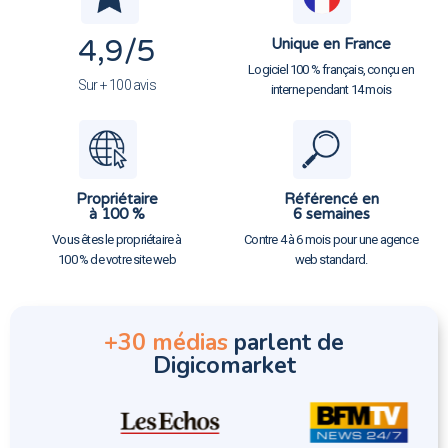
4,9
/5
Unique en France
Logiciel 100 % français, conçu en
Sur + 100 avis
interne pendant 14 mois
Propriétaire
Référencé en
à 100 %
6 semaines
Vous êtes le propriétaire à
Contre 4 à 6 mois pour une agence
100 % de votre site web
web standard.
+30 médias
parlent de
Digicomarket