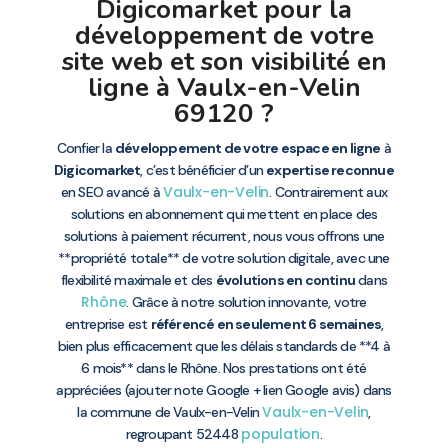
Digicomarket pour la
développement de votre
site web et son visibilité en
ligne à Vaulx-en-Velin
69120 ?
Confier la
développement de votre espace en ligne
à
Digicomarket
, c’est bénéficier d’un
expertise reconnue
Vaulx-en-Velin
en SEO avancé à
. Contrairement aux
solutions en abonnement qui mettent en place des
solutions à paiement récurrent, nous vous offrons une
**propriété totale** de votre solution digitale, avec une
flexibilité maximale et des
évolutions en continu
dans
Rhône
. Grâce à notre solution innovante, votre
entreprise est
référencé en seulement 6 semaines
,
bien plus efficacement que les délais standards de **4 à
6 mois** dans le Rhône. Nos prestations ont été
appréciées (ajouter note Google + lien Google avis) dans
Vaulx-en-Velin
la commune de Vaulx-en-Velin
,
population
regroupant 52448
.