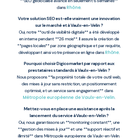
**SEO géolocalisé avancé en seulement 6 semaines**
Rhône
dans
.
Votre solution SEO est-elle vraiment une innovation
sur le marché et à Vaulx-en-Velin ?
Oui, notre **outil de visibilité digitale** a été développé
en interne pendant **26 mois**. Il assure la création de
**pages locales** par zone géographique et par requête,
Rhône
développant ainsi votre présence en ligne dans
.
Pourquoi choisir Digicomarket par rapport aux
prestataires standards à Vaulx-en-Velin ?
Nous proposons **la propriété totale de votre outil web,
des mises à jour sans restriction, un positionnement
optimisé, et un service sans engagement** dans
Métropole européenne de Vaulx-en-Velin
.
Mettez-vous en place une assistance après la
lancement du service à Vaulx-en-Velin ?
Oui, nous garantissons un **monitoring constant**, une
**gestion des mises à jour** et une **support réactif et
illimité** dans Métropole européenne de Vaulx-en-Velin.