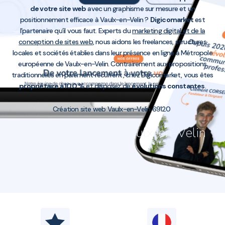
de votre site web
avec un graphisme sur mesure et un
positionnement efficace à Vaulx-en-Velin ?
Digicomarket
est
l’partenaire qu’il vous faut. Experts du
marketing digital et de la
conception de sites web
, nous aidons les freelances, structures
locales et sociétés établies dans leur présence en ligne à Métropole
européenne de Vaulx-en-Velin. Contrairement aux propositions
traditionnelles en paiement récurrent, chez Digicomarket, vous êtes
propriétaire à 100 %
et disposez de
évolutions constantes
.
Création site web Vaulx-en-Velin 69120
Création site web Vaulx-en-Velin
69120