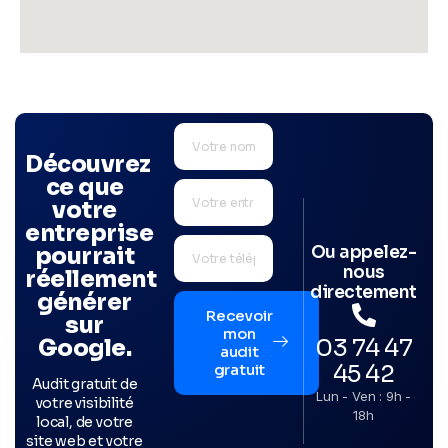
Découvrez
ce que
votre
entreprise
Ou appelez-
pourrait
nous
réellement
directement
générer
Recevoir
sur
mon
03 74 47
Google.
audit
45 42
gratuit
Audit gratuit de
Lun - Ven : 9h -
votre visibilité
18h
local, de votre
site web et votre