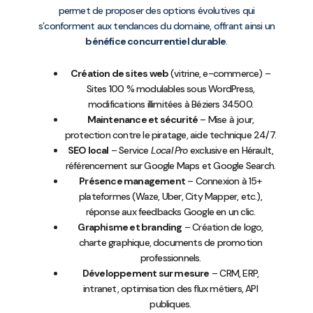
permet de proposer des options évolutives qui
s’conforment aux tendances du domaine, offrant ainsi un
bénéfice concurrentiel durable
.
Création de sites web
(vitrine, e-commerce) –
Sites 100 % modulables sous WordPress,
modifications illimitées à Béziers 34500.
Maintenance et sécurité
– Mise à jour,
protection contre le piratage, aide technique 24/7.
SEO local
– Service
Local Pro
exclusive en Hérault,
référencement sur Google Maps et Google Search.
Présence management
– Connexion à 15+
plateformes (Waze, Uber, City Mapper, etc.),
réponse aux feedbacks Google en un clic.
Graphisme et branding
– Création de logo,
charte graphique, documents de promotion
professionnels.
Développement sur mesure
– CRM, ERP,
intranet, optimisation des flux métiers, API
publiques.