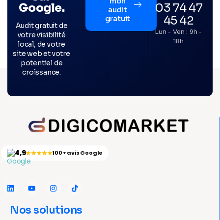
mon
03 74 47
Google.
audit
45 42
gratuit
Audit gratuit de
Lun - Ven : 9h -
votre visibilité
18h
local, de votre
site web et votre
potentiel de
croissance.
4,9
★★★★★
100+ avis Google
Nos solutions