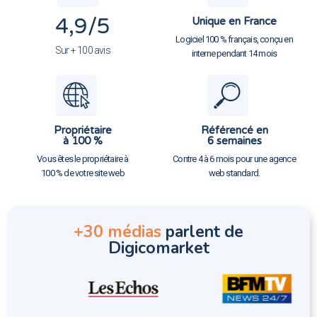
4,9
/5
Unique en France
Logiciel 100 % français, conçu en
Sur + 100 avis
interne pendant 14 mois
Propriétaire
Référencé en
à 100 %
6 semaines
Vous êtes le propriétaire à
Contre 4 à 6 mois pour une agence
100 % de votre site web
web standard.
+30 médias
parlent de
Digicomarket