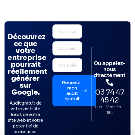
Découvrez
ce que
votre
entreprise
Ou appelez-
pourrait
nous
réellement
directement
générer
Recevoir
sur
mon
03 74 47
Google.
audit
45 42
gratuit
Audit gratuit de
Lun - Ven : 9h -
votre visibilité
18h
local, de votre
site web et votre
potentiel de
croissance.