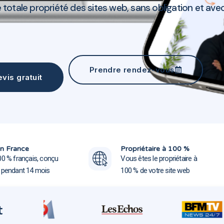
totale propriété des sites web, sans obligation et avec
Agence communication Ermont 95120
Prendre rendez-vous
vis gratuit
Agence communication Ermo
Agence communication Ermo
n France
Propriétaire à 100 %
00 % français, conçu
Vous êtes le propriétaire à
e pendant 14 mois
100 % de votre site web
t