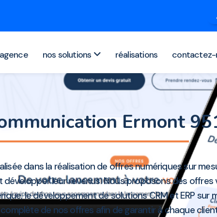
agence
nos solutions
réalisations
contactez-
communication Ermont 9
alisée dans la réalisation de offres numériques sur mes
t développer leur revenus. Nous proposons des offres va
umérique, le développement de solutions CRM et ERP sur 
 complète de nos offres afin de garantir à chaque clie