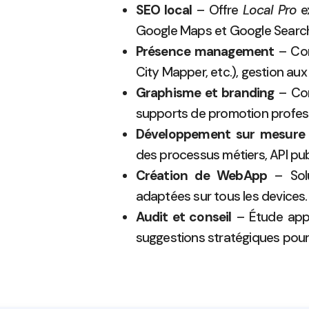
SEO local
– Offre
Local Pro
ex
Google Maps et Google Searc
Présence management
– Con
City Mapper, etc.), gestion au
Graphisme et branding
– Con
supports de promotion profess
Développement sur mesure
des processus métiers, API pub
Création de WebApp
– Solu
adaptées sur tous les devices.
Audit et conseil
– Étude appr
suggestions stratégiques pour