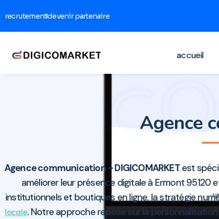
recrutement
devenir partenaire
accueil
Agence 
Agence communication – DIGICOMARKET
est spéci
améliorer leur présence digitale à Ermont 95120 e
institutionnels et boutiques en ligne, la stratégie n
. Notre approche repose sur la personnalisation
locale