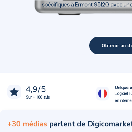
spécifiques à Ermont 95120, avec une 
Obtenir un de
Agence communication Ermont 95120
Agence communication Ermont 95120
4,9
/5
Unique e
Logiciel 1
Sur + 100 avis
en intern
+30 médias
parlent de Digicomarke