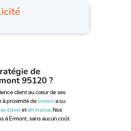
icité
ratégie de
rmont 95120 ?
rience client au cœur de ses
e à proximité de
a su
Ermont
et
. Nos
Les Echos
BPI France
ns à Ermont, sans aucun coût