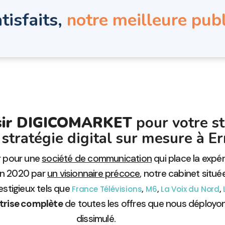
tisfaits,
notre meilleure publ
isir DIGICOMARKET
pour votre st
stratégie digital sur mesure à E
er pour une
société de communication
qui place la expé
en 2020 par
un visionnaire précoce
, notre cabinet situé
estigieux tels que
,
,
,
France Télévisions
M6
La Voix du Nord
trise complète
de toutes les offres que nous déployo
dissimulé.