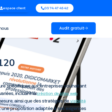
espace client
03 74 47 45 42
nous
Audit gratuit
5120
ure spécifiques aux entreprises souhaitant
riées, incluant la
création de sites web
mesure, ainsi que des stratégies de
visibilité
nt une proposition adaptée à ses exigences