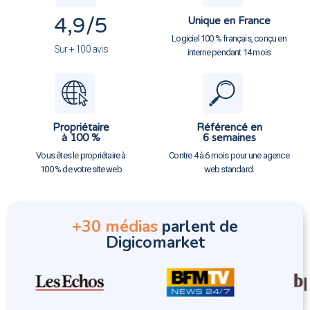
4,9
/5
Unique en France
Logiciel 100 % français, conçu en
Sur + 100 avis
interne pendant 14 mois
Propriétaire
Référencé en
à 100 %
6 semaines
Vous êtes le propriétaire à
Contre 4 à 6 mois pour une agence
100 % de votre site web
web standard.
+30 médias
parlent de
Digicomarket