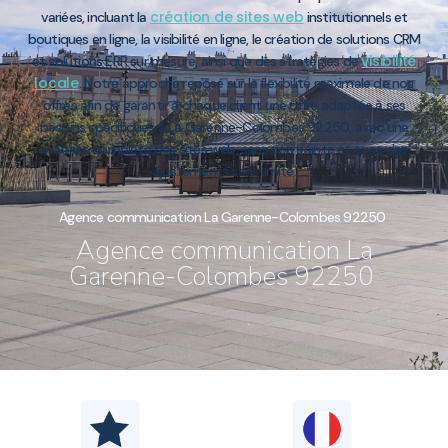
création de sites web
variées, incluant la
institutionnels et
boutiques en ligne, la visibilité en ligne, le création de solutions CRM
visibilité
et solutions ERP sur mesure, ainsi que des stratégies de
locale
. Notre approche repose sur la flexibilité maximale de nos
offres afin de garantir à chaque client une offre adaptée à ses
besoins spécifiques à La Garenne-Colombes 92250, avec une
maîtrise complète des sites web, sans contrainte et avec des
ajustements sans limite.
Agence communication La Garenne-Colombes 92250
Agence communication La
Garenne-Colombes 92250