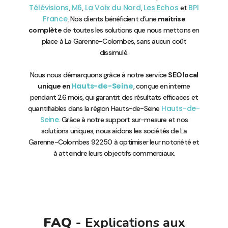
Télévisions
M6
La Voix du Nord
Les Echos
BPI
,
,
,
et
France
. Nos clients bénéficient d’une
maîtrise
complète
de toutes les solutions que nous mettons en
place à La Garenne-Colombes, sans aucun coût
dissimulé.
Nous nous démarquons grâce à notre service
SEO local
Hauts-de-Seine
unique en
, conçue en interne
pendant 26 mois, qui garantit des résultats efficaces et
Hauts-de-
quantifiables dans la région Hauts-de-Seine
Seine
. Grâce à notre support sur-mesure et nos
solutions uniques, nous aidons les sociétés de La
Garenne-Colombes 92250 à optimiser leur notoriété et
à atteindre leurs objectifs commerciaux.
FAQ
- Explications aux