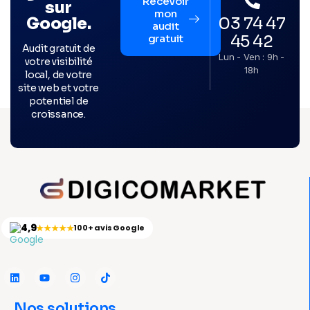
Recevoir
sur
mon
03 74 47
Google.
audit
45 42
gratuit
Audit gratuit de
Lun - Ven : 9h -
votre visibilité
18h
local, de votre
site web et votre
potentiel de
croissance.
4,9
★★★★★
100+ avis Google
Nos solutions