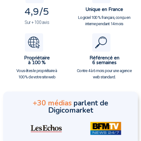
4,9
/5
Unique en France
Logiciel 100 % français, conçu en
Sur + 100 avis
interne pendant 14 mois
Propriétaire
Référencé en
à 100 %
6 semaines
Vous êtes le propriétaire à
Contre 4 à 6 mois pour une agence
100 % de votre site web
web standard.
+30 médias
parlent de
Digicomarket