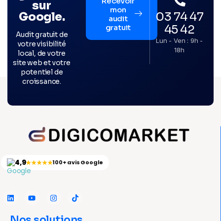
Recevoir
sur
mon
03 74 47
Google.
audit
45 42
gratuit
Audit gratuit de
Lun - Ven : 9h -
votre visibilité
18h
local, de votre
site web et votre
potentiel de
croissance.
4,9
★★★★★
100+ avis Google
Nos solutions