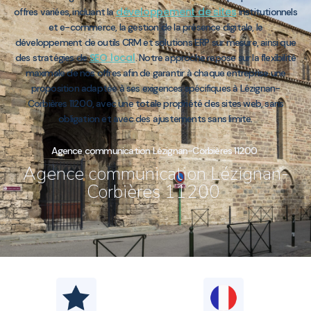
développement de sites
offres variées, incluant la
institutionnels
et e-commerce, la gestion de la présence digitale, le
développement de outils CRM et solutions ERP sur mesure, ainsi que
SEO local
des stratégies de
. Notre approche repose sur la flexibilité
maximale de nos offres afin de garantir à chaque entreprise une
proposition adaptée à ses exigences spécifiques à Lézignan-
Corbières 11200, avec une totale propriété des sites web, sans
obligation et avec des ajustements sans limite.
Agence communication Lézignan-Corbières 11200
Agence communication Lézignan-
Corbières 11200