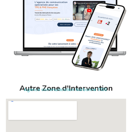
Autre Zone d'Intervention
Agence communication Narbonne 11100