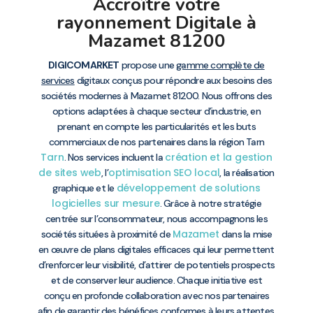
Accroître votre
rayonnement Digitale à
Mazamet 81200
DIGICOMARKET
propose une
gamme complète de
services
digitaux conçus pour répondre aux besoins des
sociétés modernes à Mazamet 81200. Nous offrons des
options adaptées à chaque secteur d’industrie, en
prenant en compte les particularités et les buts
commerciaux de nos partenaires dans la région Tarn
Tarn
création et la gestion
. Nos services incluent la
de sites web
optimisation SEO local
, l’
, la réalisation
développement de solutions
graphique et le
logicielles sur mesure
. Grâce à notre stratégie
centrée sur l’consommateur, nous accompagnons les
Mazamet
sociétés situées à proximité de
dans la mise
en œuvre de plans digitales efficaces qui leur permettent
d’renforcer leur visibilité, d’attirer de potentiels prospects
et de conserver leur audience. Chaque initiative est
conçu en profonde collaboration avec nos partenaires
afin de garantir des bénéfices conformes à leurs attentes.