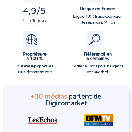
4,9
/5
Unique en France
Logiciel 100 % français, conçu en
Sur + 100 avis
interne pendant 14 mois
Propriétaire
Référencé en
à 100 %
6 semaines
Vous êtes le propriétaire à
Contre 4 à 6 mois pour une agence
100 % de votre site web
web standard.
+30 médias
parlent de
Digicomarket