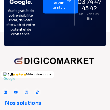
03 74 47
Google.
audit
45 42
gratuit
Audit gratuit de
Lun - Ven : 9h -
votre visibilité
18h
local, de votre
site web et votre
potentiel de
croissance.
4,9
★★★★★
100+ avis Google
Nos solutions