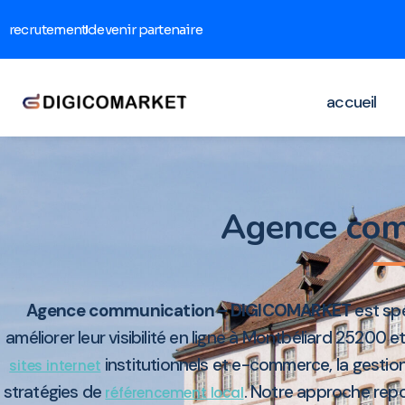
recrutement
devenir partenaire
accueil
Agence com
Agence communication – DIGICOMARKET
est spé
améliorer leur visibilité en ligne à Montbéliard 25200 e
institutionnels et e-commerce, la gestion
sites internet
stratégies de
. Notre approche repo
référencement local