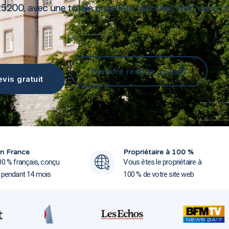
200, avec une totale propriété des sites web, sans obl
Agence communication Montbéliard 25200
Prendre rendez-vous
vis gratuit
Agence communication Montbél
Agence communication Montbél
n France
Propriétaire à 100 %
00 % français, conçu
Vous êtes le propriétaire à
e pendant 14 mois
100 % de votre site web
t