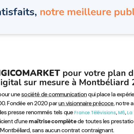
tisfaits,
notre meilleure publ
 DIGICOMARKET
pour votre plan d
igital sur mesure à Montbéliard 
 pour une
société de communication
qui place la expé
200. Fondée en 2020 par
un visionnaire précoce
, notre 
n des presse renommés tels que
,
,
France Télévisions
M6
La
icient d’une
maîtrise complète
de toutes les prestati
Montbéliard, sans aucun contrat contraignant.