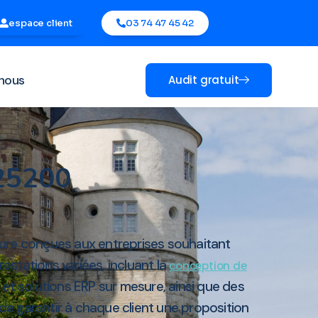
espace client
03 74 47 45 42
nous
Audit gratuit
 25200
esure conçues aux entreprises souhaitant
restations variées, incluant la
conception de
 et solutions ERP sur mesure, ainsi que des
de garantir à chaque client une proposition