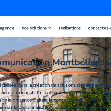
agence
nos solutions
réalisations
contactez-
munication Montbéliard
cialisée dans la création de solutions digitales sur m
t accroître leur chiffre d’affaires. Nous proposons des p
 de la présence digitale, le conception de logiciels CRM
se sur la personnalisation complète de nos offres afin 