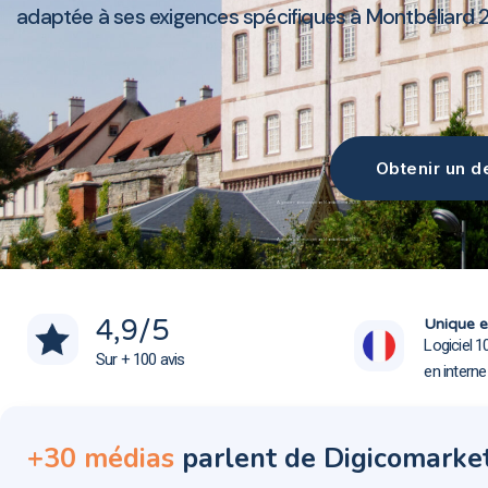
adaptée à ses exigences spécifiques à Montbéliard 25
Obtenir un de
Agence communication Montbéliard 25200
Agence communication Montbéliard 25200
4,9
/5
Unique e
Logiciel 1
Sur + 100 avis
en intern
+30 médias
parlent de Digicomarke