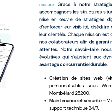
. Grâce à notre stratégi
mesure
accompagnons les structures situ
mise en œuvre de stratégies digi
d’renforcer leur visibilité, d’sédui
leur clientèle. Chaque mission est
nos collaborateurs afin de garant
attentes. Notre savoir-faire no
évolutives qui s’ajustent aux dy
avantage concurrentiel durable
.
Création de sites web
(vi
personnalisables sous Word
Montbéliard 25200.
Maintenance et sécurité
– Mis
support technique 24/7.