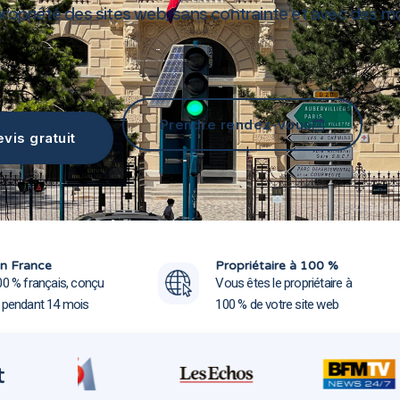
opriété des sites web, sans contrainte et avec des modi
Agence communication Pantin 93500
Prendre rendez-vous
vis gratuit
Agence communication Pant
Agence communication Pant
n France
Propriétaire à 100 %
00 % français, conçu
Vous êtes le propriétaire à
e pendant 14 mois
100 % de votre site web
t