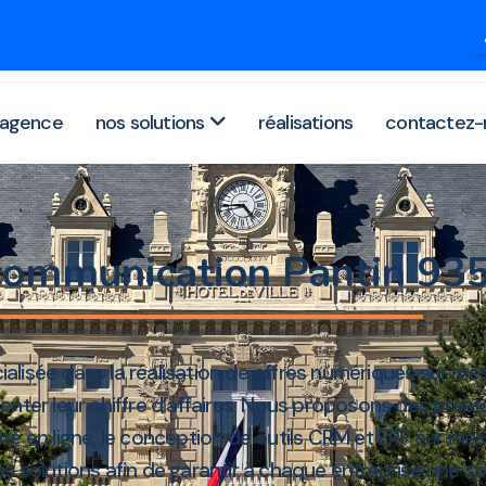
agence
nos solutions
réalisations
contactez-
communication Pantin 9
ialisée dans la réalisation de offres numériques sur m
menter leur chiffre d’affaires. Nous proposons des presta
bilité en ligne, le conception de outils CRM et ERP sur me
os solutions afin de garantir à chaque entreprise une s