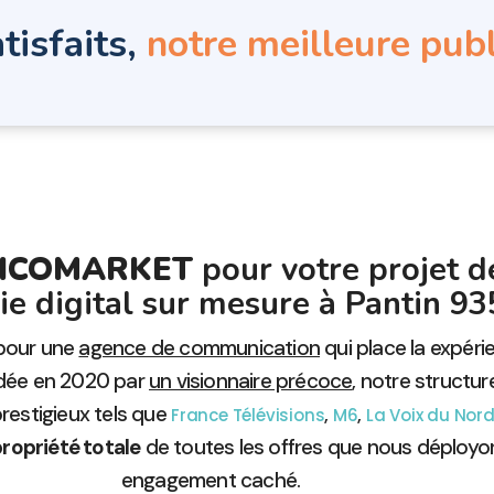
tisfaits,
notre meilleure publ
IGICOMARKET
pour votre projet 
gie digital sur mesure à Pantin 93
 pour une
agence de communication
qui place la expé
ndée en 2020 par
un visionnaire précoce
, notre structur
prestigieux tels que
,
,
France Télévisions
M6
La Voix du Nor
ropriété totale
de toutes les offres que nous déployo
engagement caché.