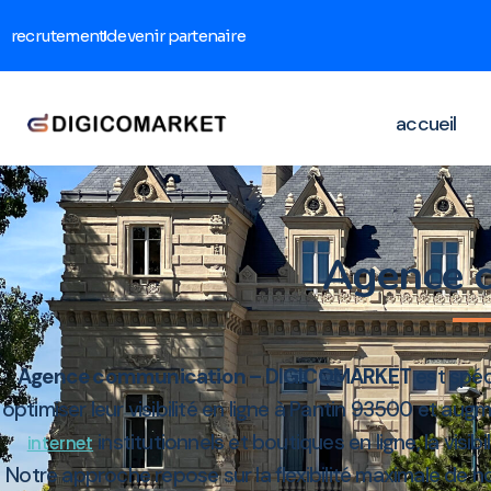
recrutement
devenir partenaire
accueil
Agence 
Agence communication – DIGICOMARKET
est spéc
optimiser leur visibilité en ligne à Pantin 93500 et aug
institutionnels et boutiques en ligne, la visi
internet
Notre approche repose sur la flexibilité maximale de n