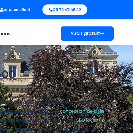
espace client
03 74 47 45 42
nous
Audit gratuit
3500
esure adaptées aux entreprises souhaitant
tions variées, incluant la
conception de sites
sure, ainsi que des stratégies de
.
SEO local
olution adaptée à ses besoins spécifiques à