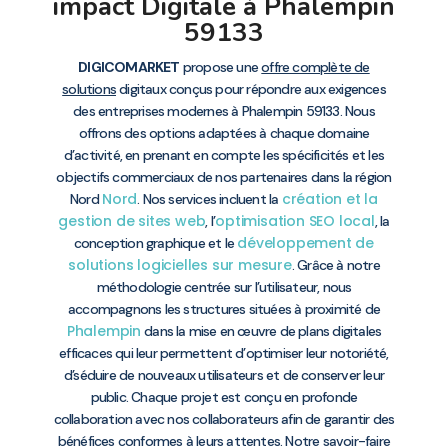
impact Digitale à Phalempin
59133
DIGICOMARKET
propose une
offre complète de
solutions
digitaux conçus pour répondre aux exigences
des entreprises modernes à Phalempin 59133. Nous
offrons des options adaptées à chaque domaine
d’activité, en prenant en compte les spécificités et les
objectifs commerciaux de nos partenaires dans la région
Nord
création et la
Nord
. Nos services incluent la
gestion de sites web
optimisation SEO local
, l’
, la
développement de
conception graphique et le
solutions logicielles sur mesure
. Grâce à notre
méthodologie centrée sur l’utilisateur, nous
accompagnons les structures situées à proximité de
Phalempin
dans la mise en œuvre de plans digitales
efficaces qui leur permettent d’optimiser leur notoriété,
d’séduire de nouveaux utilisateurs et de conserver leur
public. Chaque projet est conçu en profonde
collaboration avec nos collaborateurs afin de garantir des
bénéfices conformes à leurs attentes. Notre savoir-faire