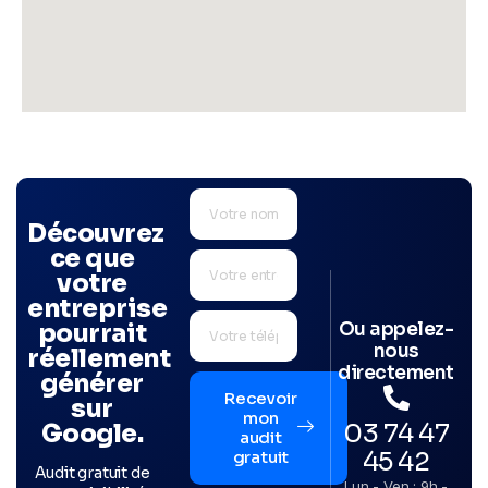
Découvrez
ce que
votre
entreprise
Ou appelez-
pourrait
nous
réellement
directement
générer
Recevoir
sur
mon
03 74 47
Google.
audit
45 42
gratuit
Audit gratuit de
Lun - Ven : 9h -