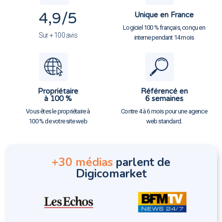
4,9
/5
Unique en France
Logiciel 100 % français, conçu en
Sur + 100 avis
interne pendant 14 mois
Propriétaire
Référencé en
à 100 %
6 semaines
Vous êtes le propriétaire à
Contre 4 à 6 mois pour une agence
100 % de votre site web
web standard.
+30 médias
parlent de
Digicomarket