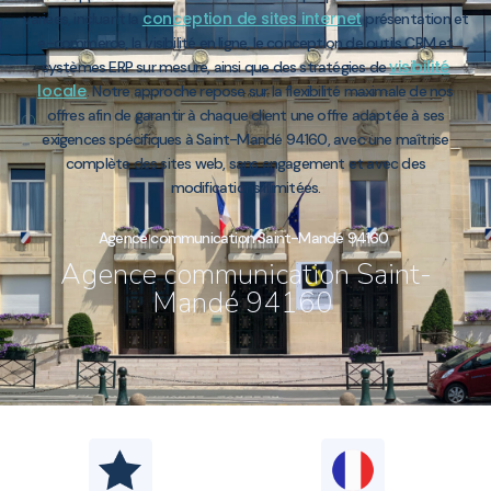
conception de sites internet
variées, incluant la
présentation et
e-commerce, la visibilité en ligne, le conception de outils CRM et
visibilité
systèmes ERP sur mesure, ainsi que des stratégies de
locale
. Notre approche repose sur la flexibilité maximale de nos
offres afin de garantir à chaque client une offre adaptée à ses
exigences spécifiques à Saint-Mandé 94160, avec une maîtrise
complète des sites web, sans engagement et avec des
modifications illimitées.
Agence communication Saint-Mandé 94160
Agence communication Saint-
Mandé 94160