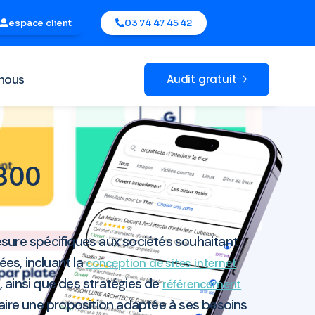
espace client
03 74 47 45 42
nous
Audit gratuit
6800
esure spécifiques aux sociétés souhaitant
es, incluant la
conception de sites internet
, ainsi que des stratégies de
référencement
naire une proposition adaptée à ses besoins