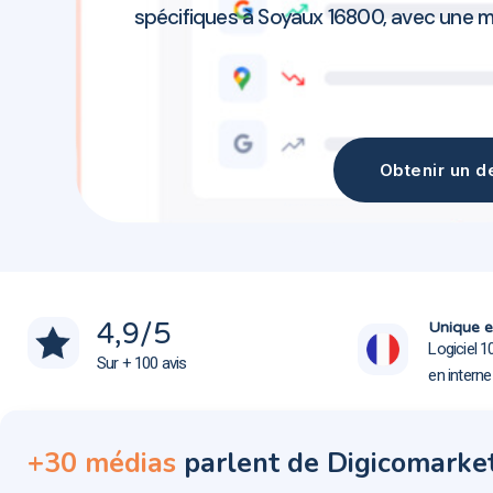
spécifiques à Soyaux 16800, avec une ma
Obtenir un de
Agence communication Soyaux 16800
Agence communication Soyaux 16800
4,9
/5
Unique e
Logiciel 1
Sur + 100 avis
en intern
+30 médias
parlent de Digicomarke