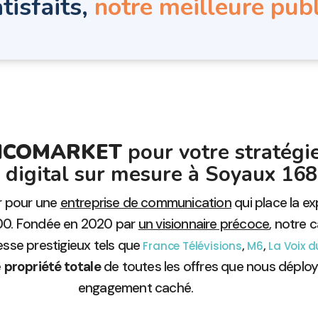
tisfaits,
notre meilleure publ
IGICOMARKET
pour votre stratégi
é digital sur mesure à Soyaux 168
er pour une
entreprise de communication
qui place la 
800. Fondée en 2020 par
un visionnaire précoce
, notre 
resse prestigieux tels que
,
,
France Télévisions
M6
La Voix 
e
propriété totale
de toutes les offres que nous déplo
engagement caché.