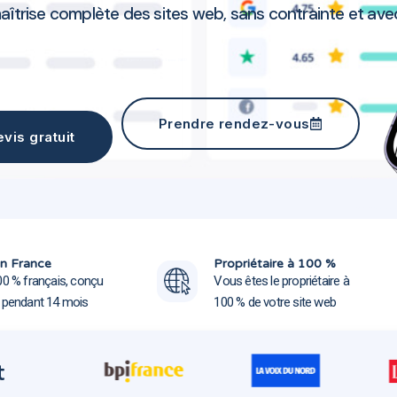
îtrise complète des sites web, sans contrainte et avec 
Agence communication Soyaux 16800
Prendre rendez-vous
vis gratuit
Agence communication Soya
Agence communication Soya
n France
Propriétaire à 100 %
00 % français, conçu
Vous êtes le propriétaire à
e pendant 14 mois
100 % de votre site web
t