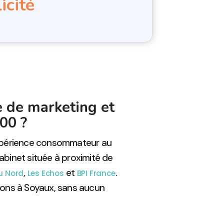
icité
e de marketing et
00 ?
expérience consommateur au
cabinet située à proximité de
,
et
.
du Nord
Les Echos
BPI France
yons à Soyaux, sans aucun