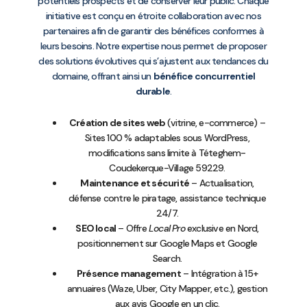
potentiels prospects et de conserver leur public. Chaque
initiative est conçu en étroite collaboration avec nos
partenaires afin de garantir des bénéfices conformes à
leurs besoins. Notre expertise nous permet de proposer
des solutions évolutives qui s’ajustent aux tendances du
domaine, offrant ainsi un
bénéfice concurrentiel
durable
.
Création de sites web
(vitrine, e-commerce) –
Sites 100 % adaptables sous WordPress,
modifications sans limite à Téteghem-
Coudekerque-Village 59229.
Maintenance et sécurité
– Actualisation,
défense contre le piratage, assistance technique
24/7.
SEO local
– Offre
Local Pro
exclusive en Nord,
positionnement sur Google Maps et Google
Search.
Présence management
– Intégration à 15+
annuaires (Waze, Uber, City Mapper, etc.), gestion
aux avis Google en un clic.