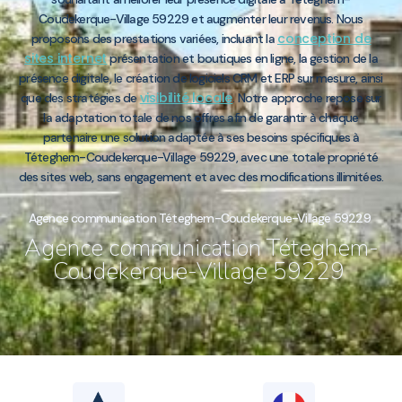
Coudekerque-Village 59229 et augmenter leur revenus. Nous
conception de
proposons des prestations variées, incluant la
sites internet
présentation et boutiques en ligne, la gestion de la
présence digitale, le création de logiciels CRM et ERP sur mesure, ainsi
visibilité locale
que des stratégies de
. Notre approche repose sur
la adaptation totale de nos offres afin de garantir à chaque
partenaire une solution adaptée à ses besoins spécifiques à
Téteghem-Coudekerque-Village 59229, avec une totale propriété
des sites web, sans engagement et avec des modifications illimitées.
Agence communication Téteghem-Coudekerque-Village 59229
Agence communication Téteghem-
Coudekerque-Village 59229