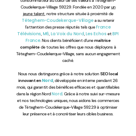
consommateur au cœur de ses valeurs à Téteghem-
Coudekerque-Village 59229. Fondée en 2020 par
un
jeune talent
, notre structure située à proximité de
Téteghem-Coudekerque-Village
a su retenir
France
l’attention des presse réputés tels que
Télévisions
M6
La Voix du Nord
Les Echos
BPI
,
,
,
et
France
. Nos clients bénéficient d’une
maîtrise
complète
de toutes les offres que nous déployons à
Téteghem-Coudekerque-Village, sans aucun engagement
caché.
Nous nous distinguons grâce à notre solution
SEO local
Nord
innovant en
, développée en interne pendant 26
mois, qui garantit des bénéfices efficaces et quantifiables
Nord
dans la région Nord
. Grâce à notre suivi sur-mesure
et nos technologies uniques, nous aidons les commerces
de Téteghem-Coudekerque-Village 59229 à optimiser
leur présence et à concrétiser leurs cibles business.