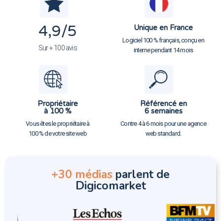
4,9
/5
Unique en France
Logiciel 100 % français, conçu en
Sur + 100 avis
interne pendant 14 mois
Propriétaire
Référencé en
à 100 %
6 semaines
Vous êtes le propriétaire à
Contre 4 à 6 mois pour une agence
100 % de votre site web
web standard.
+30 médias
parlent de
Digicomarket