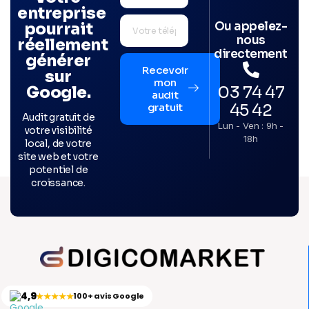
entreprise
Ou appelez-
pourrait
nous
réellement
directement
générer
Recevoir
sur
mon
03 74 47
Google.
audit
45 42
gratuit
Audit gratuit de
Lun - Ven : 9h -
votre visibilité
18h
local, de votre
site web et votre
potentiel de
croissance.
4,9
★★★★★
100+ avis Google