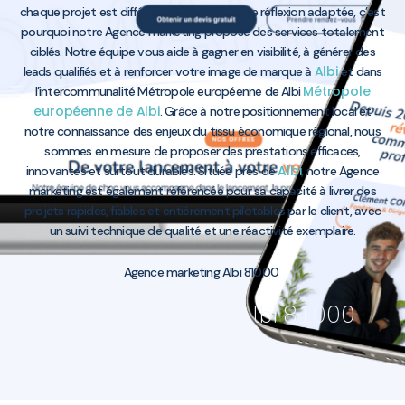
chaque projet est différent et nécessite une réflexion adaptée, c’est
pourquoi notre Agence marketing propose des services totalement
ciblés. Notre équipe vous aide à gagner en visibilité, à générer des
Albi
leads qualifiés et à renforcer votre image de marque à
et dans
Métropole
l’intercommunalité Métropole européenne de Albi
européenne de Albi
. Grâce à notre positionnement local et
notre connaissance des enjeux du tissu économique régional, nous
sommes en mesure de proposer des prestations efficaces,
Albi
innovantes et surtout durables. Située près de
, notre Agence
marketing est également référencée pour sa capacité à livrer des
projets rapides, fiables et entièrement pilotables par le client, avec
un suivi technique de qualité et une réactivité exemplaire.
Agence marketing Albi 81000
Agence marketing Albi 81000