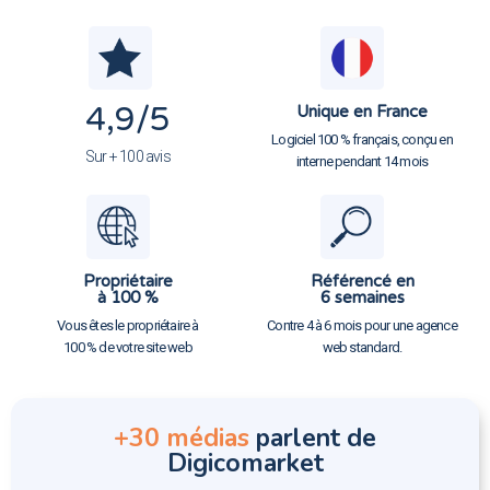
4,9
/5
Unique en France
Logiciel 100 % français, conçu en
Sur + 100 avis
interne pendant 14 mois
Propriétaire
Référencé en
à 100 %
6 semaines
Vous êtes le propriétaire à
Contre 4 à 6 mois pour une agence
100 % de votre site web
web standard.
+30 médias
parlent de
Digicomarket