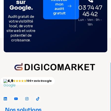
sur
mon
03 74 47
Google.
audit
45 42
gratuit
Audit gratuit de
Lun - Ven : 9h -
votre visibilité
18h
local, de votre
site web et votre
potentiel de
croissance.
4,9
★★★★★
100+ avis Google
Nos solutions