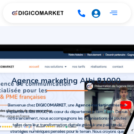
Agence marketing Albi 81000
Bienvenue chez
DIGICOMARKET
, une
Agence marketing
créative
Tarn
implantée à Albi 81000, au cœur du département Tarn
. Depuis
notre lancement, nous accompagnons les organisations de toutes
tailles dans leur transformation digitale grâce à une palette de
stratégies numériques pensées pour le terrain. Nous croyons que