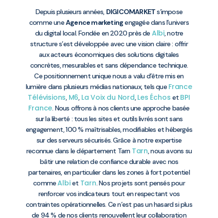
Depuis plusieurs années,
DIGICOMARKET
s’impose
comme une
Agence marketing
engagée dans l’univers
Albi
du digital local. Fondée en 2020 près de
, notre
structure s’est développée avec une vision claire : offrir
aux acteurs économiques des solutions digitales
concrètes, mesurables et sans dépendance technique.
Ce positionnement unique nous a valu d’être mis en
France
lumière dans plusieurs médias nationaux, tels que
Télévisions
M6
La Voix du Nord
Les Échos
BPI
,
,
,
et
France
. Nous offrons à nos clients une approche basée
sur la liberté : tous les sites et outils livrés sont sans
engagement, 100 % maîtrisables, modifiables et hébergés
sur des serveurs sécurisés. Grâce à notre expertise
Tarn
reconnue dans le département Tarn
, nous avons su
bâtir une relation de confiance durable avec nos
partenaires, en particulier dans les zones à fort potentiel
Albi
Tarn
comme
et
. Nos projets sont pensés pour
renforcer vos indicateurs tout en respectant vos
contraintes opérationnelles. Ce n’est pas un hasard si plus
de 94 % de nos clients renouvellent leur collaboration