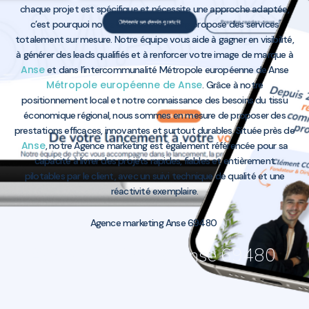
chaque projet est spécifique et nécessite une approche adaptée,
c’est pourquoi notre Agence marketing propose des services
totalement sur mesure. Notre équipe vous aide à gagner en visibilité,
à générer des leads qualifiés et à renforcer votre image de marque à
Anse
et dans l’intercommunalité Métropole européenne de Anse
Métropole européenne de Anse
. Grâce à notre
positionnement local et notre connaissance des besoins du tissu
économique régional, nous sommes en mesure de proposer des
prestations efficaces, innovantes et surtout durables. Située près de
Anse
, notre Agence marketing est également référencée pour sa
capacité à livrer des projets rapides, fiables et entièrement
pilotables par le client, avec un suivi technique de qualité et une
réactivité exemplaire.
Agence marketing Anse 69480
Agence marketing Anse 69480