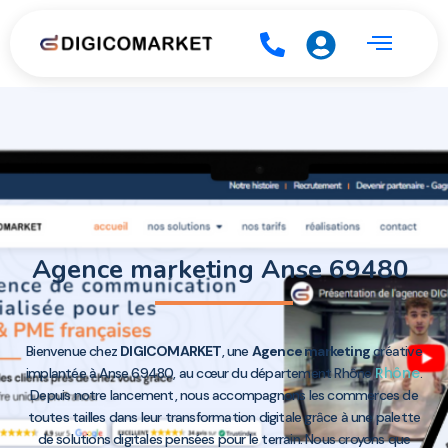
Agence marketing Anse 69480
Bienvenue chez
DIGICOMARKET
, une
Agence marketing
créative
Rhône
implantée à Anse 69480, au cœur du département Rhône
.
Depuis notre lancement, nous accompagnons les commerces de
toutes tailles dans leur transformation digitale grâce à une palette
de solutions digitales pensées pour le terrain. Nous croyons que