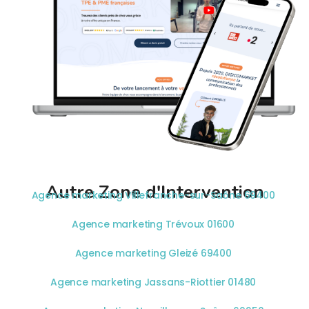
Autre Zone d'Intervention
Agence marketing Villefranche-sur-Saône 69400
Agence marketing Trévoux 01600
Agence marketing Gleizé 69400
Agence marketing Jassans-Riottier 01480