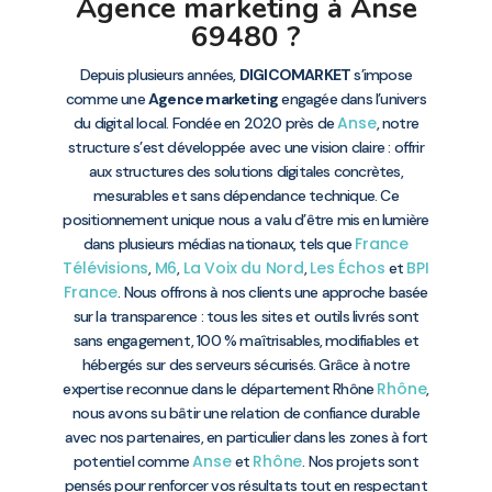
Agence marketing à Anse
69480 ?
Depuis plusieurs années,
DIGICOMARKET
s’impose
comme une
Agence marketing
engagée dans l’univers
Anse
du digital local. Fondée en 2020 près de
, notre
structure s’est développée avec une vision claire : offrir
aux structures des solutions digitales concrètes,
mesurables et sans dépendance technique. Ce
positionnement unique nous a valu d’être mis en lumière
France
dans plusieurs médias nationaux, tels que
Télévisions
M6
La Voix du Nord
Les Échos
BPI
,
,
,
et
France
. Nous offrons à nos clients une approche basée
sur la transparence : tous les sites et outils livrés sont
sans engagement, 100 % maîtrisables, modifiables et
hébergés sur des serveurs sécurisés. Grâce à notre
Rhône
expertise reconnue dans le département Rhône
,
nous avons su bâtir une relation de confiance durable
avec nos partenaires, en particulier dans les zones à fort
Anse
Rhône
potentiel comme
et
. Nos projets sont
pensés pour renforcer vos résultats tout en respectant