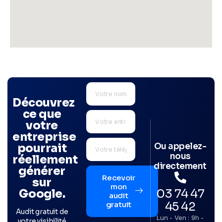
Découvrez
ce que
votre
entreprise
Ou appelez-
pourrait
nous
réellement
directement
générer
Recevoir
sur
mon
03 74 47
Google.
audit
45 42
gratuit
Audit gratuit de
Lun - Ven : 9h -
votre visibilité