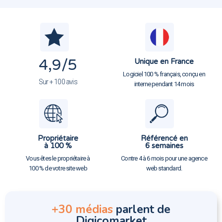
4,9
/5
Unique en France
Logiciel 100 % français, conçu en
Sur + 100 avis
interne pendant 14 mois
Propriétaire
Référencé en
à 100 %
6 semaines
Vous êtes le propriétaire à
Contre 4 à 6 mois pour une agence
100 % de votre site web
web standard.
+30 médias
parlent de
Digicomarket