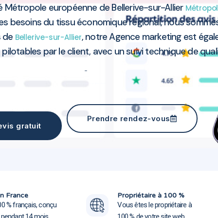
é Métropole européenne de Bellerive-sur-Allier
Métropol
des besoins du tissu économique régional, nous somme
s de
, notre Agence marketing est égal
Bellerive-sur-Allier
pilotables par le client, avec un suivi technique de qual
Agence marketing Bellerive-sur-Allier 03700
Prendre rendez-vous
vis gratuit
Agence marketing Bellerive-sur-
Agence marketing Bellerive-sur-
n France
Propriétaire à 100 %
00 % français, conçu
Vous êtes le propriétaire à
e pendant 14 mois
100 % de votre site web