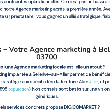
contraintes opérationnelles. Ce n’est pas un hasard s
vec notre Agence marketing après la première année. 
e un prestataire : vous gagnez un allié stratégique, fiabl
 – Votre Agence marketing à Bell
03700
oi une Agence marketing locale est-elle un atout ?
ting
implantée à Bellerive-sur-Allier permet de bénéfic
ratégie aux spécificités du territoire Allier
, et p
Allier
8898
). Nos conseils sont basés sur une vision
population
génériques.
els services concrets propose DIGICOMARKET ?