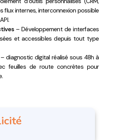
iement d’outils personnalisés (CRM,
s flux internes, interconnexion possible
API.
tives
– Développement de interfaces
risées et accessibles depuis tout type
– diagnostic digital réalisé sous 48h à
avec feuilles de route concrètes pour
e.
icité