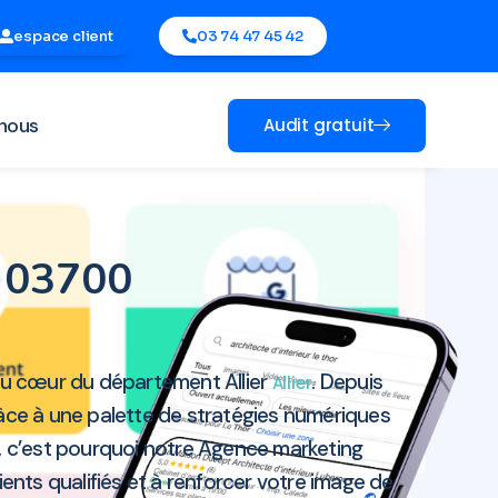
espace client
03 74 47 45 42
nous
Audit gratuit
r 03700
 au cœur du département Allier
. Depuis
Allier
râce à une palette de stratégies numériques
, c’est pourquoi notre Agence marketing
ents qualifiés et à renforcer votre image de