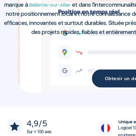
marque à
et dans l’intercommunalit
Bellerive-sur-Allier
notre positionnement local et notre connaissance 
efficaces, innovantes et surtout durables. Située prè
des projets rapides, fiables et entièrement 
Obtenir un de
Agence marketing Bellerive-sur-Allier 03700
Agence marketing Bellerive-sur-Allier 03700
4,9
/5
Unique e
Logiciel 1
Sur + 100 avis
en intern