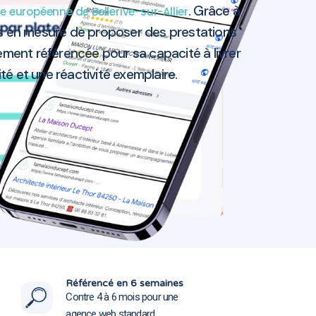
. Grâce à
e européenne de Bellerive-sur-Allier
s en mesure de proposer des prestations
ement référencée pour sa capacité à livrer
ité et une réactivité exemplaire.
Allier 03700
Allier 03700
Référencé en 6 semaines
Contre 4 à 6 mois pour une
agence web standard.