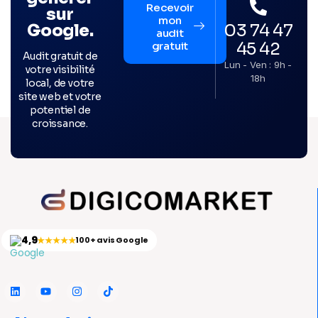
Recevoir
sur
mon
03 74 47
Google.
audit
45 42
gratuit
Audit gratuit de
Lun - Ven : 9h -
votre visibilité
18h
local, de votre
site web et votre
potentiel de
croissance.
4,9
★★★★★
100+ avis Google