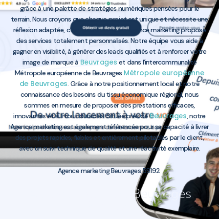
grâce à une palette de stratégies numériques pensées pour le
terrain. Nous croyons que chaque projet est unique et nécessite une
réflexion adaptée, c’est pourquoi notre Agence marketing propose
des services totalement personnalisés. Notre équipe vous aide à
gagner en visibilité, à générer des leads qualifiés et à renforcer votre
Beuvrages
image de marque à
et dans l’intercommunalité
Métropole européenne
Métropole européenne de Beuvrages
de Beuvrages
. Grâce à notre positionnement local et notre
connaissance des besoins du tissu économique régional, nous
sommes en mesure de proposer des prestations efficaces,
Beuvrages
innovantes et surtout durables. Située près de
, notre
Agence marketing est également référencée pour sa capacité à livrer
des projets rapides, fiables et entièrement pilotables par le client,
avec un suivi technique de qualité et une réactivité exemplaire.
Agence marketing Beuvrages 59192
Agence marketing Beuvrages
59192