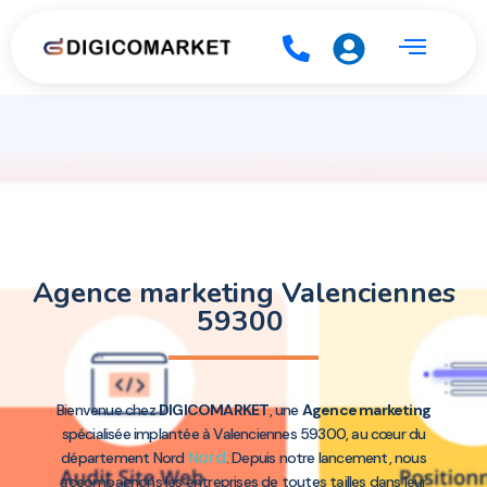
Agence marketing Valenciennes
59300
Bienvenue chez
DIGICOMARKET
, une
Agence marketing
spécialisée implantée à Valenciennes 59300, au cœur du
Nord
département Nord
. Depuis notre lancement, nous
accompagnons les entreprises de toutes tailles dans leur