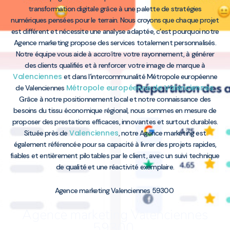
transformation digitale grâce à une palette de stratégies
numériques pensées pour le terrain. Nous croyons que chaque projet
est différent et nécessite une analyse adaptée, c’est pourquoi notre
Agence marketing propose des services totalement personnalisés.
Notre équipe vous aide à accroître votre rayonnement, à générer
des clients qualifiés et à renforcer votre image de marque à
Valenciennes
et dans l’intercommunalité Métropole européenne
Métropole européenne de Valenciennes
de Valenciennes
.
Grâce à notre positionnement local et notre connaissance des
besoins du tissu économique régional, nous sommes en mesure de
proposer des prestations efficaces, innovantes et surtout durables.
Valenciennes
Située près de
, notre Agence marketing est
également référencée pour sa capacité à livrer des projets rapides,
fiables et entièrement pilotables par le client, avec un suivi technique
de qualité et une réactivité exemplaire.
Agence marketing Valenciennes 59300
Agence marketing Valenciennes
59300