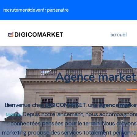
recrutement
devenir partenaire
accueil
Agence marke
Bienvenue chez
DIGICOMARKET
, une
Agence marke
. Depuis notre lancement, nous accompagnons l
Marne
connectées pensées pour le terrain. Nous croyons
marketing propose des services totalement personnali