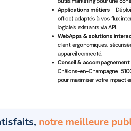
outils marketing pour une coh
Applications métiers
– Déploi
office) adaptés à vos flux int
logiciels existants via API.
WebApps & solutions interac
client ergonomiques, sécurisé
appareil connecté.
Conseil & accompagnement
Châlons-en-Champagne 51000
pour maximiser votre impact en
tisfaits,
notre meilleure publ