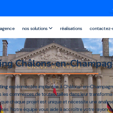
agence
nos solutions
réalisations
contactez-
ting Châlons-en-Champa
ting
expérimentée implantée à Châlons-en-Champagn
es commerces de toutes tailles dans leur transformatio
 que chaque projet est unique et nécessite une analys
sés. Notre équipe vous aide à accroître votre rayonnem