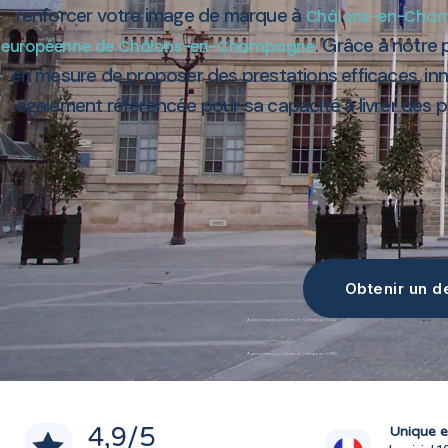
renforcer votre image de marque à
Châlons-en-Cha
. Grâce à notre
européenne de Châlons-en-Champagne
en mesure de proposer des prestations efficaces, inn
également référencée pour sa capacité à livrer des pro
Obtenir un de
Agence marketing Châlons-en-Champagne 51000
Agence marketing Châlons-en-Champagne 51000
4,9
/5
Unique e