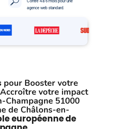
Contre 4 à 6 mois pour une
agence web standard.
s
pour Booster votre
 Accroître votre impact
-en-Champagne 51000
e de Châlons-en-
le européenne de
pagne