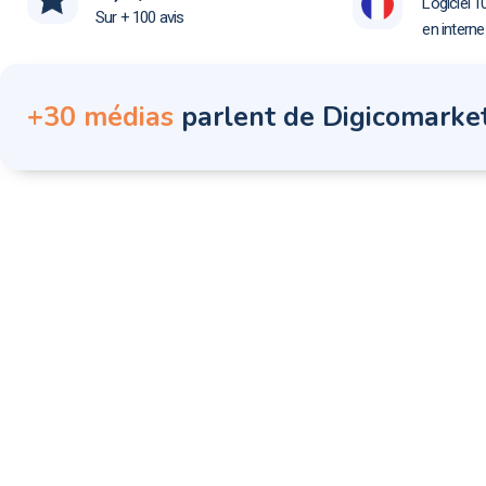
Logiciel 1
Sur + 100 avis
en intern
+30 médias
parlent de Digicomarke