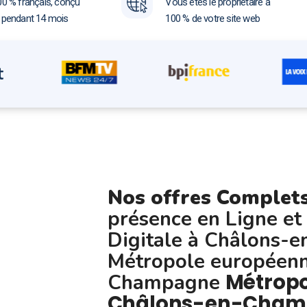
00 % français, conçu
Vous êtes le propriétaire à
e pendant 14 mois
100 % de votre site web
t
Nos offres Complet
présence en Ligne et
Digitale à Châlons
Métropole européenn
Métropo
Champagne
Châlons-en-Cham