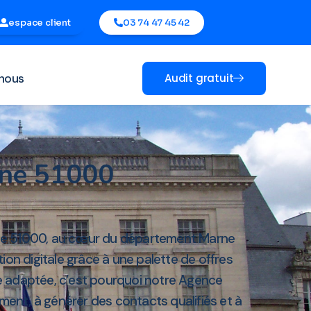
espace client
03 74 47 45 42
nous
Audit gratuit
gne 51000
e 51000, au cœur du département Marne
n digitale grâce à une palette de offres
e adaptée, c’est pourquoi notre Agence
ent, à générer des contacts qualifiés et à