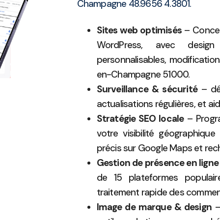
Champagne 48.9656 4.3801.
Sites web optimisés
– Concep
WordPress, avec design 
personnalisables, modification
en-Champagne 51000.
Surveillance & sécurité
– déf
actualisations régulières, et ai
Stratégie SEO locale
– Progra
votre visibilité géographiqu
précis sur Google Maps et rec
Gestion de présence en ligne
de 15 plateformes populair
traitement rapide des commen
Image de marque & design
–