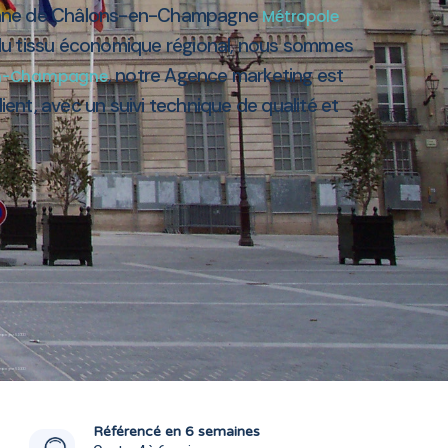
éenne de Châlons-en-Champagne
Métropole
 du tissu économique régional, nous sommes
, notre Agence marketing est
n-Champagne
ient, avec un suivi technique de qualité et
ampagne 51000
ampagne 51000
Référencé en 6 semaines