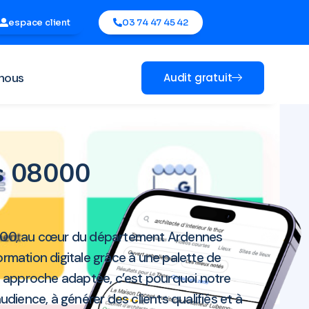
espace client
03 74 47 45 42
nous
Audit gratuit
es 08000
8000, au cœur du département Ardennes
rmation digitale grâce à une palette de
ne approche adaptée, c’est pourquoi notre
ience, à générer des clients qualifiés et à