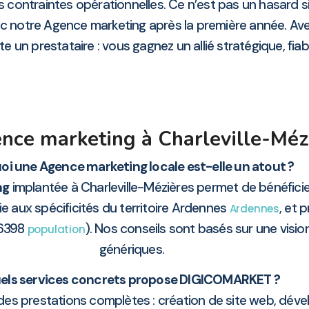
 contraintes opérationnelles. Ce n’est pas un hasard s
vec notre Agence marketing après la première année. 
e un prestataire : vous gagnez un allié stratégique, fiabl
nce marketing à Charleville-Méz
oi une Agence marketing locale est-elle un atout ?
ng
implantée à Charleville-Mézières permet de bénéficie
e aux spécificités du territoire Ardennes
, et 
Ardennes
46398
). Nos conseils sont basés sur une visio
population
génériques.
els services concrets propose DIGICOMARKET ?
es prestations complètes : création de site web, dév