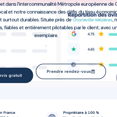
et dans l’intercommunalité Métropole européenne de C
local et notre connaissance des défis du tissu économ
t surtout durables. Située près de
, 
Charleville-Mézières
, fiables et entièrement pilotables par le client, avec un
exemplaire.
Agence marketing Charleville-Mézières 08000
Prendre rendez-vous
vis gratuit
Agence marketing Charleville-Mé
Agence marketing Charleville-Mé
n France
Propriétaire à 100 %