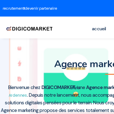
recrutement
devenir partenaire
accueil
Agence marke
Bienvenue chez
DIGICOMARKET
, une
Agence mark
. Depuis notre lancement, nous accompagn
Ardennes
solutions digitales pensées pour le terrain. Nous c
Agence marketing propose des services totalement sur 