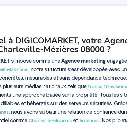
pel à DIGICOMARKET, votre Agen
Charleville-Mézières 08000 ?
RKET
s’impose comme une
Agence marketing
engagée d
, notre structure s’est développée avec une v
ville-Mézières
es concrètes, mesurables et sans dépendance technique
s plusieurs médias nationaux, tels que
France Télévision
ients une approche basée sur la propriété : tous les site
ifiables et hébergés sur des serveurs sécurisés. Grâc
, nous avons su bâtir une relation de confiance dur
nnes
tentiel comme
et
. Nos proje
Charleville-Mézières
Ardennes