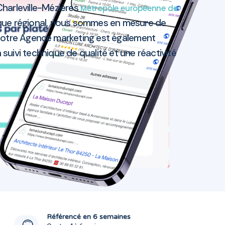
harleville-Mézières
Métropole européenne de
ique régional, nous sommes en mesure de
notre Agence marketing est également
 suivi technique de qualité et une réactivité
zières 08000
zières 08000
Référencé en 6 semaines