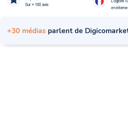
Logiciel 1
Sur + 100 avis
en intern
+30 médias
parlent de Digicomarke