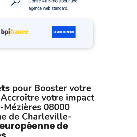
Contre 4 à 6 mois pour une
agence web standard.
ets
pour Booster votre
 Accroître votre impact
le-Mézières 08000
e de Charleville-
 européenne de
es