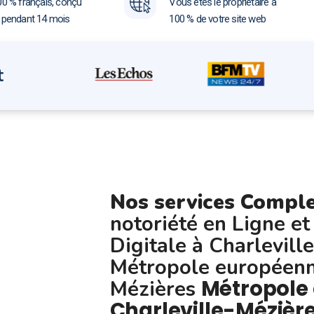
00 % français, conçu
Vous êtes le propriétaire à
e pendant 14 mois
100 % de votre site web
t
Nos services Compl
notoriété en Ligne et
Digitale à Charlevil
Métropole européenn
Métropole
Mézières
Charleville-Mézièr