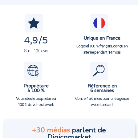
4,9
/5
Unique en France
Logiciel 100 % français, conçu en
Sur + 100 avis
interne pendant 14 mois
Propriétaire
Référencé en
à 100 %
6 semaines
Vous êtes le propriétaire à
Contre 4 à 6 mois pour une agence
100 % de votre site web
web standard.
+30 médias
parlent de
Digicomarket