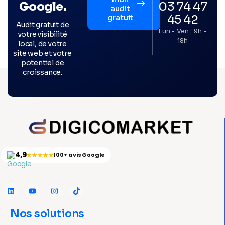
03 74 47
Google.
audit
45 42
gratuit
Audit gratuit de
Lun - Ven : 9h -
votre visibilité
18h
local, de votre
site web et votre
potentiel de
croissance.
4,9
★★★★★
100+ avis Google
Nos solutions