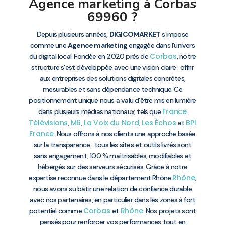
Agence marketing à Corbas
69960 ?
Depuis plusieurs années,
DIGICOMARKET
s’impose
comme une
Agence marketing
engagée dans l’univers
Corbas
du digital local. Fondée en 2020 près de
, notre
structure s’est développée avec une vision claire : offrir
aux entreprises des solutions digitales concrètes,
mesurables et sans dépendance technique. Ce
positionnement unique nous a valu d’être mis en lumière
France
dans plusieurs médias nationaux, tels que
Télévisions
M6
La Voix du Nord
Les Échos
BPI
,
,
,
et
France
. Nous offrons à nos clients une approche basée
sur la transparence : tous les sites et outils livrés sont
sans engagement, 100 % maîtrisables, modifiables et
hébergés sur des serveurs sécurisés. Grâce à notre
Rhône
expertise reconnue dans le département Rhône
,
nous avons su bâtir une relation de confiance durable
avec nos partenaires, en particulier dans les zones à fort
Corbas
Rhône
potentiel comme
et
. Nos projets sont
pensés pour renforcer vos performances tout en