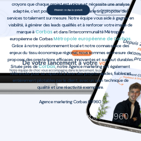
croyons que chaque projet est unique et nécessite une analyse
adaptée, c’est pourquoi notre Agence marketing propose des
services totalement sur mesure. Notre équipe vous aide à gagner en
visibilité, à générer des leads qualifiés et à renforcer votre image de
Corbas
marque à
et dans l’intercommunalité Métropole
Métropole européenne de Corbas
européenne de Corbas
.
Grâce à notre positionnement local et notre connaissance des
enjeux du tissu économique régional, nous sommes en mesure de
proposer des prestations efficaces, innovantes et surtout durables.
Corbas
Située près de
, notre Agence marketing est également
référencée pour sa capacité à livrer des projets rapides, fiables et
entièrement pilotables par le client, avec un suivi technique de
qualité et une réactivité exemplaire.
Agence marketing Corbas 69960
Agence marketing Corbas 69960