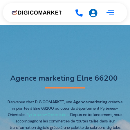
Agence marketing Elne 66200
Bienvenue chez
DIGICOMARKET
, une
Agence marketing
créative
implantée à Elne 66200, au cœur du département Pyrénées-
Pyrénées-Orientales
Orientales
. Depuis notre lancement, nous
accompagnons les commerces de toutes tailles dans leur
transformation digitale grâce à une palette de solutions digitales