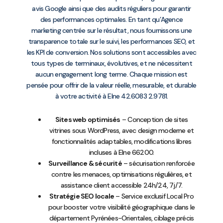
avis Google ainsi que des audits réguliers pour garantir
des performances optimales. En tant qu’Agence
marketing centrée sur le résultat, nous fournissons une
transparence totale sur le suivi, les performances SEO, et
les KPI de conversion. Nos solutions sont accessibles avec
tous types de terminaux, évolutives, et ne nécessitent
aucun engagement long terme. Chaque mission est
pensée pour offrir de la valeur réelle, mesurable, et durable
à votre activité à Elne 42.6083 2.9781.
Sites web optimisés
– Conception de sites
vitrines sous WordPress, avec design moderne et
fonctionnalités adaptables, modifications libres
incluses à Elne 66200.
Surveillance & sécurité
– sécurisation renforcée
contre les menaces, optimisations régulières, et
assistance client accessible 24h/24, 7j/7.
Stratégie SEO locale
– Service exclusif Local Pro
pour booster votre visibilité géographique dans le
département Pyrénées-Orientales, ciblage précis