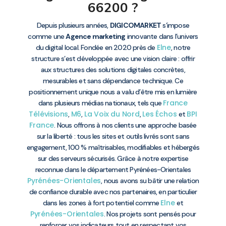
66200 ?
Depuis plusieurs années,
DIGICOMARKET
s’impose
comme une
Agence marketing
innovante dans l’univers
Elne
du digital local. Fondée en 2020 près de
, notre
structure s’est développée avec une vision claire : offrir
aux structures des solutions digitales concrètes,
mesurables et sans dépendance technique. Ce
positionnement unique nous a valu d’être mis en lumière
France
dans plusieurs médias nationaux, tels que
Télévisions
M6
La Voix du Nord
Les Échos
BPI
,
,
,
et
France
. Nous offrons à nos clients une approche basée
sur la liberté : tous les sites et outils livrés sont sans
engagement, 100 % maîtrisables, modifiables et hébergés
sur des serveurs sécurisés. Grâce à notre expertise
reconnue dans le département Pyrénées-Orientales
Pyrénées-Orientales
, nous avons su bâtir une relation
de confiance durable avec nos partenaires, en particulier
Elne
dans les zones à fort potentiel comme
et
Pyrénées-Orientales
. Nos projets sont pensés pour
renforcer vos indicateurs tout en respectant vos