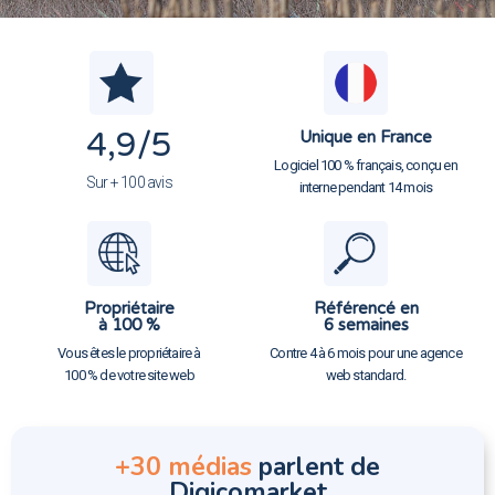
4,9
/5
Unique en France
Logiciel 100 % français, conçu en
Sur + 100 avis
interne pendant 14 mois
Propriétaire
Référencé en
à 100 %
6 semaines
Vous êtes le propriétaire à
Contre 4 à 6 mois pour une agence
100 % de votre site web
web standard.
+30 médias
parlent de
Digicomarket