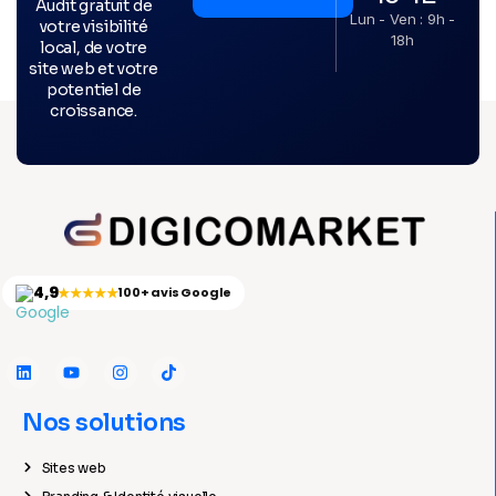
Audit gratuit de
Lun - Ven : 9h -
votre visibilité
18h
local, de votre
site web et votre
potentiel de
croissance.
4,9
★★★★★
100+ avis Google
Nos solutions
Sites web