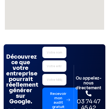
Découvrez
ce que
votre
entreprise
Ou appelez-
pourrait
nous
réellement
directement
générer
Recevoir
sur
mon
03 74 47
Google.
audit
45 42
gratuit