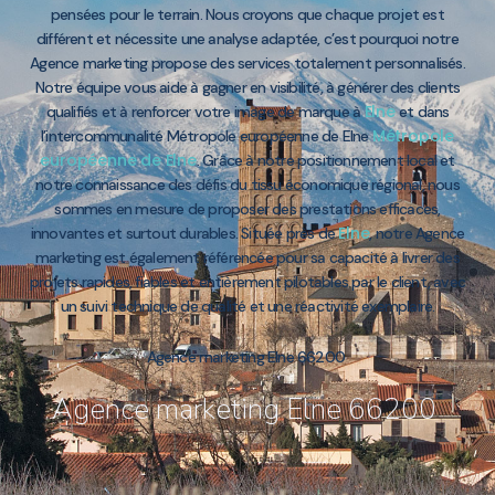
pensées pour le terrain. Nous croyons que chaque projet est
différent et nécessite une analyse adaptée, c’est pourquoi notre
Agence marketing propose des services totalement personnalisés.
Notre équipe vous aide à gagner en visibilité, à générer des clients
Elne
qualifiés et à renforcer votre image de marque à
et dans
Métropole
l’intercommunalité Métropole européenne de Elne
européenne de Elne
. Grâce à notre positionnement local et
notre connaissance des défis du tissu économique régional, nous
sommes en mesure de proposer des prestations efficaces,
Elne
innovantes et surtout durables. Située près de
, notre Agence
marketing est également référencée pour sa capacité à livrer des
projets rapides, fiables et entièrement pilotables par le client, avec
un suivi technique de qualité et une réactivité exemplaire.
Agence marketing Elne 66200
Agence marketing Elne 66200