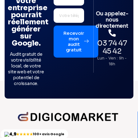
votre
entreprise
Ou appelez-
pourrait
nous
réellement
directement
générer
Recevoir
sur
mon
03 74 47
Google.
audit
45 42
gratuit
Audit gratuit de
Lun - Ven : 9h -
votre visibilité
18h
local, de votre
site web et votre
potentiel de
croissance.
4,9
★★★★★
100+ avis Google