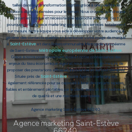
tailles dans leur transformation digitale grâce à une palette de
solutions digitales pensées pour le terrain. Nous croyons que chaque
projet est unique et nécessite une approche adaptée, c’est
pourquoi notre Agence marketing propose des services totalement
sur mesure. Notre équipe vous aide à développer votre audience, à
générer des contacts qualifiés et à renforcer votre image de marque
Saint-Estève
à
et dans l’intercommunalité Métropole européenne
Métropole européenne de Saint-Estève
de Saint-Estève
.
Grâce à notre positionnement local et notre connaissance des
enjeux du tissu économique régional, nous sommes en mesure de
proposer des prestations efficaces, innovantes et surtout durables.
Saint-Estève
Située près de
, notre Agence marketing est
également référencée pour sa capacité à livrer des projets rapides,
fiables et entièrement pilotables par le client, avec un suivi technique
de qualité et une réactivité exemplaire.
Agence marketing Saint-Estève 66240
Agence marketing Saint-Estève
66240