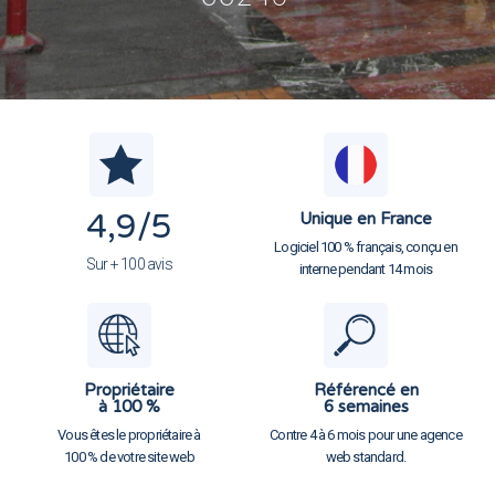
4,9
/5
Unique en France
Logiciel 100 % français, conçu en
Sur + 100 avis
interne pendant 14 mois
Propriétaire
Référencé en
à 100 %
6 semaines
Vous êtes le propriétaire à
Contre 4 à 6 mois pour une agence
100 % de votre site web
web standard.