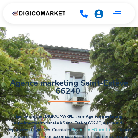
Agence marketing Saint-Estève
66240
Bienvenue chez
DIGICOMARKET
, une
Agence marketing
expérimentée implantée à Saint-Estève 66240, au cœur du
Pyrénées-Orientales
département Pyrénées-Orientales
. Depuis
notre lancement, nous accompagnons les entreprises de toutes