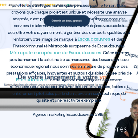
palette de stratégies numériques pensées pour le terrain. Nous
croyons que chaque projet est unique et nécessite une analyse
adaptée, c’est pourquoi notre Agence marketing propose des
services totalement personnalisés. Notre équipe vous aide à
accroître votre rayonnement, à générer des contacts qualifiés et à
Escaudœuvres
renforcer votre image de marque à
et dans
l’intercommunalité Métropole européenne de Escaudœuvres
Métropole européenne de Escaudœuvres
. Grâce à notre
positionnement local et notre connaissance des besoins du tissu
économique régional, nous sommes en mesure de proposer des
prestations efficaces, innovantes et surtout durables. Située près de
Escaudœuvres
, notre Agence marketing est également
référencée pour sa capacité à livrer des projets rapides, fiables et
entièrement pilotables par le client, avec un suivi technique de
qualité et une réactivité exemplaire.
Agence marketing Escaudœuvres 59161
Agence marketing Escaudœuvres
59161