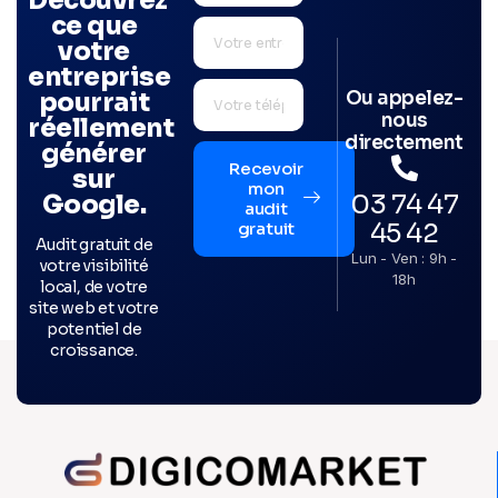
Découvrez
ce que
votre
entreprise
Ou appelez-
pourrait
nous
réellement
directement
générer
Recevoir
sur
mon
03 74 47
Google.
audit
45 42
gratuit
Audit gratuit de
Lun - Ven : 9h -
votre visibilité
18h
local, de votre
site web et votre
potentiel de
croissance.