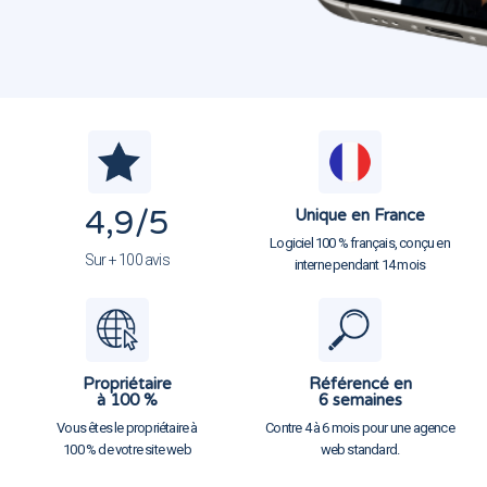
4,9
/5
Unique en France
Logiciel 100 % français, conçu en
Sur + 100 avis
interne pendant 14 mois
Propriétaire
Référencé en
à 100 %
6 semaines
Vous êtes le propriétaire à
Contre 4 à 6 mois pour une agence
100 % de votre site web
web standard.