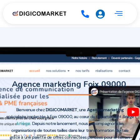
Agence marketing Foix 09000
Bienvenue chez
DIGICOMARKET
, une
Agence marketing
spécialisée implantée à Foix 09000, au cœur du département Ariège
Ariège
. Depuis notre lancement, nous accompagnons les
organisations de toutes tailles dans leur transformation digitale
grâce à une palette de offres connectées pensées pour le terrain.