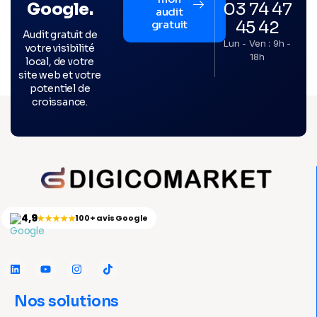
03 74 47
Google.
audit
45 42
gratuit
Audit gratuit de
Lun - Ven : 9h -
votre visibilité
18h
local, de votre
site web et votre
potentiel de
croissance.
4,9
★★★★★
100+ avis Google
Nos solutions