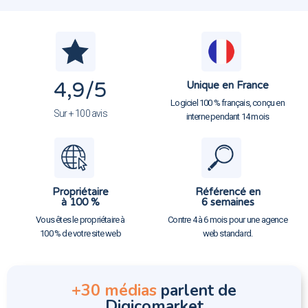
4,9
/5
Unique en France
Logiciel 100 % français, conçu en
Sur + 100 avis
interne pendant 14 mois
Propriétaire
Référencé en
à 100 %
6 semaines
Vous êtes le propriétaire à
Contre 4 à 6 mois pour une agence
100 % de votre site web
web standard.
+30 médias
parlent de
Digicomarket