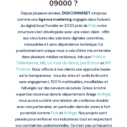
09000 ?
Depuis plusieurs années,
DIGICOMARKET
s’impose
comme une
Agence marketing
engagée dans l’univers
Foix
du digital local. Fondée en 2020 près de
, notre
structure s’est développée avec une vision claire : offrir
aux structures des solutions digitales concrètes,
mesurables et sans dépendance technique. Ce
positionnement unique nous a valu d’être mis en lumière
France
dans plusieurs médias nationaux, tels que
Télévisions
M6
La Voix du Nord
Les Échos
BPI
,
,
,
et
France
. Nous offrons à nos clients une approche basée
sur la transparence : tous les sites et outils livrés sont
sans engagement, 100 % maîtrisables, modifiables et
hébergés sur des serveurs sécurisés. Grâce à notre
Ariège
expertise reconnue dans le département Ariège
,
nous avons su bâtir une relation de confiance durable
avec nos partenaires, en particulier dans les zones à fort
Foix
Ariège
potentiel comme
et
. Nos projets sont
pensés pour renforcer vos indicateurs tout en respectant
vos contraintes opérationnelles. Ce n’est pas un hasard si