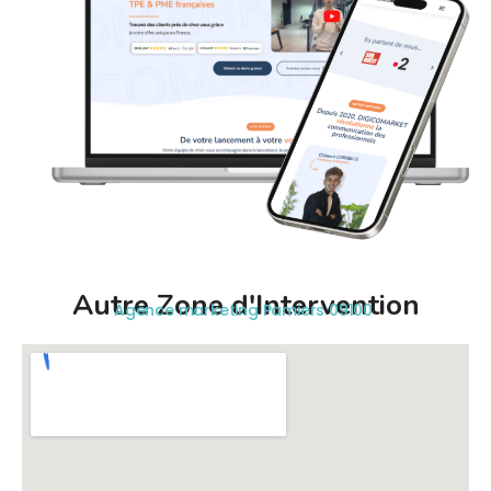
Autre Zone d'Intervention
Agence marketing Pamiers 09100