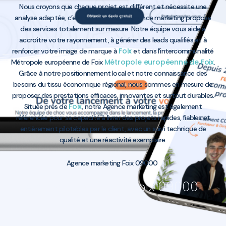
Nous croyons que chaque projet est différent et nécessite une
analyse adaptée, c’est pourquoi notre Agence marketing propose
des services totalement sur mesure. Notre équipe vous aide à
accroître votre rayonnement, à générer des leads qualifiés et à
Foix
renforcer votre image de marque à
et dans l’intercommunalité
Métropole européenne de Foix
Métropole européenne de Foix
.
Grâce à notre positionnement local et notre connaissance des
besoins du tissu économique régional, nous sommes en mesure de
proposer des prestations efficaces, innovantes et surtout durables.
Foix
Située près de
, notre Agence marketing est également
référencée pour sa capacité à livrer des projets rapides, fiables et
entièrement pilotables par le client, avec un suivi technique de
qualité et une réactivité exemplaire.
Agence marketing Foix 09000
Agence marketing Foix 09000