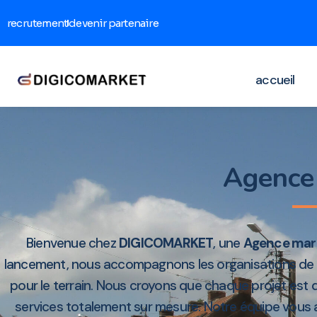
recrutement
devenir partenaire
accueil
Agence
Bienvenue chez
DIGICOMARKET
, une
Agence mar
lancement, nous accompagnons les organisations de to
pour le terrain. Nous croyons que chaque projet est 
services totalement sur mesure. Notre équipe vous a