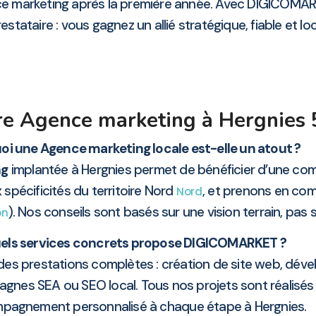
ce marketing après la première année. Avec DIGICOMAR
estataire : vous gagnez un allié stratégique, fiable et loc
re Agence marketing à Hergnies
oi une Agence marketing locale est-elle un atout ?
ng
implantée à Hergnies permet de bénéficier d’une co
pécificités du territoire Nord
, et prenons en co
Nord
). Nos conseils sont basés sur une vision terrain, pas
on
els services concrets propose DIGICOMARKET ?
es prestations complètes : création de site web, dév
pagnes SEA ou SEO local. Tous nos projets sont réalis
pagnement personnalisé à chaque étape à Hergnies.