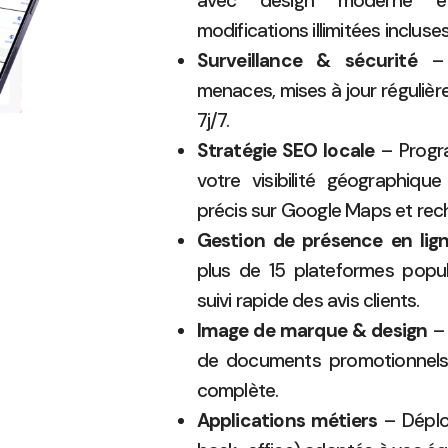
avec design moderne et f
modifications illimitées incluse
Surveillance & sécurité
– s
menaces, mises à jour régulièr
7j/7.
Stratégie SEO locale
– Progra
votre visibilité géographiq
précis sur Google Maps et rec
Gestion de présence en lig
plus de 15 plateformes popul
suivi rapide des avis clients.
Image de marque & design
– 
de documents promotionnels 
complète.
Applications métiers
– Déploi