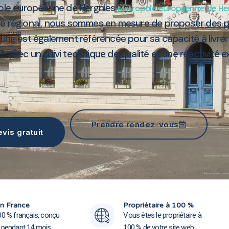
pole européenne de Hergnies
Métropole européenne de He
e régional, nous sommes en mesure de proposer des pre
ing est également référencée pour sa capacité à livrer 
nt, avec un suivi technique de qualité et une réactivité e
Agence marketing Hergnies 59199
Prendre rendez-vous
vis gratuit
Agence marketing Hergnie
Agence marketing Hergnie
n France
Propriétaire à 100 %
00 % français, conçu
Vous êtes le propriétaire à
e pendant 14 mois
100 % de votre site web