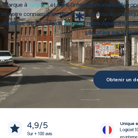
marque à
et dans l’intercommunalité Métro
Hergnies
et notre connaissance des enjeux du tissu économiqu
durables. Située près de
, notre Agence market
Hergnies
pilotables par le clie
Obtenir un de
Agence marketing Hergnies 59199
Agence marketing Hergnies 59199
4,9
/5
Unique e
Logiciel 1
Sur + 100 avis
en intern