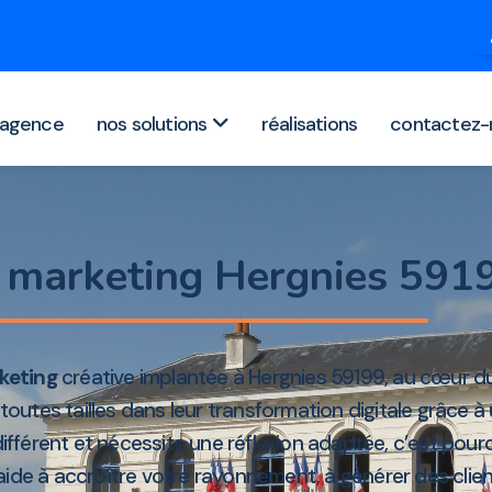
agence
nos solutions
réalisations
contactez-
 marketing Hergnies 591
keting
créative implantée à Hergnies 59199, au cœur 
utes tailles dans leur transformation digitale grâce 
différent et nécessite une réflexion adaptée, c’est po
ide à accroître votre rayonnement, à générer des client