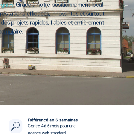
. Grâce à notre positionnement local
rgnies
stations efficaces, innovantes et surtout
des projets rapides, fiables et entièrement
xemplaire.
s 59199
s 59199
Référencé en 6 semaines
Contre 4 à 6 mois pour une
agence web standard.