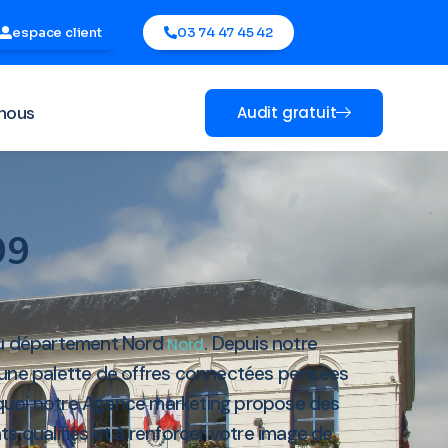
espace client
03 74 47 45 42
nous
Audit gratuit
99
du département Nord
. Depuis notre
Nord
à une palette de offres connectées pensées
urquoi notre Agence marketing propose des
s qualifiés et à renforcer votre image de