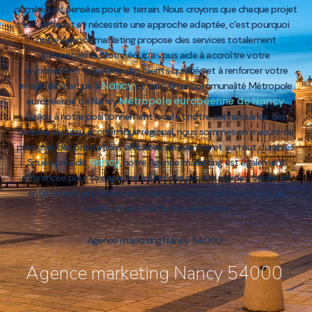
numériques pensées pour le terrain. Nous croyons que chaque projet
est différent et nécessite une approche adaptée, c’est pourquoi
notre Agence marketing propose des services totalement
personnalisés. Notre équipe vous aide à accroître votre
rayonnement, à générer des clients qualifiés et à renforcer votre
Nancy
image de marque à
et dans l’intercommunalité Métropole
Métropole européenne de Nancy
européenne de Nancy
.
Grâce à notre positionnement local et notre connaissance des
besoins du tissu économique régional, nous sommes en mesure de
proposer des prestations efficaces, innovantes et surtout durables.
Nancy
Située près de
, notre Agence marketing est également
référencée pour sa capacité à livrer des projets rapides, fiables et
entièrement pilotables par le client, avec un suivi technique de
qualité et une réactivité exemplaire.
Agence marketing Nancy 54000
Agence marketing Nancy 54000