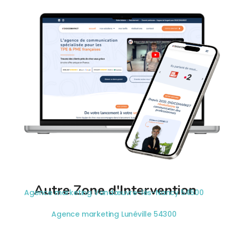
Autre Zone d'Intervention
Agence marketing Vandœuvre-lès-Nancy 54500
Agence marketing Lunéville 54300