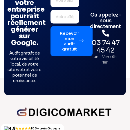
votre
entreprise
Ou appelez-
pourrait
nous
réellement
directement
générer
Recevoir
sur
mon
03 74 47
Google.
audit
45 42
gratuit
Audit gratuit de
Lun - Ven : 9h -
votre visibilité
18h
local, de votre
site web et votre
potentiel de
croissance.
4,9
★★★★★
100+ avis Google