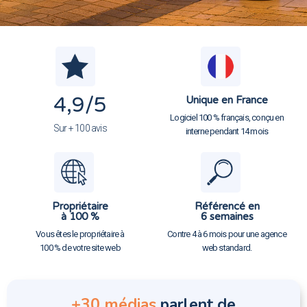
4,9
/5
Unique en France
Logiciel 100 % français, conçu en
Sur + 100 avis
interne pendant 14 mois
Propriétaire
Référencé en
à 100 %
6 semaines
Vous êtes le propriétaire à
Contre 4 à 6 mois pour une agence
100 % de votre site web
web standard.
+30 médias
parlent de