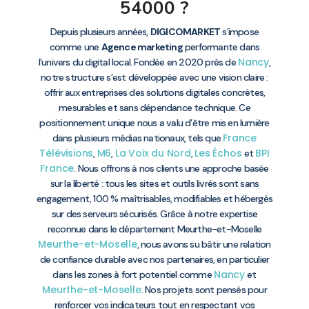
54000 ?
Depuis plusieurs années,
DIGICOMARKET
s’impose
comme une
Agence marketing
performante dans
Nancy
l’univers du digital local. Fondée en 2020 près de
,
notre structure s’est développée avec une vision claire :
offrir aux entreprises des solutions digitales concrètes,
mesurables et sans dépendance technique. Ce
positionnement unique nous a valu d’être mis en lumière
France
dans plusieurs médias nationaux, tels que
Télévisions
M6
La Voix du Nord
Les Échos
BPI
,
,
,
et
France
. Nous offrons à nos clients une approche basée
sur la liberté : tous les sites et outils livrés sont sans
engagement, 100 % maîtrisables, modifiables et hébergés
sur des serveurs sécurisés. Grâce à notre expertise
reconnue dans le département Meurthe-et-Moselle
Meurthe-et-Moselle
, nous avons su bâtir une relation
de confiance durable avec nos partenaires, en particulier
Nancy
dans les zones à fort potentiel comme
et
Meurthe-et-Moselle
. Nos projets sont pensés pour
renforcer vos indicateurs tout en respectant vos