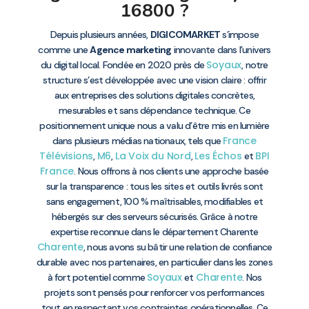
16800 ?
Depuis plusieurs années,
DIGICOMARKET
s’impose
comme une
Agence marketing
innovante dans l’univers
Soyaux
du digital local. Fondée en 2020 près de
, notre
structure s’est développée avec une vision claire : offrir
aux entreprises des solutions digitales concrètes,
mesurables et sans dépendance technique. Ce
positionnement unique nous a valu d’être mis en lumière
France
dans plusieurs médias nationaux, tels que
Télévisions
M6
La Voix du Nord
Les Échos
BPI
,
,
,
et
France
. Nous offrons à nos clients une approche basée
sur la transparence : tous les sites et outils livrés sont
sans engagement, 100 % maîtrisables, modifiables et
hébergés sur des serveurs sécurisés. Grâce à notre
expertise reconnue dans le département Charente
Charente
, nous avons su bâtir une relation de confiance
durable avec nos partenaires, en particulier dans les zones
Soyaux
Charente
à fort potentiel comme
et
. Nos
projets sont pensés pour renforcer vos performances
tout en respectant vos contraintes opérationnelles. Ce