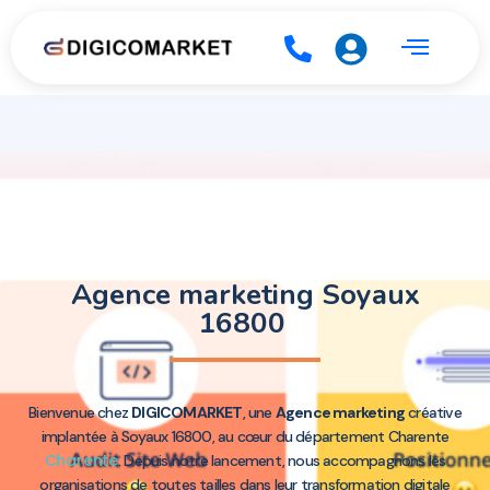
Agence marketing Soyaux
16800
Bienvenue chez
DIGICOMARKET
, une
Agence marketing
créative
implantée à Soyaux 16800, au cœur du département Charente
Charente
. Depuis notre lancement, nous accompagnons les
organisations de toutes tailles dans leur transformation digitale