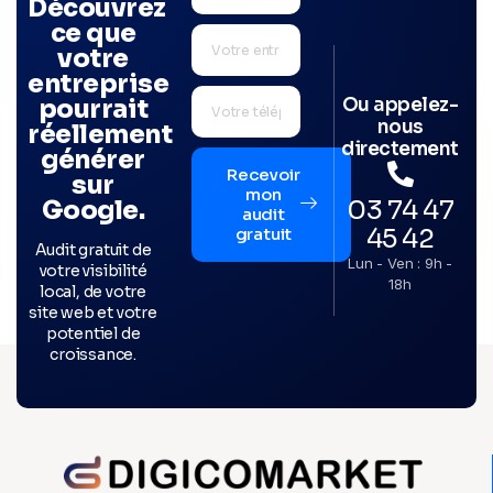
Découvrez
ce que
votre
entreprise
Ou appelez-
pourrait
nous
réellement
directement
générer
Recevoir
sur
mon
03 74 47
Google.
audit
45 42
gratuit
Audit gratuit de
Lun - Ven : 9h -
votre visibilité
18h
local, de votre
site web et votre
potentiel de
croissance.