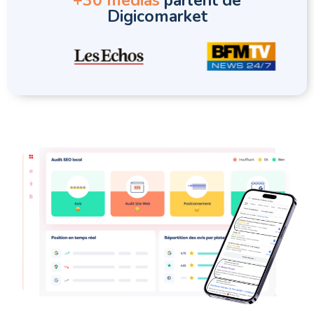
+30 médias
parlent de
Digicomarket