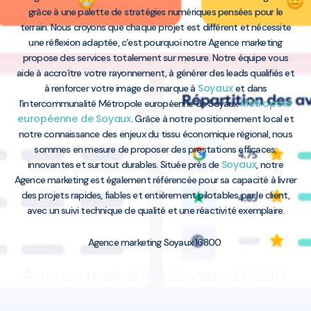
grâce à une palette de stratégies numériques pensées pour le
terrain. Nous croyons que chaque projet est différent et nécessite
une réflexion adaptée, c’est pourquoi notre Agence marketing
propose des services totalement sur mesure. Notre équipe vous
aide à accroître votre rayonnement, à générer des leads qualifiés et
Soyaux
à renforcer votre image de marque à
et dans
Métropole
l’intercommunalité Métropole européenne de Soyaux
européenne de Soyaux
. Grâce à notre positionnement local et
notre connaissance des enjeux du tissu économique régional, nous
sommes en mesure de proposer des prestations efficaces,
Soyaux
innovantes et surtout durables. Située près de
, notre
Agence marketing est également référencée pour sa capacité à livrer
des projets rapides, fiables et entièrement pilotables par le client,
avec un suivi technique de qualité et une réactivité exemplaire.
Agence marketing Soyaux 16800
Agence marketing Soyaux 16800