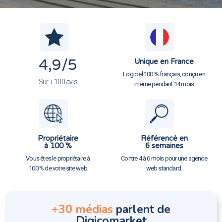
4,9
/5
Unique en France
Logiciel 100 % français, conçu en
Sur + 100 avis
interne pendant 14 mois
Propriétaire
Référencé en
à 100 %
6 semaines
Vous êtes le propriétaire à
Contre 4 à 6 mois pour une agence
100 % de votre site web
web standard.
+30 médias
parlent de
Digicomarket