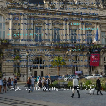
pensées pour le terrain. Nous croyons que chaque projet est unique
et nécessite une réflexion adaptée, c’est pourquoi notre Agence
marketing propose des services totalement ciblés. Notre équipe
vous aide à développer votre audience, à générer des leads qualifiés
Tours
et à renforcer votre image de marque à
et dans
Métropole
l’intercommunalité Métropole européenne de Tours
européenne de Tours
. Grâce à notre positionnement local et
notre connaissance des besoins du tissu économique régional, nous
sommes en mesure de proposer des prestations efficaces,
Tours
innovantes et surtout durables. Située près de
, notre Agence
marketing est également référencée pour sa capacité à livrer des
projets rapides, fiables et entièrement pilotables par le client, avec
un suivi technique de qualité et une réactivité exemplaire.
Agence marketing Tours 37000
Agence marketing Tours 37000