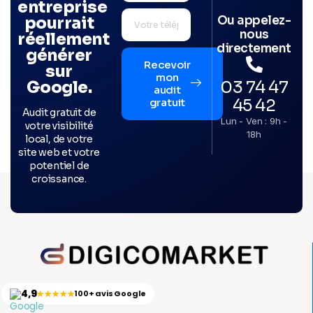
entreprise
Ou appelez-
pourrait
nous
réellement
directement
générer
Recevoir
sur
mon
03 74 47
Google.
audit
45 42
gratuit
Audit gratuit de
Lun - Ven : 9h -
votre visibilité
18h
local, de votre
site web et votre
potentiel de
croissance.
4,9
★★★★★
100+ avis Google