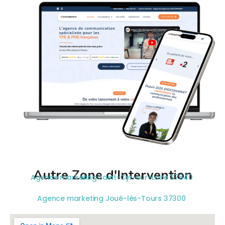
Autre Zone d'Intervention
Agence marketing Saint-Cyr-sur-Loire 37540
Agence marketing Joué-lès-Tours 37300