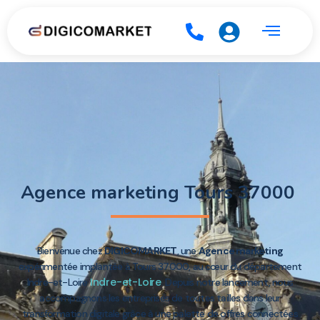
Agence marketing Tours 37000
Bienvenue chez
DIGICOMARKET
, une
Agence marketing
expérimentée implantée à Tours 37000, au cœur du département
Indre-et-Loire
Indre-et-Loire
. Depuis notre lancement, nous
accompagnons les entreprises de toutes tailles dans leur
transformation digitale grâce à une palette de offres connectées