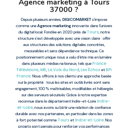
Agence marketing à Tours
37000 ?
Depuis plusieurs années,
DIGICOMARKET
s’impose
comme une
Agence marketing
innovante dans l’univers
Tours
du digital local. Fondée en 2020 près de
, notre
structure s’est développée avec une vision claire : offrir
aux structures des solutions digitales concrètes,
mesurables et sans dépendance technique. Ce
positionnement unique nous a valu d’être mis en lumière
France
dans plusieurs médias nationaux, tels que
Télévisions
M6
La Voix du Nord
Les Échos
BPI
,
,
,
et
France
. Nous offrons à nos clients une approche basée
sur la propriété : tous les sites et outils livrés sont sans
engagement, 100 % maîtrisables, modifiables et hébergés
sur des serveurs sécurisés. Grâce à notre expertise
Indre-
reconnue dans le département Indre-et-Loire
et-Loire
, nous avons su bâtir une relation de confiance
durable avec nos partenaires, en particulier dans les zones
Tours
Indre-et-Loire
à fort potentiel comme
et
. Nos
projets sont pensés pour renforcer vos performances