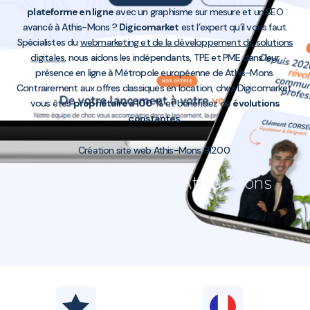
plateforme en ligne
avec un graphisme sur mesure et un SEO
avancé à Athis-Mons ?
Digicomarket
est l’expert qu’il vous faut.
Spécialistes du
webmarketing et de la développement de solutions
digitales
, nous aidons les indépendants, TPE et PME dans leur
présence en ligne à Métropole européenne de Athis-Mons.
Contrairement aux offres classiques en location, chez Digicomarket,
vous êtes
propriétaire à 100 %
et bénéficiez de
évolutions
constantes
.
Création site web Athis-Mons 91200
Création site web Athis-Mons
91200