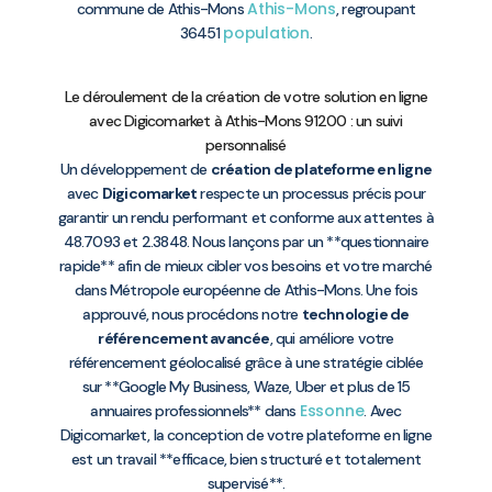
Athis-Mons
commune de Athis-Mons
, regroupant
population
36451
.
Le déroulement de la création de votre solution en ligne
avec Digicomarket à Athis-Mons 91200 : un suivi
personnalisé
Un développement de
création de plateforme en ligne
avec
Digicomarket
respecte un processus précis pour
garantir un rendu performant et conforme aux attentes à
48.7093 et 2.3848. Nous lançons par un **questionnaire
rapide** afin de mieux cibler vos besoins et votre marché
dans Métropole européenne de Athis-Mons. Une fois
approuvé, nous procédons notre
technologie de
référencement avancée
, qui améliore votre
référencement géolocalisé grâce à une stratégie ciblée
sur **Google My Business, Waze, Uber et plus de 15
Essonne
annuaires professionnels** dans
. Avec
Digicomarket, la conception de votre plateforme en ligne
est un travail **efficace, bien structuré et totalement
supervisé**.