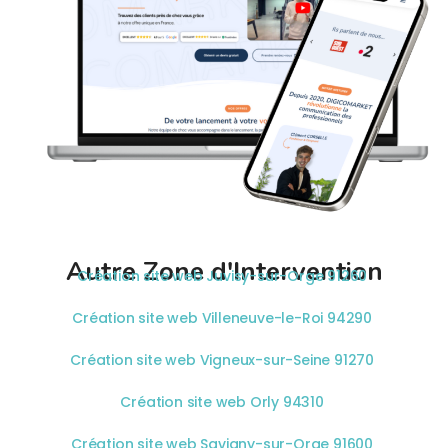
Autre Zone d'Intervention
Création site web Juvisy-sur-Orge 91260
Création site web Villeneuve-le-Roi 94290
Création site web Vigneux-sur-Seine 91270
Création site web Orly 94310
Création site web Savigny-sur-Orge 91600