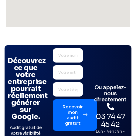
Découvrez
ce que
votre
entreprise
Ou appelez-
pourrait
nous
réellement
directement
générer
Recevoir
sur
mon
03 74 47
Google.
audit
45 42
gratuit
Audit gratuit de
Lun - Ven : 9h -
votre visibilité