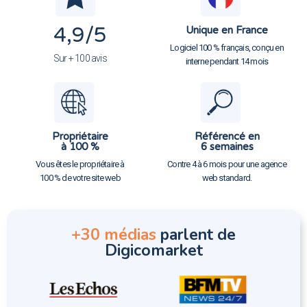
4,9
/5
Unique en France
Logiciel 100 % français, conçu en
Sur + 100 avis
interne pendant 14 mois
Propriétaire
Référencé en
à 100 %
6 semaines
Vous êtes le propriétaire à
Contre 4 à 6 mois pour une agence
100 % de votre site web
web standard.
+30 médias
parlent de
Digicomarket