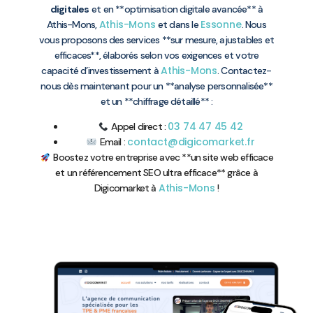
digitales
et en **optimisation digitale avancée** à
Athis-Mons
Essonne
Athis-Mons,
et dans le
. Nous
vous proposons des services **sur mesure, ajustables et
efficaces**, élaborés selon vos exigences et votre
Athis-Mons
capacité d’investissement à
. Contactez-
nous dès maintenant pour un **analyse personnalisée**
et un **chiffrage détaillé** :
03 74 47 45 42
Appel direct :
contact@digicomarket.fr
Email :
Boostez votre entreprise avec **un site web efficace
et un référencement SEO ultra efficace** grâce à
Athis-Mons
Digicomarket à
!