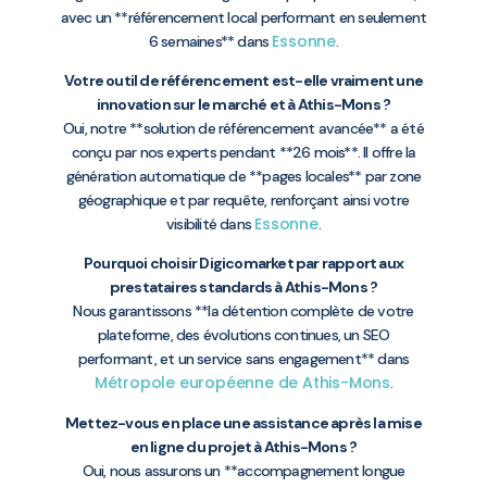
avec un **référencement local performant en seulement
Essonne
6 semaines** dans
.
Votre outil de référencement est-elle vraiment une
innovation sur le marché et à Athis-Mons ?
Oui, notre **solution de référencement avancée** a été
conçu par nos experts pendant **26 mois**. Il offre la
génération automatique de **pages locales** par zone
géographique et par requête, renforçant ainsi votre
Essonne
visibilité dans
.
Pourquoi choisir Digicomarket par rapport aux
prestataires standards à Athis-Mons ?
Nous garantissons **la détention complète de votre
plateforme, des évolutions continues, un SEO
performant, et un service sans engagement** dans
Métropole européenne de Athis-Mons
.
Mettez-vous en place une assistance après la mise
en ligne du projet à Athis-Mons ?
Oui, nous assurons un **accompagnement longue