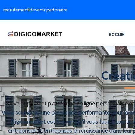
recrutement
devenir partenaire
accueil
Créati
Développement plateforme en ligne personnalisé et 
Vous souhaitez une prestation performante pour la
cr
Digicomarket
est l’expert qu’il vous faut. Experts
entreprises et entreprises en croissance dans leur