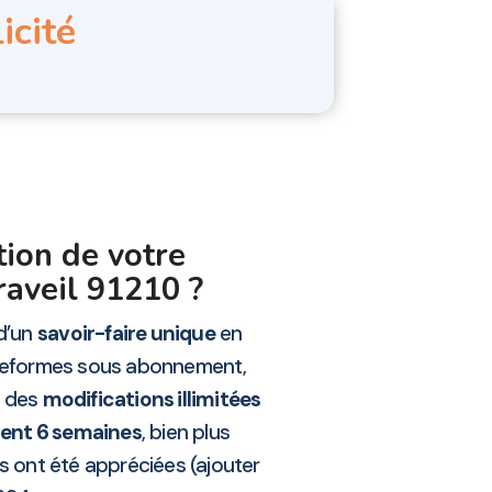
icité
tion de votre
aveil 91210 ?
 d’un
savoir-faire unique
en
ateformes sous abonnement,
t des
modifications illimitées
ment 6 semaines
, bien plus
s ont été appréciées (ajouter