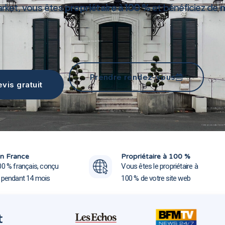
arket, vous êtes
propriétaire à 100 %
et bénéficiez de
m
Création site web Draveil 91210
Prendre rendez-vous
vis gratuit
Création site web Draveil
Création site web Draveil
n France
Propriétaire à 100 %
00 % français, conçu
Vous êtes le propriétaire à
e pendant 14 mois
100 % de votre site web
t