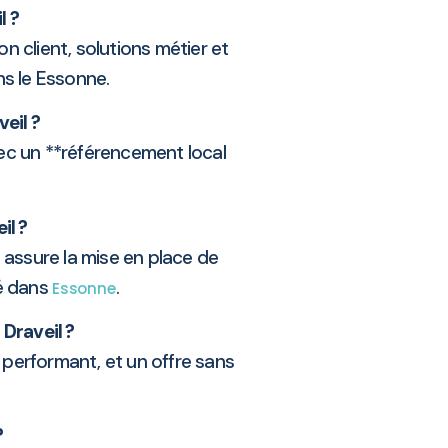
l ?
n client, solutions métier et
ns le Essonne.
veil ?
ec un **référencement local
il ?
l assure la mise en place de
té dans
.
Essonne
Draveil ?
 performant, et un offre sans
?