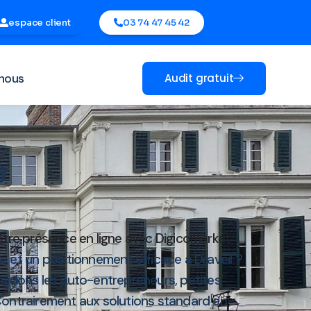
espace client
03 74 47 45 42
nous
Audit gratuit
0
otre présence en ligne avec Digicomarket
 et un positionnement efficace à Draveil ?
 aidons les auto-entrepreneurs, petites
 Contrairement aux solutions standard en