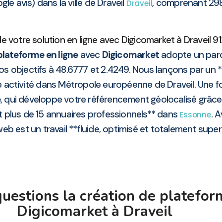
le avis) dans la ville de Draveil
, comprenant 2
Draveil
votre solution en ligne avec Digicomarket à Draveil 912
plateforme en ligne
avec
Digicomarket
adopte un parco
vos objectifs à 48.6777 et 2.4249. Nous lançons par un *
re activité dans Métropole européenne de Draveil. Une f
e
, qui développe votre référencement géolocalisé grâce 
 plus de 15 annuaires professionnels** dans
. 
Essonne
web est un travail **fluide, optimisé et totalement super
uestions la création de platefor
Digicomarket à Draveil