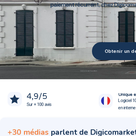
paiement récurrent, chez Digicom
Obtenir un de
Création site web Draveil 91210
Création site web Draveil 91210
4,9
/5
Unique e
Logiciel 1
Sur + 100 avis
en intern
+30 médias
parlent de Digicomarke