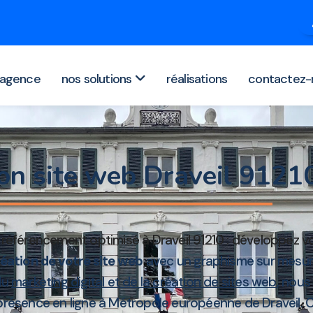
agence
nos solutions
réalisations
contactez-
on site web Draveil 9121
référencement optimisé à Draveil 91210 : développez v
éation de votre site web
avec un graphisme sur mesure
 du
marketing digital et de la création de sites web
, nous
 présence en ligne à Métropole européenne de Draveil.