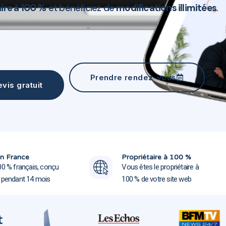
ire à 100 %
et bénéficiez de
modifications illimitées
.
Création site web Balma 31130
Prendre rendez-vous
vis gratuit
Création site web Balma 
Création site web Balma 
n France
Propriétaire à 100 %
00 % français, conçu
Vous êtes le propriétaire à
e pendant 14 mois
100 % de votre site web
t