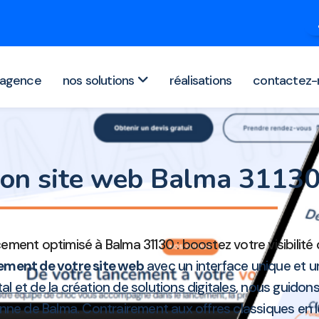
agence
nos solutions
réalisations
contactez-
ion site web Balma 3113
ment optimisé à Balma 31130 : boostez votre visibilité 
ment de votre site web
avec un interface unique et 
al et de la création de solutions digitales
, nous guidons
nne de Balma. Contrairement aux offres classiques en l