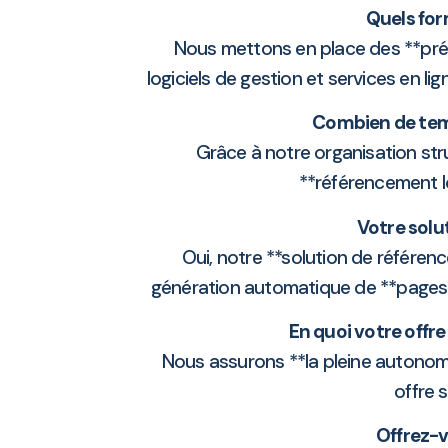
Quels for
Nous mettons en place des **présen
logiciels de gestion et services en l
Combien de temp
Grâce à notre organisation stru
**référencement 
Votre solu
Oui, notre **solution de référen
génération automatique de **pages lo
En quoi votre offr
Nous assurons **la pleine autonomi
offre 
Offrez-v