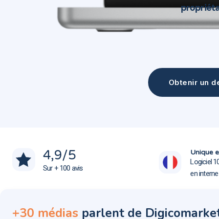
propriéta
Obtenir un de
Création site web Balma 31130
Création site web Balma 31130
4,9
/5
Unique e
Logiciel 1
Sur + 100 avis
en intern
+30 médias
parlent de Digicomarke