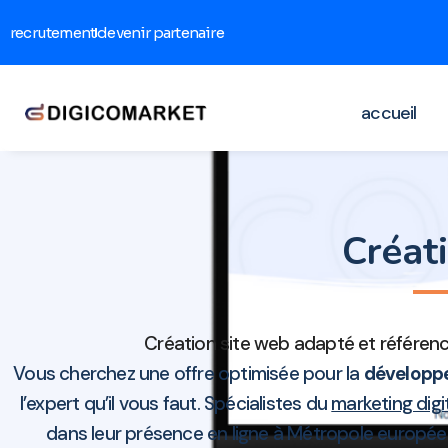
recrutement
devenir partenaire
accueil
Créat
Création site web adapté et référence
Vous cherchez une offre optimisée pour la
développe
l’expert qu’il vous faut. Spécialistes du
marketing digit
dans leur présence en ligne à Métropole europée