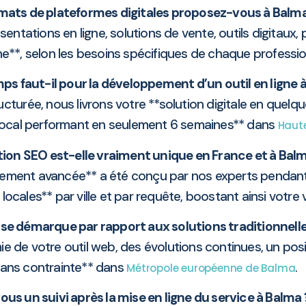
mats de plateformes digitales proposez-vous à Balma
tations en ligne, solutions de vente, outils digitaux, p
igne**, selon les besoins spécifiques de chaque profess
s faut-il pour la développement d’un outil en ligne 
cturée, nous livrons votre **solution digitale en quelq
local performant en seulement 6 semaines** dans
Haut
tion SEO est-elle vraiment unique en France et à Balm
cement avancée** a été conçu par nos experts pendant 
cales** par ville et par requête, boostant ainsi votre v
e se démarque par rapport aux solutions traditionnell
e de votre outil web, des évolutions continues, un pos
sans contrainte** dans
.
Métropole européenne de Balma
ous un suivi après la mise en ligne du service à Balma 