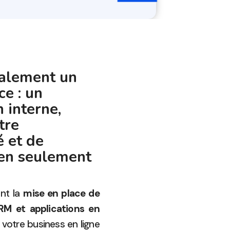
galement un
ce : un
 interne,
tre
 et de
 en seulement
ant la
mise en place de
RM et applications en
otre business en ligne