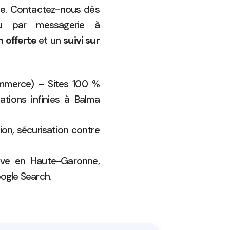
ne. Contactez-nous dès
 par messagerie à
n offerte
et un
suivi sur
ommerce) – Sites 100 %
tions infinies à Balma
ion, sécurisation contre
ive en Haute-Garonne,
ogle Search.