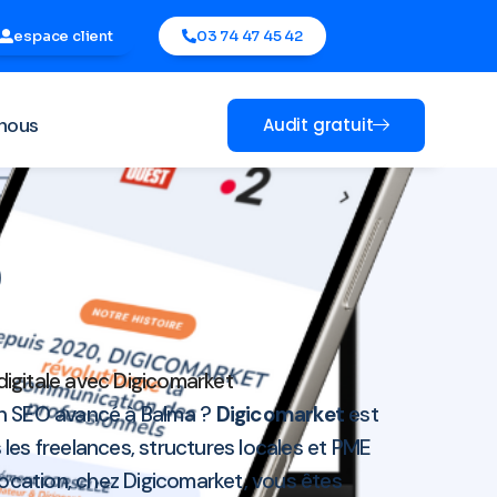
espace client
03 74 47 45 42
nous
Audit gratuit
0
digitale avec Digicomarket
un SEO avancé à Balma ?
Digicomarket
est
 les freelances, structures locales et PME
ocation, chez Digicomarket, vous êtes