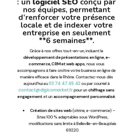
: un
logiciel SEO
conçu par
nos équipes, permettant
d’renforcer votre présence
locale et de indexer votre
entreprise en seulement
**6 semaines**.
Grâce à nos offres tout-en-un, incluant la
développement de présentations en ligne, e-
commerce, CRM et web apps
, nous vous
accompagnons à faire croître votre business en ligne de
manière efficace dans le Rhône. Contactez-nous dès
03 74 47 45 42
aujourd’hui au
ou par courriel à
contact@digicomarket.fr
pour un
chiffrage sans
engagement
et un
accompagnement personnalisé
.
Création de sites web
(vitrine, e-commerce) –
Sites 100 % adaptables sous WordPress,
modifications sans limite à Belleville-en-Beaujolais
69220.