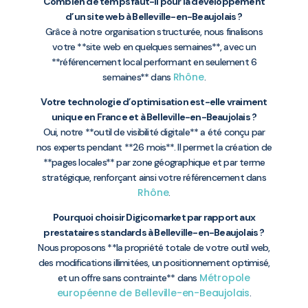
Combien de temps faut-il pour la développement
d’un site web à Belleville-en-Beaujolais ?
Grâce à notre organisation structurée, nous finalisons
votre **site web en quelques semaines**, avec un
**référencement local performant en seulement 6
Rhône
semaines** dans
.
Votre technologie d’optimisation est-elle vraiment
unique en France et à Belleville-en-Beaujolais ?
Oui, notre **outil de visibilité digitale** a été conçu par
nos experts pendant **26 mois**. Il permet la création de
**pages locales** par zone géographique et par terme
stratégique, renforçant ainsi votre référencement dans
Rhône
.
Pourquoi choisir Digicomarket par rapport aux
prestataires standards à Belleville-en-Beaujolais ?
Nous proposons **la propriété totale de votre outil web,
des modifications illimitées, un positionnement optimisé,
Métropole
et un offre sans contrainte** dans
européenne de Belleville-en-Beaujolais
.