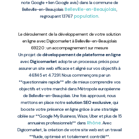
note Google + lien Google avis) dans la commune de
Belleville-en-Beaujolais
Belleville-en-Beaujolais
,
population
regroupant 13767
.
Le déroulement de la développement de votre solution
en ligne avec Digicomarket à Belleville-en-Beaujolais
69220 : un accompagnement sur mesure
Un projet de
développement de plateforme en ligne
avec
Digicomarket
adopte un processus précis pour
assurer un site web efficace et aligné sur vos objectifs à
46.1145 et 4.7291. Nous commençons par un
**questionnaire rapide** afin de mieux comprendre vos
objectifs et votre marché dans Métropole européenne
de Belleville-en-Beaujolais. Une fois approuvé, nous
mettons en place notre
solution SEO exclusive
, qui
booste votre présence en ligne grâce à une stratégie
ciblée sur **Google My Business, Waze, Uber et plus de 15
Rhône
annuaires professionnels** dans
. Avec
Digicomarket, la création de votre site web est un travail
**fluide, optimisé et totalement contrôlé**.