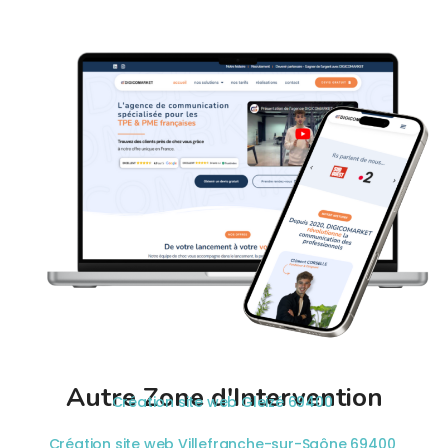
Autre Zone d'Intervention
Création site web Gleizé 69400
Création site web Villefranche-sur-Saône 69400