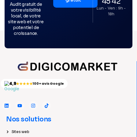
45 42
Audit gratuit de
Lun - Ven : 9h -
votre visibilité
18h
local, de votre
site web et votre
potentiel de
croissance.
4,9
★★★★★
100+ avis Google
Nos solutions
Sites web