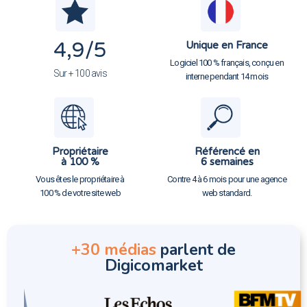
4,9
/5
Unique en France
Logiciel 100 % français, conçu en
Sur + 100 avis
interne pendant 14 mois
Propriétaire
Référencé en
à 100 %
6 semaines
Vous êtes le propriétaire à
Contre 4 à 6 mois pour une agence
100 % de votre site web
web standard.
+30 médias
parlent de
Digicomarket