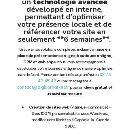
un
technologie avancée
développé en interne,
permettant d’optimiser
votre présence locale et de
référencer votre site en
seulement **6 semaines**.
Grâce à nos solutions complètes, incluant la
mise en
place de présentations en ligne, boutiques en ligne,
CRM et web apps
, nous vous accompagnons à
développer votre business en ligne de manière optimale
03 74
dans le Nord. Prenez contact dès aujourd’hui au
47 45 42
ou par messagerie à
contact@digicomarket.fr
pour un
devis gratuit
et
un
suivi sur mesure
.
Création de sites web
(vitrine, e-commerce) –
Sites 100 % personnalisables sous WordPress,
modifications illimitées à Cappelle-la-Grande
59180.