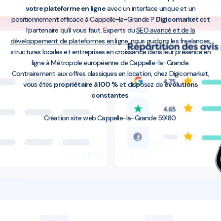
votre plateforme en ligne
avec un interface unique et un
positionnement efficace à Cappelle-la-Grande ?
Digicomarket
est
l’partenaire qu’il vous faut. Experts du
SEO avancé et de la
développement de plateformes en ligne
, nous guidons les freelances,
structures locales et entreprises en croissance dans leur présence en
ligne à Métropole européenne de Cappelle-la-Grande.
Contrairement aux offres classiques en location, chez Digicomarket,
vous êtes
propriétaire à 100 %
et disposez de
évolutions
constantes
.
Création site web Cappelle-la-Grande 59180
Création site web Cappelle-la-
Grande 59180