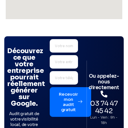
Découvrez
ce que
votre
entreprise
Ou appelez-
pourrait
nous
réellement
directement
générer
Recevoir
sur
mon
03 74 47
Google.
audit
45 42
gratuit
Audit gratuit de
Lun - Ven : 9h -
votre visibilité
18h
local, de votre