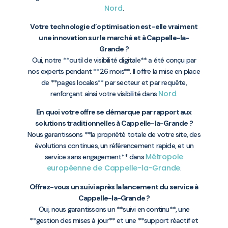
Nord
.
Votre technologie d’optimisation est-elle vraiment
une innovation sur le marché et à Cappelle-la-
Grande ?
Oui, notre **outil de visibilité digitale** a été conçu par
nos experts pendant **26 mois**. Il offre la mise en place
de **pages locales** par secteur et par requête,
Nord
renforçant ainsi votre visibilité dans
.
En quoi votre offre se démarque par rapport aux
solutions traditionnelles à Cappelle-la-Grande ?
Nous garantissons **la propriété totale de votre site, des
évolutions continues, un référencement rapide, et un
Métropole
service sans engagement** dans
européenne de Cappelle-la-Grande
.
Offrez-vous un suivi après la lancement du service à
Cappelle-la-Grande ?
Oui, nous garantissons un **suivi en continu**, une
**gestion des mises à jour** et une **support réactif et