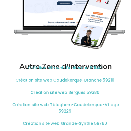
Autre Zone d'Intervention
Création site web Dunkerque 59140
Création site web Coudekerque-Branche 59210
Création site web Bergues 59380
Création site web Téteghem-Coudekerque-Village
59229
Création site web Grande-Synthe 59760