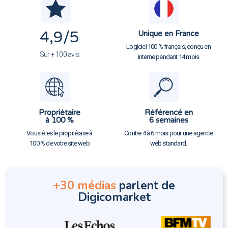
4,9
/5
Unique en France
Logiciel 100 % français, conçu en
Sur + 100 avis
interne pendant 14 mois
Propriétaire
Référencé en
à 100 %
6 semaines
Vous êtes le propriétaire à
Contre 4 à 6 mois pour une agence
100 % de votre site web
web standard.
+30 médias
parlent de
Digicomarket