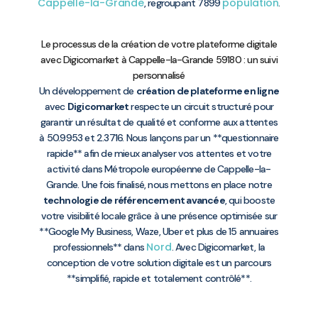
Cappelle-la-Grande
population
, regroupant 7899
.
Le processus de la création de votre plateforme digitale
avec Digicomarket à Cappelle-la-Grande 59180 : un suivi
personnalisé
Un développement de
création de plateforme en ligne
avec
Digicomarket
respecte un circuit structuré pour
garantir un résultat de qualité et conforme aux attentes
à 50.9953 et 2.3716. Nous lançons par un **questionnaire
rapide** afin de mieux analyser vos attentes et votre
activité dans Métropole européenne de Cappelle-la-
Grande. Une fois finalisé, nous mettons en place notre
technologie de référencement avancée
, qui booste
votre visibilité locale grâce à une présence optimisée sur
**Google My Business, Waze, Uber et plus de 15 annuaires
Nord
professionnels** dans
. Avec Digicomarket, la
conception de votre solution digitale est un parcours
**simplifié, rapide et totalement contrôlé**.