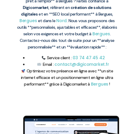
prêt à l’emploi** à Bergues ? Faites confiance à
Digicomarket
, référent en
création de solutions
digitales
et en **SEO local performant** à Bergues,
Bergues
Nord
et dans le
. Nous vous proposons des
outils **personnalisés, ajustables et efficaces**, élaborés
Bergues
selon vos exigences et votre budget à
.
Contactez-nous dès tout de suite pour un **analyse
personnalisée** et un **évaluation rapide** :
03 74 47 45 42
Service client :
contact@digicomarket.fr
Email :
Optimisez votre présence en ligne avec **un site
internet efficace et un positionnement en ligne ultra
Bergues
performant** grâce à Digicomarket à
!