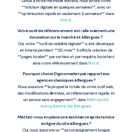
Grâce à notre méthode efficace, nous livrons votre
**solution digitale en quelques semaines**, avec un
**optimisation rapide en seulement 6 semaines** dans
Nord
.
Votre outil de référencement est-elle vraiment une
innovation sur le marché et à Bergues ?
Oui, notre **outil de visibilité digitale** a été développé
en interne pendant **26 mois**. Il offre la création de
**pages locales** par secteur et par requête, boostant
Nord
ainsi votre référencement dans
.
Pourquoi choisir Digicomarket par rapport aux
agences classiques à Bergues ?
Nous assurons **la propriété totale de votre outil web,
des modifications illimitées, un référencement rapide, et
Métropole
un service sans engagement** dans
européenne de Bergues
.
Mettez-vous en place une assistance après la mise
en ligne du site à Bergues ?
Oui, nous assurons un **accompagnement longue