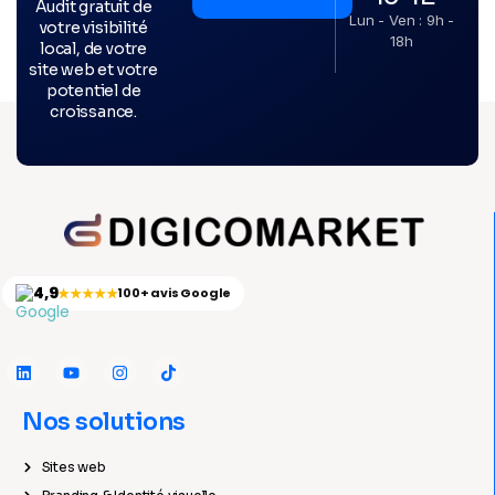
Audit gratuit de
Lun - Ven : 9h -
votre visibilité
18h
local, de votre
site web et votre
potentiel de
croissance.
4,9
★★★★★
100+ avis Google
Nos solutions
Sites web