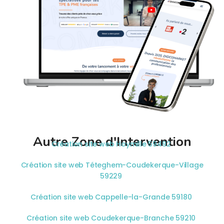
Autre Zone d'Intervention
Création site web Hoymille 59492
Création site web Téteghem-Coudekerque-Village
59229
Création site web Cappelle-la-Grande 59180
Création site web Coudekerque-Branche 59210