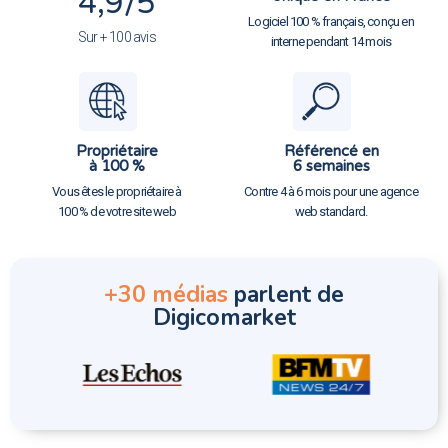
4,9
/5
Logiciel 100 % français, conçu en
Sur + 100 avis
interne pendant 14 mois
Propriétaire
Référencé en
à 100 %
6 semaines
Vous êtes le propriétaire à
Contre 4 à 6 mois pour une agence
100 % de votre site web
web standard.
+30 médias
parlent de
Digicomarket