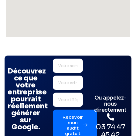
Découvrez
ce que
votre
entreprise
Ou appelez-
pourrait
nous
réellement
directement
générer
Recevoir
sur
mon
03 74 47
Google.
audit
45 42
gratuit