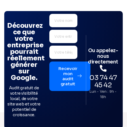
Découvrez
ce que
votre
entreprise
Ou appelez-
pourrait
nous
réellement
directement
générer
Recevoir
sur
mon
03 74 47
Google.
audit
45 42
gratuit
Audit gratuit de
Lun - Ven : 9h -
votre visibilité
18h
local, de votre
site web et votre
potentiel de
croissance.