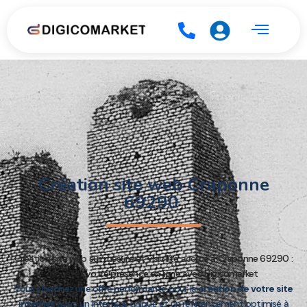
Création site web Craponne
69290
Création site web sur mesure et visibilité accrue à Craponne 69290 :
boostez votre présence en ligne avec Digicomarket
Vous cherchez une offre performante pour la
création de votre site
internet
avec un interface unique et un référencement optimisé à