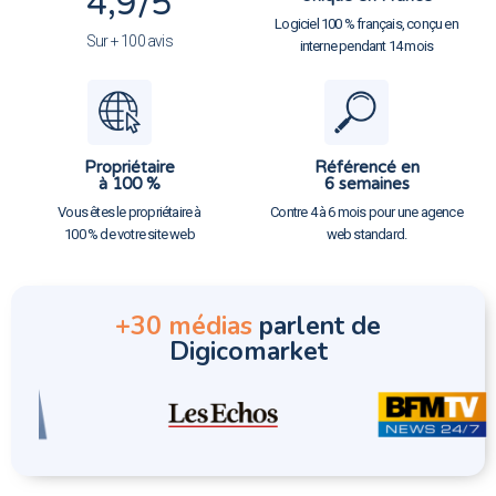
4,9
/5
Logiciel 100 % français, conçu en
Sur + 100 avis
interne pendant 14 mois
Propriétaire
Référencé en
à 100 %
6 semaines
Vous êtes le propriétaire à
Contre 4 à 6 mois pour une agence
100 % de votre site web
web standard.
+30 médias
parlent de
Digicomarket