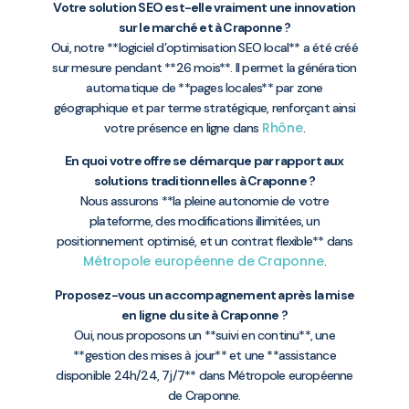
Votre solution SEO est-elle vraiment une innovation
sur le marché et à Craponne ?
Oui, notre **logiciel d’optimisation SEO local** a été créé
sur mesure pendant **26 mois**. Il permet la génération
automatique de **pages locales** par zone
géographique et par terme stratégique, renforçant ainsi
Rhône
votre présence en ligne dans
.
En quoi votre offre se démarque par rapport aux
solutions traditionnelles à Craponne ?
Nous assurons **la pleine autonomie de votre
plateforme, des modifications illimitées, un
positionnement optimisé, et un contrat flexible** dans
Métropole européenne de Craponne
.
Proposez-vous un accompagnement après la mise
en ligne du site à Craponne ?
Oui, nous proposons un **suivi en continu**, une
**gestion des mises à jour** et une **assistance
disponible 24h/24, 7j/7** dans Métropole européenne
de Craponne.