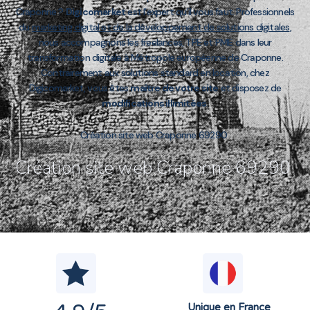
Craponne ?
Digicomarket
est l’expert qu’il vous faut. Professionnels
du
marketing digital et de la développement de solutions digitales
,
nous accompagnons les freelances, TPE et PME dans leur
transformation digitale à Métropole européenne de Craponne.
Contrairement aux solutions standard en location, chez
Digicomarket, vous êtes
maître de votre site
et disposez de
modifications illimitées
.
Création site web Craponne 69290
Création site web Craponne 69290
Unique en France