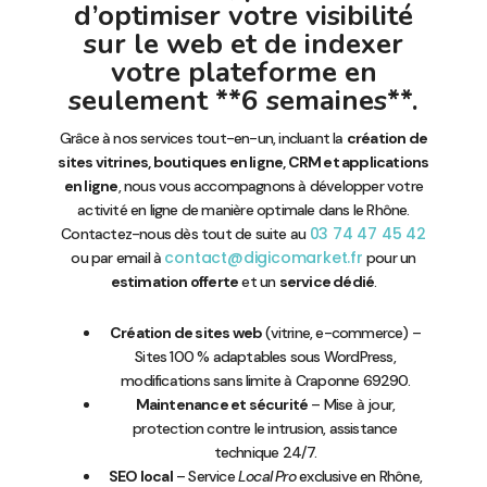
d’optimiser votre visibilité
sur le web et de indexer
votre plateforme en
seulement **6 semaines**.
Grâce à nos services tout-en-un, incluant la
création de
sites vitrines, boutiques en ligne, CRM et applications
en ligne
, nous vous accompagnons à développer votre
activité en ligne de manière optimale dans le Rhône.
03 74 47 45 42
Contactez-nous dès tout de suite au
contact@digicomarket.fr
ou par email à
pour un
estimation offerte
et un
service dédié
.
Création de sites web
(vitrine, e-commerce) –
Sites 100 % adaptables sous WordPress,
modifications sans limite à Craponne 69290.
Maintenance et sécurité
– Mise à jour,
protection contre le intrusion, assistance
technique 24/7.
SEO local
– Service
Local Pro
exclusive en Rhône,