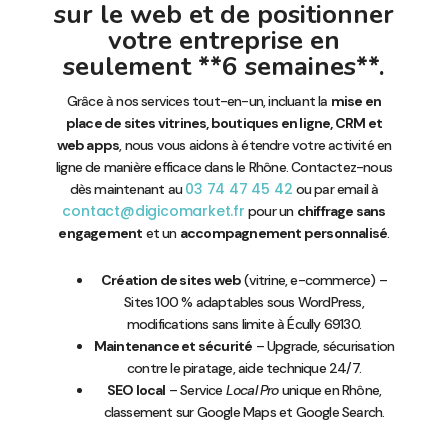
sur le web et de positionner
votre entreprise en
seulement **6 semaines**.
Grâce à nos services tout-en-un, incluant la
mise en
place de sites vitrines, boutiques en ligne, CRM et
web apps
, nous vous aidons à étendre votre activité en
ligne de manière efficace dans le Rhône. Contactez-nous
03 74 47 45 42
dès maintenant au
ou par email à
contact@digicomarket.fr
pour un
chiffrage sans
engagement
et un
accompagnement personnalisé
.
Création de sites web
(vitrine, e-commerce) –
Sites 100 % adaptables sous WordPress,
modifications sans limite à Écully 69130.
Maintenance et sécurité
– Upgrade, sécurisation
contre le piratage, aide technique 24/7.
SEO local
– Service
Local Pro
unique en Rhône,
classement sur Google Maps et Google Search.