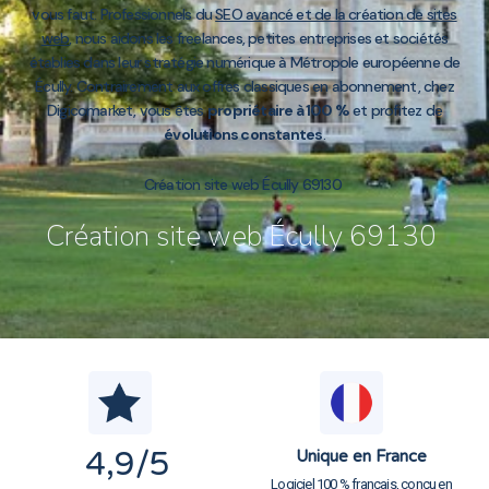
vous faut. Professionnels du
SEO avancé et de la création de sites
web
, nous aidons les freelances, petites entreprises et sociétés
établies dans leur stratégie numérique à Métropole européenne de
Écully. Contrairement aux offres classiques en abonnement, chez
Digicomarket, vous êtes
propriétaire à 100 %
et profitez de
évolutions constantes
.
Création site web Écully 69130
Création site web Écully 69130
4,9
/5
Unique en France
Logiciel 100 % français, conçu en