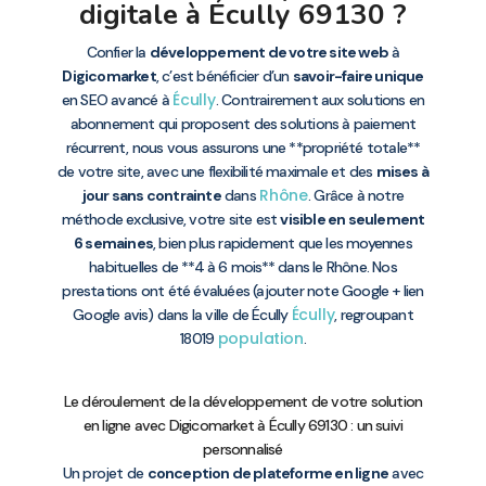
digitale à Écully 69130 ?
Confier la
développement de votre site web
à
Digicomarket
, c’est bénéficier d’un
savoir-faire unique
Écully
en SEO avancé à
. Contrairement aux solutions en
abonnement qui proposent des solutions à paiement
récurrent, nous vous assurons une **propriété totale**
de votre site, avec une flexibilité maximale et des
mises à
Rhône
jour sans contrainte
dans
. Grâce à notre
méthode exclusive, votre site est
visible en seulement
6 semaines
, bien plus rapidement que les moyennes
habituelles de **4 à 6 mois** dans le Rhône. Nos
prestations ont été évaluées (ajouter note Google + lien
Écully
Google avis) dans la ville de Écully
, regroupant
population
18019
.
Le déroulement de la développement de votre solution
en ligne avec Digicomarket à Écully 69130 : un suivi
personnalisé
Un projet de
conception de plateforme en ligne
avec