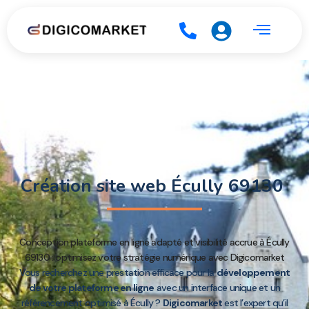
Création site web Écully 69130
Conception plateforme en ligne adapté et visibilité accrue à Écully
69130 : optimisez votre stratégie numérique avec Digicomarket
Vous recherchez une prestation efficace pour la
développement
de votre plateforme en ligne
avec un interface unique et un
référencement optimisé à Écully ?
Digicomarket
est l’expert qu’il