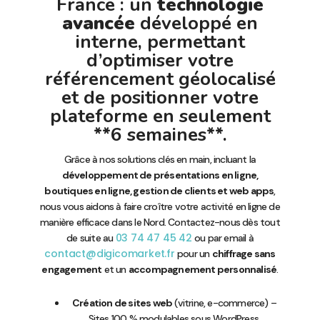
France : un
technologie
avancée
développé en
interne, permettant
d’optimiser votre
référencement géolocalisé
et de positionner votre
plateforme en seulement
**6 semaines**.
Grâce à nos solutions clés en main, incluant la
développement de présentations en ligne,
boutiques en ligne, gestion de clients et web apps
,
nous vous aidons à faire croître votre activité en ligne de
manière efficace dans le Nord. Contactez-nous dès tout
03 74 47 45 42
de suite au
ou par email à
contact@digicomarket.fr
pour un
chiffrage sans
engagement
et un
accompagnement personnalisé
.
Création de sites web
(vitrine, e-commerce) –
Sites 100 % modulables sous WordPress,