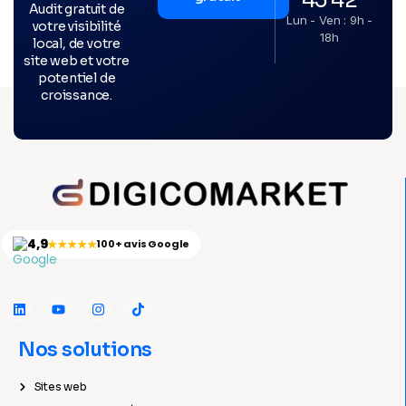
Audit gratuit de
Lun - Ven : 9h -
votre visibilité
18h
local, de votre
site web et votre
potentiel de
croissance.
4,9
★★★★★
100+ avis Google
Nos solutions
Sites web