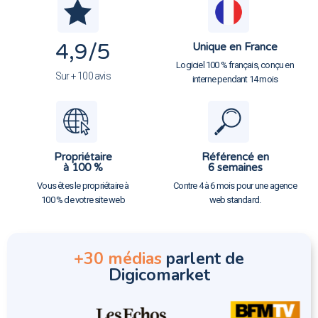
4,9
/5
Unique en France
Logiciel 100 % français, conçu en
Sur + 100 avis
interne pendant 14 mois
Propriétaire
Référencé en
à 100 %
6 semaines
Vous êtes le propriétaire à
Contre 4 à 6 mois pour une agence
100 % de votre site web
web standard.
+30 médias
parlent de
Digicomarket