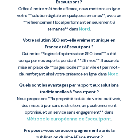
Escautpont ?
Grâce à notre méthode efficace, nous mettons en ligne
votre **solution digitale en quelques semaines**, avec un
**référencement local performant en seulement 6
Nord
semaines** dans
.
Votre solution SEO est-elle vraiment unique en
France et à Escautpont ?
Oui, notre **logiciel d’optimisation SEO local** a été
conçu par nos experts pendant **26 mois**. Il assure la
mise en place de **pages locales** par ville et par mot-
Nord
clé, renforçant ainsi votre présence en ligne dans
.
Quels sont les avantages par rapport aux solutions
traditionnelles à Escautpont ?
Nous proposons **la propriété totale de votre outil web,
des mises à jour sans restriction, un positionnement
optimisé, et un service sans engagement** dans
Métropole européenne de Escautpont
.
Proposez-vous un accompagnement après la
publication du site à Escautpont ?