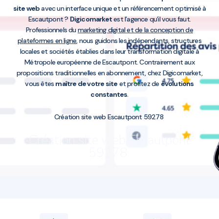
site web
avec un interface unique et un référencement optimisé à
Escautpont ?
Digicomarket
est l’agence qu’il vous faut.
Professionnels du
marketing digital et de la conception de
plateformes en ligne
, nous guidons les indépendants, structures
locales et sociétés établies dans leur transformation digitale à
Métropole européenne de Escautpont. Contrairement aux
propositions traditionnelles en abonnement, chez Digicomarket,
vous êtes
maître de votre site
et profitez de
évolutions
constantes
.
Création site web Escautpont 59278
Création site web Escautpont
59278