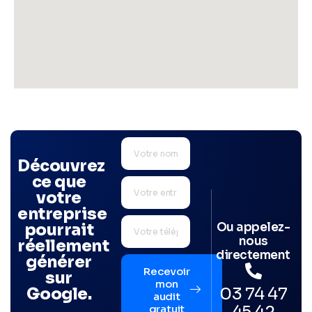
Découvrez
ce que
votre
entreprise
Ou appelez-
pourrait
nous
réellement
directement
générer
Recevoir
sur
mon
03 74 47
Google.
audit
45 42
gratuit