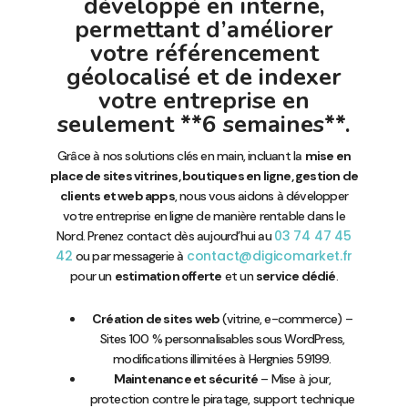
développé en interne,
permettant d’améliorer
votre référencement
géolocalisé et de indexer
votre entreprise en
seulement **6 semaines**.
Grâce à nos solutions clés en main, incluant la
mise en
place de sites vitrines, boutiques en ligne, gestion de
clients et web apps
, nous vous aidons à développer
votre entreprise en ligne de manière rentable dans le
03 74 47 45
Nord. Prenez contact dès aujourd’hui au
42
contact@digicomarket.fr
ou par messagerie à
pour un
estimation offerte
et un
service dédié
.
Création de sites web
(vitrine, e-commerce) –
Sites 100 % personnalisables sous WordPress,
modifications illimitées à Hergnies 59199.
Maintenance et sécurité
– Mise à jour,
protection contre le piratage, support technique