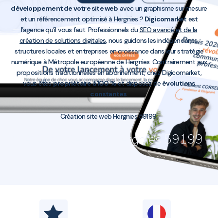
développement de votre site web
avec un graphisme sur mesure
et un référencement optimisé à Hergnies ?
Digicomarket
est
l’agence qu’il vous faut. Professionnels du
SEO avancé et de la
création de solutions digitales
, nous guidons les indépendants,
structures locales et entreprises en croissance dans leur stratégie
numérique à Métropole européenne de Hergnies. Contrairement aux
propositions traditionnelles en abonnement, chez Digicomarket,
vous êtes
propriétaire à 100 %
et disposez de
évolutions
constantes
.
Création site web Hergnies 59199
Création site web Hergnies 59199