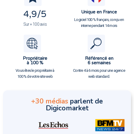
4,9
/5
Unique en France
Logiciel 100 % français, conçu en
Sur + 100 avis
interne pendant 14 mois
Propriétaire
Référencé en
à 100 %
6 semaines
Vous êtes le propriétaire à
Contre 4 à 6 mois pour une agence
100 % de votre site web
web standard.
+30 médias
parlent de
Digicomarket