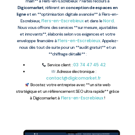
main** à Flers-en-Escrebieux ? Faites recours à
Digicomarket
, référent en
conception de espaces en
ligne
et en **optimisation digitale avancée** à Flers-en-
Flers-en-Escrebieux
Nord
Escrebieux,
et dans le
.
Nous vous offrons des services **sur mesure, ajustables
et innovants**, élaborés selon vos exigences et votre
Flers-en-Escrebieux
enveloppe financière à
. Appelez-
nous dès tout de suite pour un **audit gratuit** et un
**chiffrage détaillé** :
03 74 47 45 42
Service client :
Adresse électronique :
contact@digicomarket.fr
Boostez votre entreprise avec **un site web
stratégique et un référencement SEO ultra rapide** grâce
Flers-en-Escrebieux
à Digicomarket à
!