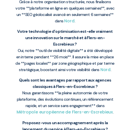
Grâce à notre organisation structurée, nous finalisons
votre **plateforme en ligne en quelques semaines**, avec
un **SEO géolocalisé avancé en seulement 6 semaines**
Nord
dans
.
Votre technologie d’optimisation est-elle vraiment
une innovation sur le marché et à Flers-en-
Escrebieux ?
Oui, notre **outil de visibilité digitale** a été développé
en interne pendant **26 mois**. Il assure la mise en place
de **pages locales** par zone géographique et par terme
Nord
stratégique, boostant ainsi votre visibilité dans
.
Quels sont les avantages par rapport aux agences
classiques à Flers-en-Escrebieux ?
Nous garantissons **la pleine autonomie de votre
plateforme, des évolutions continues, un référencement
rapide, et un service sans engagement** dans
Métropole européenne de Flers-en-Escrebieux
.
Proposez-vous un accompagnement après la
lancement du service à Flers-en-Escrebieux ?