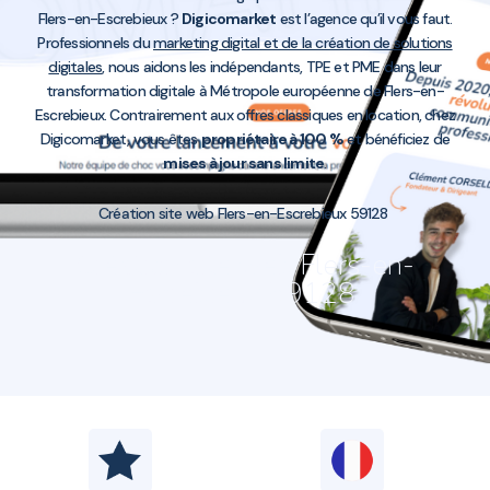
Flers-en-Escrebieux ?
Digicomarket
est l’agence qu’il vous faut.
Professionnels du
marketing digital et de la création de solutions
digitales
, nous aidons les indépendants, TPE et PME dans leur
transformation digitale à Métropole européenne de Flers-en-
Escrebieux. Contrairement aux offres classiques en location, chez
Digicomarket, vous êtes
propriétaire à 100 %
et bénéficiez de
mises à jour sans limite
.
Création site web Flers-en-Escrebieux 59128
Création site web Flers-en-
Escrebieux 59128