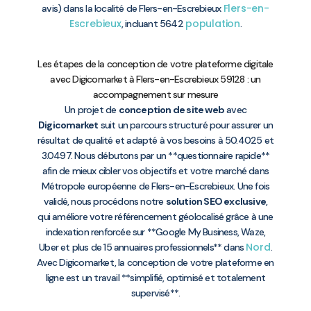
Flers-en-
avis) dans la localité de Flers-en-Escrebieux
Escrebieux
population
, incluant 5642
.
Les étapes de la conception de votre plateforme digitale
avec Digicomarket à Flers-en-Escrebieux 59128 : un
accompagnement sur mesure
Un projet de
conception de site web
avec
Digicomarket
suit un parcours structuré pour assurer un
résultat de qualité et adapté à vos besoins à 50.4025 et
3.0497. Nous débutons par un **questionnaire rapide**
afin de mieux cibler vos objectifs et votre marché dans
Métropole européenne de Flers-en-Escrebieux. Une fois
validé, nous procédons notre
solution SEO exclusive
,
qui améliore votre référencement géolocalisé grâce à une
indexation renforcée sur **Google My Business, Waze,
Nord
Uber et plus de 15 annuaires professionnels** dans
.
Avec Digicomarket, la conception de votre plateforme en
ligne est un travail **simplifié, optimisé et totalement
supervisé**.