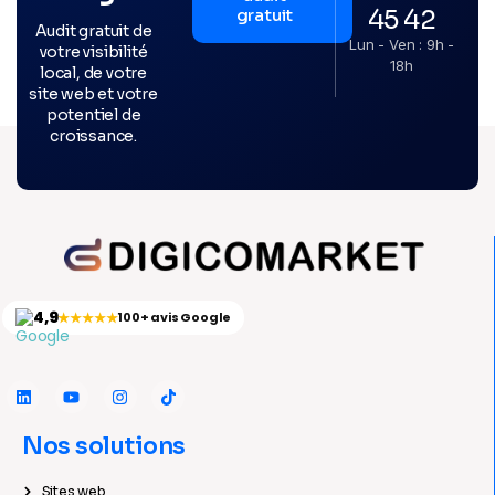
45 42
gratuit
Audit gratuit de
Lun - Ven : 9h -
votre visibilité
18h
local, de votre
site web et votre
potentiel de
croissance.
4,9
★★★★★
100+ avis Google
Nos solutions
Sites web