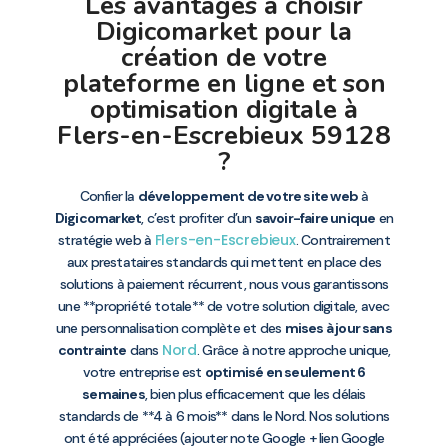
Les avantages à choisir
Digicomarket pour la
création de votre
plateforme en ligne et son
optimisation digitale à
Flers-en-Escrebieux 59128
?
Confier la
développement de votre site web
à
Digicomarket
, c’est profiter d’un
savoir-faire unique
en
Flers-en-Escrebieux
stratégie web à
. Contrairement
aux prestataires standards qui mettent en place des
solutions à paiement récurrent, nous vous garantissons
une **propriété totale** de votre solution digitale, avec
une personnalisation complète et des
mises à jour sans
Nord
contrainte
dans
. Grâce à notre approche unique,
votre entreprise est
optimisé en seulement 6
semaines
, bien plus efficacement que les délais
standards de **4 à 6 mois** dans le Nord. Nos solutions
ont été appréciées (ajouter note Google + lien Google