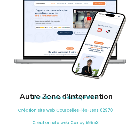
Autre Zone d'Intervention
Création site web Auby 59950
Création site web Courcelles-lès-Lens 62970
Création site web Cuincy 59553