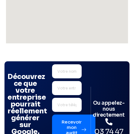
Découvrez
ce que
votre
entreprise
Ou appelez-
pourrait
nous
réellement
directement
générer
Recevoir
sur
mon
03 74 47
Google.
audit