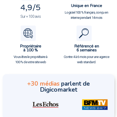
4,9
/5
Unique en France
Logiciel 100 % français, conçu en
Sur + 100 avis
interne pendant 14 mois
Propriétaire
Référencé en
à 100 %
6 semaines
Vous êtes le propriétaire à
Contre 4 à 6 mois pour une agence
100 % de votre site web
web standard.
+30 médias
parlent de
Digicomarket