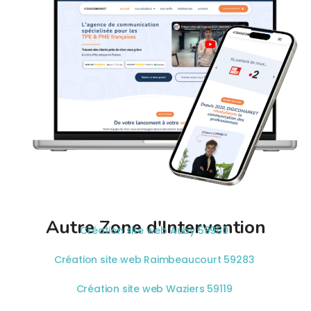
Autre Zone d'Intervention
Création site web Auby 59950
Création site web Raimbeaucourt 59283
Création site web Waziers 59119