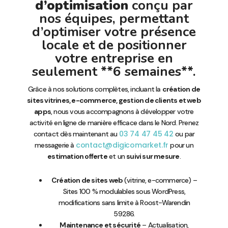
d’optimisation
conçu par
nos équipes, permettant
d’optimiser votre présence
locale et de positionner
votre entreprise en
seulement **6 semaines**.
Grâce à nos solutions complètes, incluant la
création de
sites vitrines, e-commerce, gestion de clients et web
apps
, nous vous accompagnons à développer votre
activité en ligne de manière efficace dans le Nord. Prenez
03 74 47 45 42
contact dès maintenant au
ou par
contact@digicomarket.fr
messagerie à
pour un
estimation offerte
et un
suivi sur mesure
.
Création de sites web
(vitrine, e-commerce) –
Sites 100 % modulables sous WordPress,
modifications sans limite à Roost-Warendin
59286.
Maintenance et sécurité
– Actualisation,