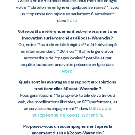
Grâce à notre méthode efficace, nous mettons en ligne
votre **plateforme en ligne en quelques semaines**, avec
un **optimisation rapide en seulement 6 semaines**
Nord
dans
.
Votre outil de référencement est-elle vraiment une
innovation sur le marché et à Roost-Warendin ?
Oui, notre **outil de visibilité digitale** a été développé
en interne pendant **26 mois**. Il offre la génération
automatique de **pages locales** par ville et par
requête, boostant ainsi votre présence en ligne dans
Nord
.
Quels sont les avantages par rapport aux solutions
traditionnelles à Roost-Warendin ?
Nous garantissons **la propriété totale de votre outil
web, des modifications illimitées, un SEO performant, et
Métropole
un service sans engagement** dans
européenne de Roost-Warendin
.
Proposez-vous un accompagnement après la
lancement du site à Roost-Warendin ?