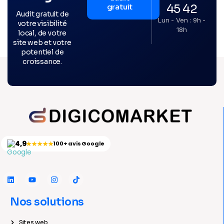
45 42
gratuit
Audit gratuit de
Lun - Ven : 9h -
votre visibilité
18h
local, de votre
site web et votre
potentiel de
croissance.
4,9
★★★★★
100+ avis Google
Nos solutions
Sites web