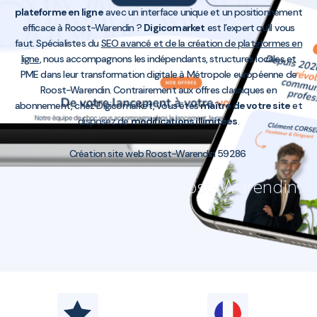
plateforme en ligne
avec un interface unique et un positionnement
efficace à Roost-Warendin ?
Digicomarket
est l’expert qu’il vous
faut. Spécialistes du
SEO avancé et de la création de plateformes en
ligne
, nous accompagnons les indépendants, structures locales et
PME dans leur transformation digitale à Métropole européenne de
Roost-Warendin. Contrairement aux offres classiques en
abonnement, chez Digicomarket, vous êtes
maître de votre site
et
disposez de
modifications illimitées
.
Création site web Roost-Warendin 59286
Création site web Roost-Warendin
59286