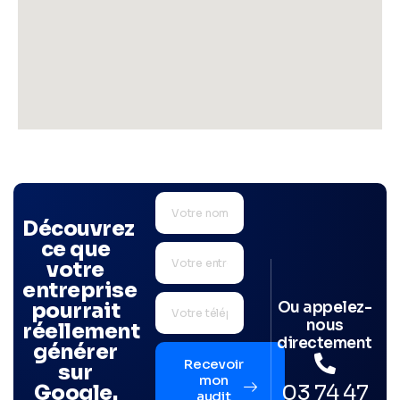
Découvrez
ce que
votre
entreprise
Ou appelez-
pourrait
nous
réellement
directement
générer
Recevoir
sur
mon
03 74 47
Google.
audit