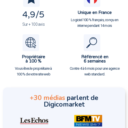
4,9
/5
Unique en France
Logiciel 100 % français, conçu en
Sur + 100 avis
interne pendant 14 mois
Propriétaire
Référencé en
à 100 %
6 semaines
Vous êtes le propriétaire à
Contre 4 à 6 mois pour une agence
100 % de votre site web
web standard.
+30 médias
parlent de
Digicomarket