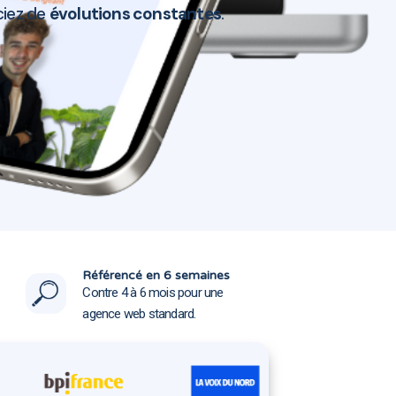
ciez de
évolutions constantes
.
rt 59147
rt 59147
Référencé en 6 semaines
Contre 4 à 6 mois pour une
agence web standard.