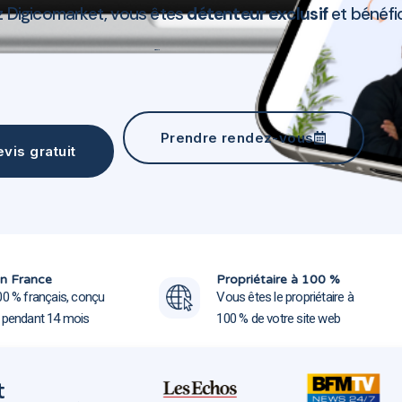
ez Digicomarket, vous êtes
détenteur exclusif
et bénéfi
Création site web Gondecourt 59147
Prendre rendez-vous
vis gratuit
Création site web Gondecou
Création site web Gondecou
n France
Propriétaire à 100 %
00 % français, conçu
Vous êtes le propriétaire à
e pendant 14 mois
100 % de votre site web
t