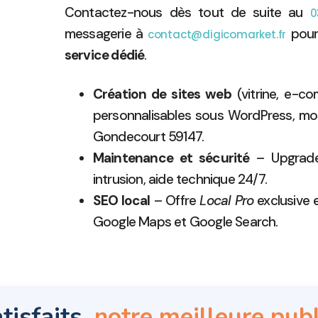
Contactez-nous dès tout de suite au
0
messagerie à
pour
contact@digicomarket.fr
service dédié
.
Création de sites web
(vitrine, e-c
personnalisables sous WordPress, modi
Gondecourt 59147.
Maintenance et sécurité
– Upgrade,
intrusion, aide technique 24/7.
SEO local
– Offre
Local Pro
exclusive 
Google Maps et Google Search.
tisfaits,
notre meilleure publ