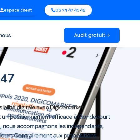
espace client
03 74 47 45 42
nous
Audit gratuit
147
ibilité digitale avec Digicomarket
 un positionnement efficace à Gondecourt
b
, nous accompagnons les indépendants,
court. Contrairement aux propositions