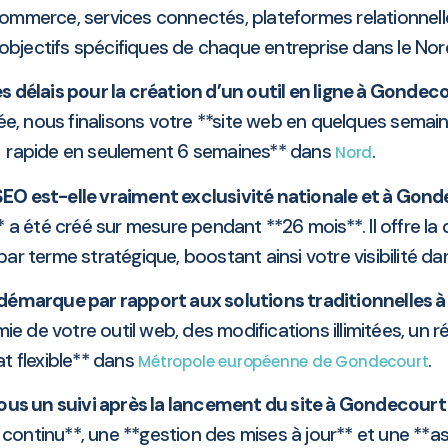
commerce, services connectés, plateformes relationnelles
 objectifs spécifiques de chaque entreprise dans le Nor
s délais pour la création d’un outil en ligne à Gondec
ée, nous finalisons votre **site web en quelques semain
rapide en seulement 6 semaines** dans
.
Nord
SEO est-elle vraiment exclusivité nationale et à Gond
le** a été créé sur mesure pendant **26 mois**. Il offre l
par terme stratégique, boostant ainsi votre visibilité d
e démarque par rapport aux solutions traditionnelles
e de votre outil web, des modifications illimitées, un 
t flexible** dans
.
Métropole européenne de Gondecourt
ous un suivi après la lancement du site à Gondecourt
 continu**, une **gestion des mises à jour** et une **a