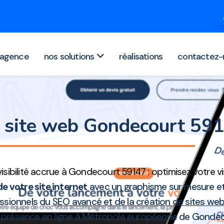
agence
nos solutions
réalisations
contactez-
n site web Gondecourt 59
sibilité accrue à Gondecourt 59147 : optimisez votre vis
e votre site internet
avec un graphisme sur mesure et
fessionnels du
SEO avancé et de la création de sites we
eur présence en ligne à Métropole européenne de Gonde