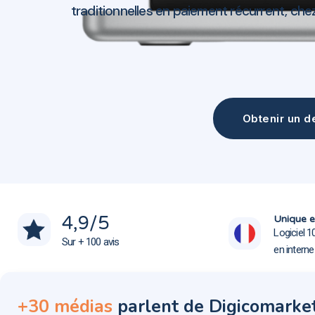
traditionnelles en paiement récurrent, ch
Obtenir un de
Création site web Gondecourt 59147
Création site web Gondecourt 59147
4,9
/5
Unique e
Logiciel 1
Sur + 100 avis
en intern
+30 médias
parlent de Digicomarke