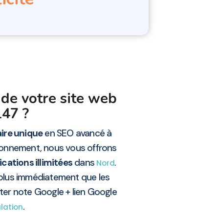
 de votre site web
147 ?
aire unique
en SEO avancé à
bonnement, nous vous offrons
cations illimitées
dans
.
Nord
 plus immédiatement que les
ter note Google + lien Google
.
lation