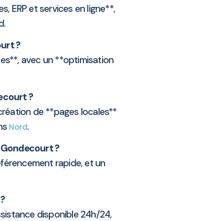
, ERP et services en ligne**,
d.
ourt ?
es**, avec un **optimisation
ecourt ?
a création de **pages locales**
ans
.
Nord
 à Gondecourt ?
référencement rapide, et un
 ?
ssistance disponible 24h/24,