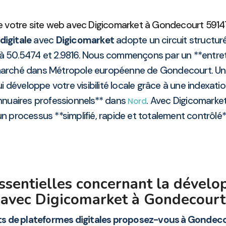
 votre site web avec Digicomarket à Gondecourt 59147 
digitale
avec
Digicomarket
adopte un circuit structuré
 à 50.5474 et 2.9816. Nous commençons par un **entret
arché dans Métropole européenne de Gondecourt. Une f
ui développe votre visibilité locale grâce à une indexa
annuaires professionnels** dans
. Avec Digicomarket
Nord
n processus **simplifié, rapide et totalement contrôlé*
ssentielles concernant la dévelo
avec Digicomarket à Gondecourt
s de plateformes digitales proposez-vous à Gondeco