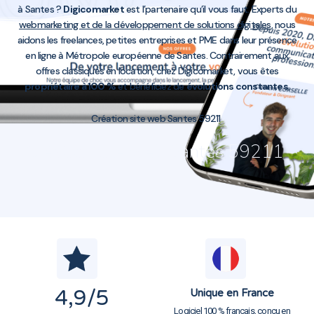
à Santes ?
Digicomarket
est l’partenaire qu’il vous faut. Experts du
webmarketing et de la développement de solutions digitales
, nous
aidons les freelances, petites entreprises et PME dans leur présence
en ligne à Métropole européenne de Santes. Contrairement aux
offres classiques en location, chez Digicomarket, vous êtes
propriétaire à 100 %
et bénéficiez de
évolutions constantes
.
Création site web Santes 59211
Création site web Santes 59211
4,9
/5
Unique en France
Logiciel 100 % français, conçu en