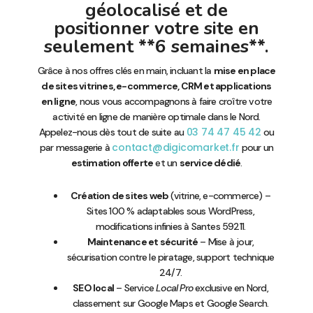
géolocalisé et de
positionner votre site en
seulement **6 semaines**.
Grâce à nos offres clés en main, incluant la
mise en place
de sites vitrines, e-commerce, CRM et applications
en ligne
, nous vous accompagnons à faire croître votre
activité en ligne de manière optimale dans le Nord.
03 74 47 45 42
Appelez-nous dès tout de suite au
ou
contact@digicomarket.fr
par messagerie à
pour un
estimation offerte
et un
service dédié
.
Création de sites web
(vitrine, e-commerce) –
Sites 100 % adaptables sous WordPress,
modifications infinies à Santes 59211.
Maintenance et sécurité
– Mise à jour,
sécurisation contre le piratage, support technique
24/7.
SEO local
– Service
Local Pro
exclusive en Nord,
classement sur Google Maps et Google Search.