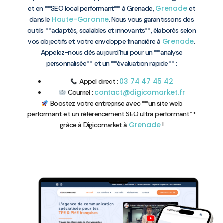
Grenade
et en **SEO local performant** à Grenade,
et
Haute-Garonne
dans le
. Nous vous garantissons des
outils **adaptés, scalables et innovants**, élaborés selon
Grenade
vos objectifs et votre enveloppe financière à
.
Appelez-nous dès aujourd’hui pour un **analyse
personnalisée** et un **évaluation rapide** :
03 74 47 45 42
Appel direct :
contact@digicomarket.fr
Courriel :
Boostez votre entreprise avec **un site web
performant et un référencement SEO ultra performant**
Grenade
grâce à Digicomarket à
!