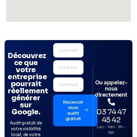
Découvrez
ce que
votre
entreprise
Ou appelez-
pourrait
nous
réellement
directement
générer
Recevoir
sur
mon
03 74 47
Google.
audit
45 42
gratuit
Audit gratuit de
Lun - Ven : 9h -
votre visibilité
18h
local, de votre