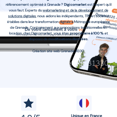
référencement optimisé à Grenade ?
Digicomarket
est l’expert qu’il
vous faut. Experts du
webmarketing et de la développement de
solutions digitales
, nous aidons les indépendants, TPE et sociétés
établies dans leur transformation digitale à Métropole européenne
de Grenade. Contrairement aux propositions traditionnelles en
location, chez Digicomarket, vous êtes
propriétaire à 100 %
et
disposez de
modifications illimitées
.
Création site web Grenade 31330
Création site web Grenade 31330
Unique en France