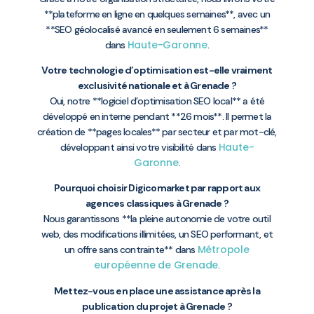
**plateforme en ligne en quelques semaines**, avec un
**SEO géolocalisé avancé en seulement 6 semaines**
Haute-Garonne
dans
.
Votre technologie d’optimisation est-elle vraiment
exclusivité nationale et à Grenade ?
Oui, notre **logiciel d’optimisation SEO local** a été
développé en interne pendant **26 mois**. Il permet la
création de **pages locales** par secteur et par mot-clé,
Haute-
développant ainsi votre visibilité dans
Garonne
.
Pourquoi choisir Digicomarket par rapport aux
agences classiques à Grenade ?
Nous garantissons **la pleine autonomie de votre outil
web, des modifications illimitées, un SEO performant, et
Métropole
un offre sans contrainte** dans
européenne de Grenade
.
Mettez-vous en place une assistance après la
publication du projet à Grenade ?