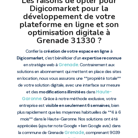
Les raisons de opter pour
Digicomarket pour la
développement de votre
plateforme en ligne et son
optimisation digitale à
Grenade 31330 ?
Confier la
création de votre espace en ligne
à
Digicomarket
, c’est bénéficier d’un
expertise reconnue
Grenade
en stratégie web à
. Contrairement aux
solutions en abonnement qui mettent en place des sites
en location, nous vous assurons une **propriété totale**
de votre solution digitale, avec une interface sur mesure
Haute-
et des
modifications illimitées
dans
Garonne
. Grâce à notre méthode exclusive, votre
entreprise est
visible en seulement 6 semaines
, bien
plus rapidement que les moyennes habituelles de **4 à 6
mois** dans le Haute-Garonne. Nos solutions ont été
appréciées (ajouter note Google + lien Google avis) dans
Grenade
la commune de Grenade
, comprenant 9039