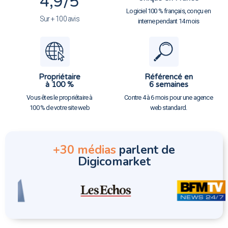
4,9
/5
Logiciel 100 % français, conçu en
Sur + 100 avis
interne pendant 14 mois
Propriétaire
Référencé en
à 100 %
6 semaines
Vous êtes le propriétaire à
Contre 4 à 6 mois pour une agence
100 % de votre site web
web standard.
+30 médias
parlent de
Digicomarket