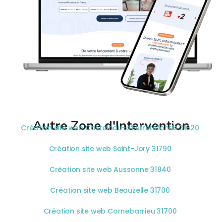
Autre Zone d'Intervention
Création site web Castelnau-d’Estrétefonds 31620
Création site web Saint-Jory 31790
Création site web Aussonne 31840
Création site web Beauzelle 31700
Création site web Cornebarrieu 31700